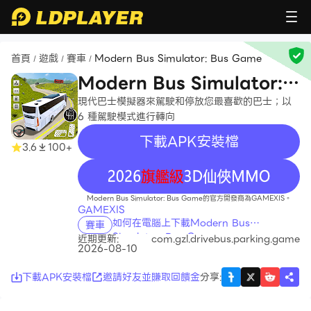
首頁
遊戲
賽車
Modern Bus Simulator: Bus Game
/
/
/
Modern Bus Simulator:
Bus Game
現代巴士模擬器來駕駛和停放您最喜歡的巴士；以
6 種駕駛模式進行轉向
下載APK安裝檔
3.6
100+
recommend
Modern Bus Simulator: Bus Game的官方開發商為GAMEXIS。
GAMEXIS
如何在電腦上下載Modern Bus
賽車
Simulator: Bus Game
近期更新:
com.gzl.drivebus.parking.game
2026-08-10
下載APK安裝檔
邀請好友並賺取回饋金
分享
: