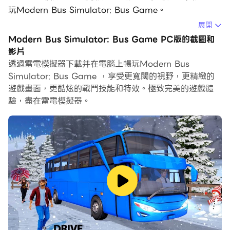
玩Modern Bus Simulator: Bus Game。
展開
在電腦上運行Modern Bus Simulator: Bus Game，您
Modern Bus Simulator: Bus Game PC版的截圖和
可以在大螢幕上清晰地瀏覽, 而用滑鼠和鍵盤操控應用程式
影片
比用觸摸屏鍵盤要快得多，同時你將永遠不必擔心設備的電
透過雷電模擬器下載并在電腦上暢玩Modern Bus
量問題。
Simulator: Bus Game ，享受更寬闊的視野，更精緻的
遊戲畫面，更酷炫的戰鬥技能和特效。極致完美的遊戲體
通過多開和同步功能，你甚至可以在PC上運行多個應用程
驗，盡在雷電模擬器。
式和帳戶。
而文件互傳功能讓分享圖像、影片和文件也變得非常容易。
下載Modern Bus Simulator: Bus Game並在PC上運
行。享受PC端的大螢幕和高畫質畫質吧!
🚌 你有沒有想過在虛擬世界中擁有一支巴士車隊？將這個
夢想變成現實，因為「現代巴士模擬器：巴士遊戲」為您提
供了這個結合了駕駛和停車公共交通的絕佳機會。