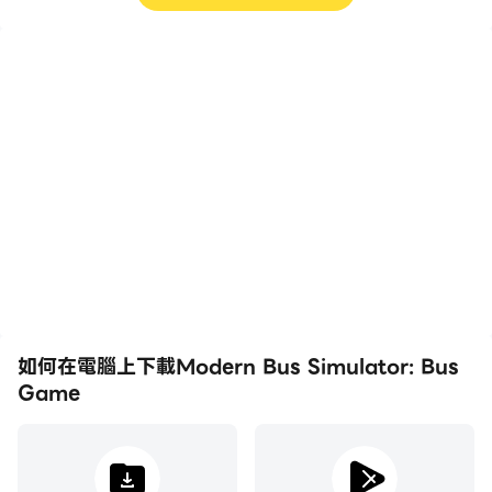
在您駕車穿越城市交通時確保乘客安全，應對意外的障礙和
挑戰。
高幀率
影片錄製
在高FPS的支援下，
輕鬆記錄下在Modern
Modern Bus Simulator:
Bus Simulator: Bus
🚀 準備好透過你的手和眼協調來感受動作，駕駛方向盤並
Bus Game遊戲的畫面更
Game中的賽事表現和操
透過「現代巴士模擬器：巴士遊戲」開始終極巴士駕駛之
加流暢，動作更加連貫，增
作過程，有助於學習和改進
旅，立即下載。
強了玩Modern Bus
駕駛技術，或者與其他玩家
Simulator: Bus Game的
分享自己的遊戲經歷和成
視覺體驗和沉浸感。
就。
與我們聯絡：
📧電子郵件：help.gamexis@gmail.com
YouTube：https://www.youtube.com/@MobifyPK
如何在電腦上下載Modern Bus Simulator: Bus
Game