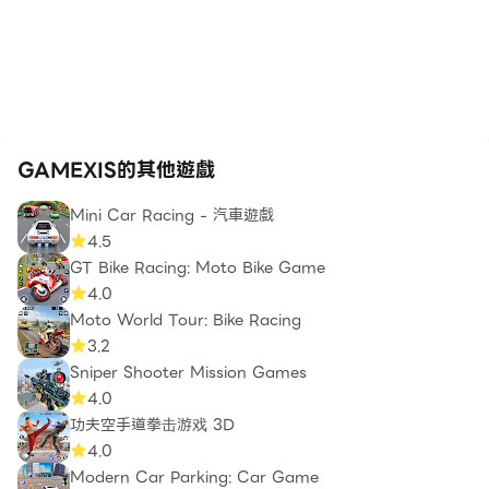
GAMEXIS的其他遊戲
Mini Car Racing - 汽車遊戲
4.5
GT Bike Racing: Moto Bike Game
4.0
Moto World Tour: Bike Racing
3.2
Sniper Shooter Mission Games
4.0
功夫空手道拳击游戏 3D
4.0
Modern Car Parking: Car Game