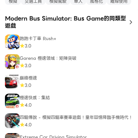
模擬
交通工具
模擬駕駛
單人
風格化
離線使用
Modern Bus Simulator: Bus Game的同類型
to
遊戲
跑跑卡丁車 Rush+
3.0
Garena 極速領域：矩陣突破
3.0
巔峰極速
3.0
極速快感：集結
4.0
四驅傳說 - 模擬四驅車賽車遊戲！童年回憶降臨手機時代！
4.0
Extreme Car Driving Simulator