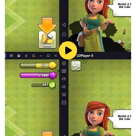
4. 硬停車：此模式專為熱愛挑戰的職業車手設計。避開障
礙物，並在規定的時間內將巴士停在狹窄的地方。
5. 使用者創意模式：真正可自訂的選項，用於創建和組裝
您自己的賽道、障礙物、起跑線和終點線設計以及天氣選
擇。
6.隨機地圖：找出該模式下的地圖和路線的驚喜。
🌆探索充滿活力的環境：
穿梭於繁華的城市景觀中，從市中心區到安靜的郊區。在巴
士總站接載乘客並將他們安全地運送到目的地。
🚍巴士庫存：
從各種現代和傳統風格的巴士中進行選擇，包括最新設計的
雙層巴士、柴油巴士、混合動力巴士、電動巴士、鉸接式巴