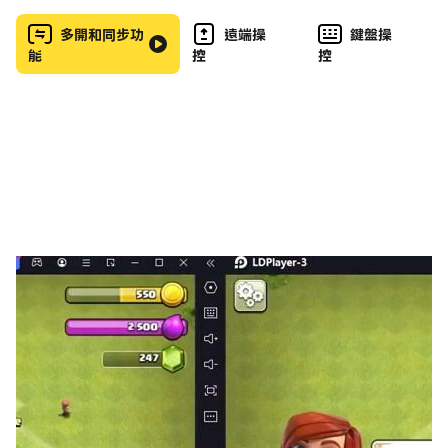
2. 連續維持的時間花費獎勵階梯
3. 配樂 - 依照您的口味享受音樂
多開和同步功
遠端操
鍵盤操
能
控
控
4. 未來開放世界地圖 - 選擇自己的
5. 動態乘客互動
🎮多樣化的遊戲模式：
1. 輕鬆停車：如果您想像專業人士一樣駕駛巴士，此模式
旨在讓您成為困難情況下的駕駛藝術大師。永遠不要忘記變
換車道、方向燈和安全帶等預防措施。
2.越野之旅：享受最多樣化、最曲折的有趣模式。在崎嶇的
地形中接送乘客，同時欣賞周圍的音樂和野生動物。
3.交通模式：在真實的模擬中，遵守所有交通規則，操縱您
的巴士穿越繁忙的街道，避免與其他車輛或護欄相撞。