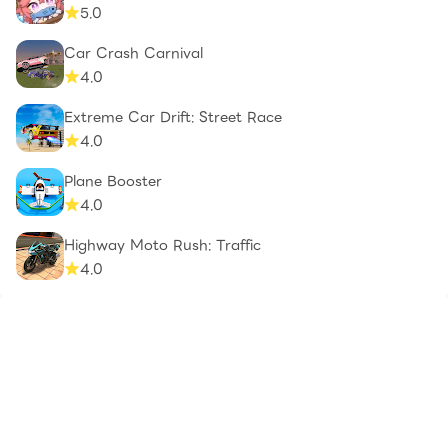
5.0
Car Crash Carnival
4.0
Extreme Car Drift: Street Race
4.0
Plane Booster
4.0
Highway Moto Rush: Traffic
4.0