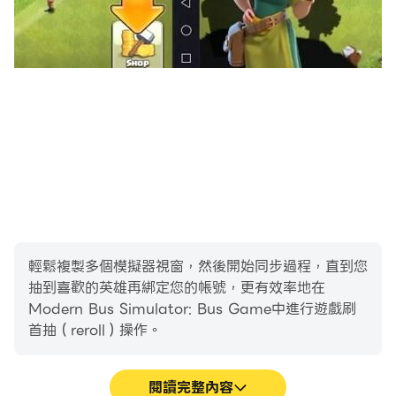
士、長途客車和校車。
⚙️客製化：
除了聲音調節、駕駛側和控制器的基本設定外；客製化您的
巴士
1. 多種油漆
2. 轉向選項
3. 輪胎和輪圈的變化
4. 國旗
5. 貼花
輕鬆複製多個模擬器視窗，然後開始同步過程，直到您
6. 壓力喇叭
抽到喜歡的英雄再綁定您的帳號，更有效率地在
Modern Bus Simulator: Bus Game中進行遊戲刷
首抽（reroll）操作。
🚦現實交通模擬：
引導真實的交通場景，遵守交通規則並避免與其他車輛發生
閱讀完整內容
碰撞。違反任何交通規則都會扣除您賺取的金幣。