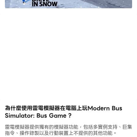
駕駛自己的巴士車隊，體驗在充滿活力的城市景觀中行駛的
快感。從繁忙的市中心街道到鄉村越野，每條路線都面臨新
的挑戰。您準備好擔任駕駛員並統治道路了嗎？現在就加入
我們，開始冒險吧！
想像一下，當一隻鹿突然撞上你的公車，或者你不得不穿過
瀑佈時，你的反應是什麼，所以現在是你表現得明智並給予
自然應有的對待的時候了。
同樣，您已被警告惡劣天氣，但挑戰的一部分是在面臨強烈
雷暴和山體滑坡的情況下到達目的地，但是等等！乘客安全
應該是您的首要任務。
為什麼使用雷電模擬器在電腦上玩Modern Bus
Simulator: Bus Game ?
主要特徵：
1. 每日成就部分增強您的信心：
雷電模擬器提供獨有的模擬器功能，包括多實例支持、巨集
每日獎勵 |轉輪幸運| 每日任務
指令、操作錄製以及行動裝置上不提供的其他功能。