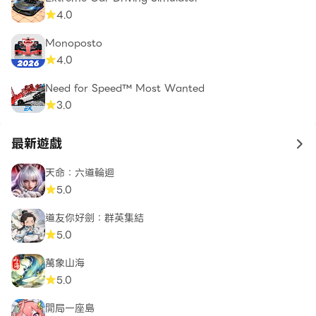
4.0
Monoposto
4.0
Need for Speed™ Most Wanted
3.0
最新遊戲
to 
天命：六道輪迴
5.0
道友你好劍：群英集結
5.0
萬象山海
5.0
開局一座島