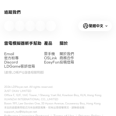
追蹤我們
繁體中文
雷電模擬器新手幫助
產品
關於
Email
雲手機
關於我們
官方粉專
OSLink
商務合作
Discord
EasyFun
投稿信箱
LDGame客訴信箱
(處理LD帳戶&儲值相關問題)
2026 LDPlayer.net. All rights reserved.
JUST OKAY LIMITED
Office F, 12/F, YHC Tower, 1 Sheung Yuet Rd, Kowloon Bay, KLN, Hong Kong
XUANZHI INTERNATIONAL CO., LIMITED
Room 1911, Lee Garden One, 33 Hysan Avenue, Causeway Bay, Hong Kong
本站的遊戲應用程式均來自網路蒐集，如有出現侵權情況，請聯絡信箱：
support_tw@ldplayer.net
Software Licensing Protocol
Terms of Use
Privacy Policy