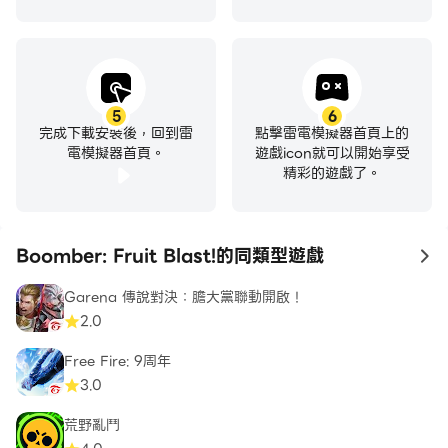
5
6
完成下載安裝後，回到雷
點擊雷電模擬器首頁上的
電模擬器首頁。
遊戲icon就可以開始享受
精彩的遊戲了。
Boomber: Fruit Blast!的同類型遊戲
to
Garena 傳說對決：膽大黨聯動開啟！
2.0
Free Fire: 9周年
3.0
荒野亂鬥