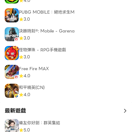
4.0
PUBG MOBILE：絕地求生M
3.0
決勝時刻®: Mobile - Garena
3.0
怪物彈珠 - RPG手機遊戲
3.0
Free Fire MAX
4.0
和平精英(CN)
4.0
最新遊戲
to 
道友你好劍：群英集結
5.0