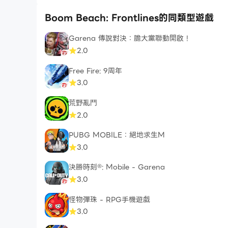
spaceapegames.com/privacy-policy
Boom Beach: Frontlines的同類型遊戲
Garena 傳說對決：膽大黨聯動開啟！
2.0
服務條款：
Free Fire: 9周年
3.0
spaceapegames.com/terms-conditions
荒野亂鬥
2.0
PUBG MOBILE：絕地求生M
3.0
決勝時刻®: Mobile - Garena
3.0
怪物彈珠 - RPG手機遊戲
3.0