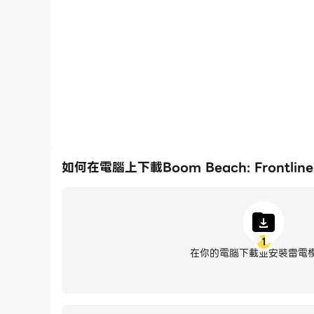
在高FPS的支援下，Boom Beach: Frontline
強了玩Boom Beach: Frontline
特徵：
- 組隊進行實時 9v9 戰鬥
- 一款專為移動設備打造的快節奏戰場射擊遊戲
- 解鎖並收集獨特的部隊、防禦、能量提升和車輛
如何在電腦上下載Boom Beach: Frontline
- 爭取控制可以幫助或阻礙您的團隊的動態地圖
- 加入聯盟，分享戰略和進展
- 組隊和朋友一起玩
1
在你的電腦下載並安裝雷電
- 登上全球排行榜榜首