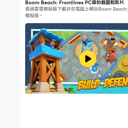
Boom Beach: Frontlines PC版的截圖和影片
透過雷電模擬器下載并在電腦上暢玩Boom Beac
如果你想用遊戲手把玩遊戲，自動啟用的遊戲手把檢
模擬器。
Frontlines吧！
布姆達三角區的大型 9v9 戰鬥！
來自 Space Ape Games 和 Superc
車輛，在快節奏的戰略、團隊合作和戰術戰鬥中設
立即免費下載！
巨大的團隊戰鬥！