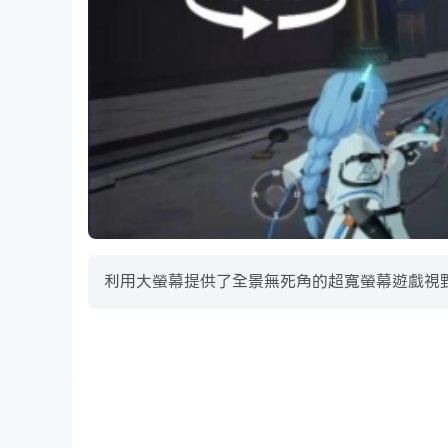
動態戰場
在 20 多張獨特的地圖上作戰，與肆虐的火山、冰風
海灘通行證
升級您的海灘通行證，並在每個月的新賽季中獲得
利用大螢幕提供了全景無死角的超寬螢幕遊戲視野。能夠
成為英雄！
爬上全球排行榜，成為 Boomuda 中的佼佼者！
高幀率