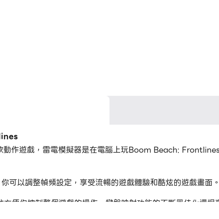
ines
pe開發的一款動作遊戲，雷電模擬器是在電腦上玩Boom Beach: Fro
es的時候，你可以調整幀頻設定，享受流暢的遊戲體驗和酷炫的遊戲畫面
地方便你控制整個遊戲的操作。鍵盤映射功能的不斷最佳化還提
射擊按鈕、隱藏滑鼠按鈕、連續按鍵等。