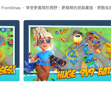
h: Frontlines ，享受更寬闊的視野，更精緻的遊戲畫面，
測可以幫助你在幾個簡單的點擊中自訂控制，自由移動你的英雄。現
ell 的全新戰略 9v9 多人動作遊戲！與您的朋友組隊或單獨行動。
置防禦！