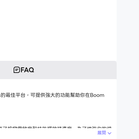
FAQ
ntlines的最佳平台，可提供強大的功能幫助你在Boom
。
高了按鍵靈敏度和技能釋放精準度。為了增強你的遊
展開