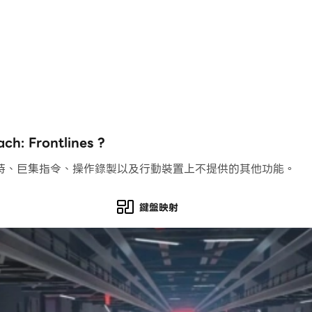
略來智取和戰胜對手！
一種都有自己的策略和遊戲風格！
Frontlines ?
持、巨集指令、操作錄製以及行動裝置上不提供的其他功能。
鍵盤映射