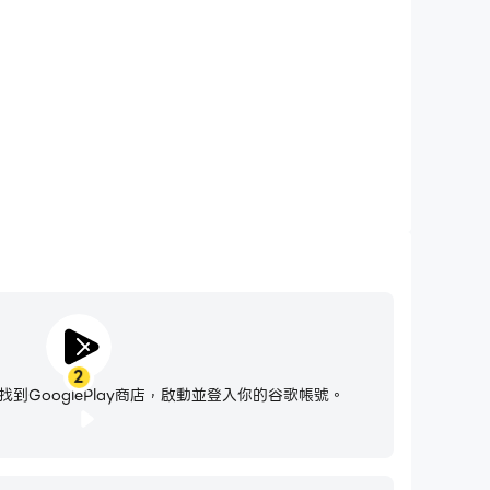
 Frontlines，無需擔心電量不足和設備發熱等問題，想玩
多久就玩多久。
2
到GooglePlay商店，啟動並登入你的谷歌帳號。