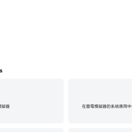
s遊戲的畫面更加流暢，動作更加連貫，增
在電腦上運行Boom Beach:
s的視覺體驗和沉浸感。
s
模擬器
在雷電模擬器的系統應用中找