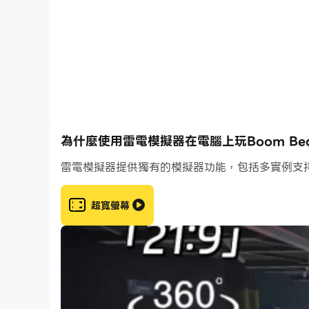
加入大規模的團隊戰鬥！使用團隊合作、戰術和策
解鎖和升級
收集和升級各種部隊、載具、強化道具和防禦，每
為什麼使用雷電模擬器在電腦上玩Boom Beach: 
雷電模擬器提供獨有的模擬器功能，包括多實例支
超寬螢幕
揭開神秘群島
建立您的基地並探索島嶼，揭開布姆達三角的奧秘