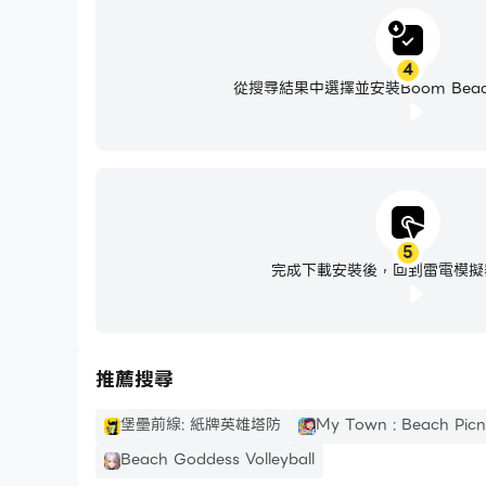
4
從搜尋結果中選擇並安裝Boom Beach: 
與《部落衝突》、《皇室戰爭》和《Boom Beach》的
支持：
5
完成下載安裝後，回到雷電模擬
在遊戲中通過設置 > 聯繫我們聯繫我們 — 或訪問
support.boombeachfrontlines.com
推薦搜尋
堡壘前線: 紙牌英雄塔防
My Town : Beach Pi
隱私政策：
Beach Goddess Volleyball