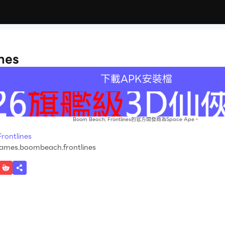
nes
下載APK安裝檔
Boom Beach: Frontlines的官方開發商為Space Ape。
ntlines
mes.boombeach.frontlines