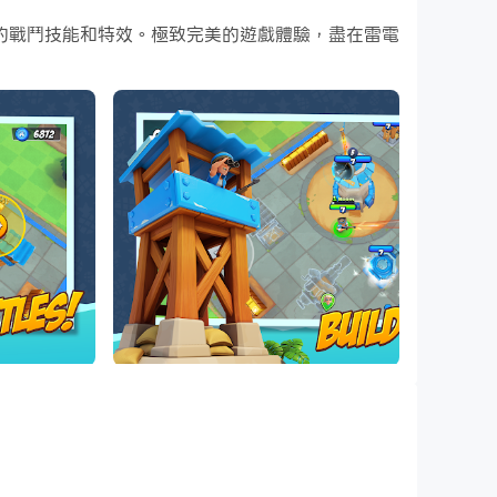
更酷炫的戰鬥技能和特效。極致完美的遊戲體驗，盡在雷電
在就開始在電腦上下載和玩Boom Beach:
駕駛坦克進入敵方基地或與狙擊手一起潛入！控制你的部隊和