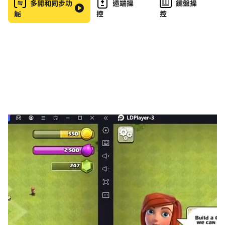
🌌 宇航中心 - 讓團隊一起到太空旅行！ （教簡單的加
多開和同步功
遠端操
鍵盤操
能
控
控
法。）
📦 工廠 - 幫助動物計數和包裝他們的食物！ （比較：或
多或少）
🏢 F有趣的電梯 - 幫助有趣的食物到達他們的樓層！ （比
較數字）
🍕 披薩 - 把美味的披薩分給你的朋友們分享！ （建立對分
數的熟悉。）
🚃 過山車 - 把有趣的水果和蔬菜放在正確的順序上！ （建
立對序數的熟悉。）
📱 電話 - 幫助你的朋友在電話上說話！ （提高專注力和記
住數字的能力。）
🚀 空間之旅 - 駕駛你的船進入開放空間，幫助有趣的食物
旅行到遙遠的行星！ （相對金額）
🚨 救生員 - 保存一個荒島上有趣的食物！ （比較數字和金
額。）
👩‍🍳 有趣的廚房 - 根據食譜烹製美味的菜肴！ （建立對整