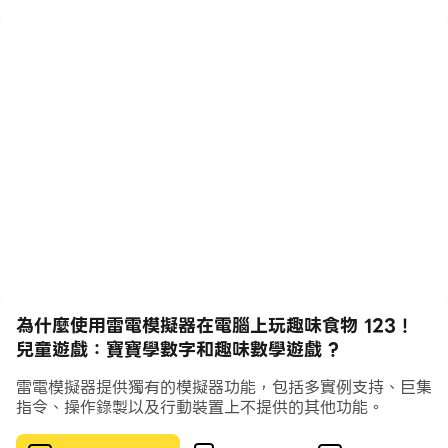
童學習數字1到10，以及計數和比較數字大小。由於整個遊
戲中貫穿有很多提示，學齡前兒童自己可以學習和玩，而不
需要父母的幫助。😉
💥趣味食物 123！ 兒童遊戲：寶寶學數字和趣味數學遊戲
包括15個學習遊戲：💥
🍰 數字蛋糕 - 裝飾漂亮的糖霜數字的生日蛋糕！ （教你如
何寫數字。）
👛 商店 - 在商店買雜貨：數食物和硬幣！ （從1到10）
🎈 趣味拍攝畫廊 - 射擊氣球和學習數字！ （提高專注力，
反應能力， 精細的動作技巧，並且熟悉數字。）
為什麼使用雷電模擬器在電腦上玩趣味食物 123！
🏡 魔法花園 - 在奇跡花園裏種植真正的蔬菜並數它們！
兒童遊戲：寶寶學數字和趣味數學遊戲 ?
（教孩子如何寫數字和計數。）
🍪 做餅乾 - 與可愛的小動物一起烘烤並分享數學餅乾！
雷電模擬器提供獨有的模擬器功能，包括多實例支持、巨集
（熟悉數字。）
指令、操作錄製以及行動裝置上不提供的其他功能。
🏪 咖啡廳 - 接受訂單並餵養動物！ （比較數字和金額。）