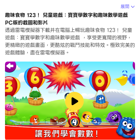
數字和趣味數學遊戲。
展開
趣味食物 123！ 兒童遊戲：寶寶學數字和趣味數學遊戲
在電腦上運行趣味食物 123！ 兒童遊戲：寶寶學數字和趣
PC版的截圖和影片
味數學遊戲，您可以在大螢幕上清晰地瀏覽, 而用滑鼠和鍵
透過雷電模擬器下載并在電腦上暢玩趣味食物 123！ 兒童
盤操控應用程式比用觸摸屏鍵盤要快得多，同時你將永遠不
遊戲：寶寶學數字和趣味數學遊戲 ，享受更寬闊的視野，
必擔心設備的電量問題。
更精緻的遊戲畫面，更酷炫的戰鬥技能和特效。極致完美的
遊戲體驗，盡在雷電模擬器。
通過多開和同步功能，你甚至可以在PC上運行多個應用程
式和帳戶。
而文件互傳功能讓分享圖像、影片和文件也變得非常容易。
下載趣味食物 123！ 兒童遊戲：寶寶學數字和趣味數學遊
戲並在PC上運行。享受PC端的大螢幕和高畫質畫質吧!
😍 "趣味食物 123！ 兒童遊戲：寶寶學數字和趣味數學遊
戲"是最受歡迎的兒童啟蒙教育類應用的續集。🍎🍐🍊 通過
玩有趣的水果和蔬菜，你的孩子將鍛煉他們的記憶力，發展
他們的專注力和邏輯能力！我們有趣的人物將幫助學齡前兒