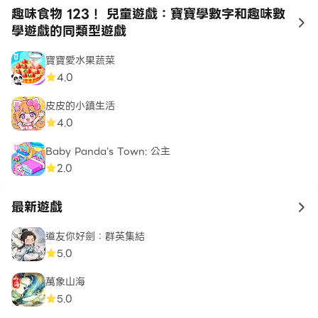
趣味食物 123！ 兒童遊戲：寶寶學數字和趣味數
to
學遊戲的同類型遊戲
寶寶愛水果蔬菜
4.0
皮皮的小鎮生活
4.0
Baby Panda's Town: 公主
2.0
最新遊戲
to 
道友你好劍：群英集結
5.0
萬象山海
5.0