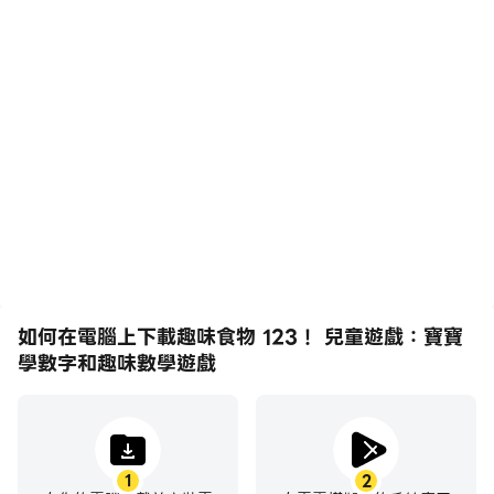
🍐 研究分數！
高幀率
影片錄製
🍎 3至6歲
🍊 為書寫做準備
在高FPS的支援下，趣味食
輕鬆記錄下在趣味食物
物 123！ 兒童遊戲：寶寶
123！ 兒童遊戲：寶寶學
🍇 為低齡學習者提供一種獨特的學習方法
學數字和趣味數學遊戲遊戲
數字和趣味數學遊戲中的賽
🍋 家長控制
的畫面更加流暢，動作更加
事表現和操作過程，有助於
🍒 不需要互聯網接入
連貫，增強了玩趣味食物
學習和改進駕駛技術，或者
123！ 兒童遊戲：寶寶學
與其他玩家分享自己的遊戲
數字和趣味數學遊戲的視覺
經歷和成就。
🤗趣味食物 123！ 兒童遊戲：寶寶學數字和趣味數學遊戲
體驗和沉浸感。
將幫助您的孩子學會快樂和輕鬆地計數！
👉本應用的免費版只開放部分內容。要獲得完整版，您需
要進行內購。
如何在電腦上下載趣味食物 123！ 兒童遊戲：寶寶
學數字和趣味數學遊戲
1
2