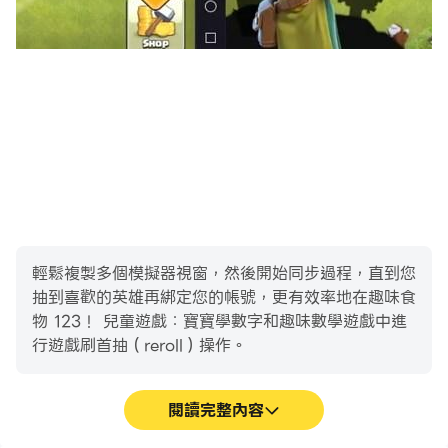
🍒 15中國語教育遊戲
🍏 明快和多彩的圖片
🍋 明亮歡樂的動畫
🍇 同步中國音頻
🍊 生動和有趣的人物
🍎 精彩的音樂伴奏
🍐 許多適合幼兒的不同的學習遊戲
🍓 學齡前兒童學習工具：邏輯，記憶，言語，想像力
🍒 吸引低齡學習者的的兒童遊戲和教育任務
輕鬆複製多個模擬器視窗，然後開始同步過程，直到您
🍏 為3至6歲的兒童提供清晰便利的介面
抽到喜歡的英雄再綁定您的帳號，更有效率地在趣味食
🍋 男女孩都適用
物 123！ 兒童遊戲：寶寶學數字和趣味數學遊戲中進
🍇 在一個有趣，輕鬆的遊戲形式中得到快速發展
行遊戲刷首抽（reroll）操作。
🍊 完全用英文
🍎 學會從1數到10！
閱讀完整內容
🍏 自己寫數字！
🍓 瞭解序數！