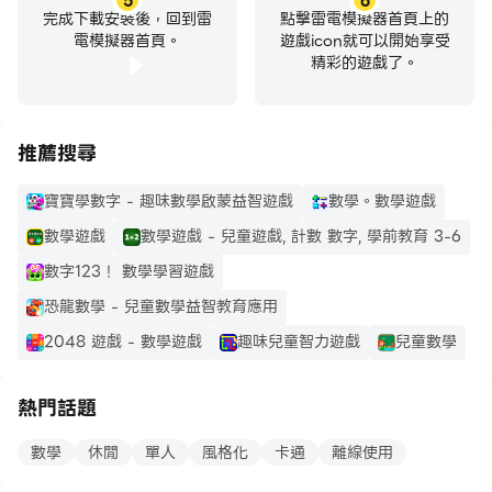
5
6
完成下載安裝後，回到雷
點擊雷電模擬器首頁上的
電模擬器首頁。
遊戲icon就可以開始享受
精彩的遊戲了。
推薦搜尋
寶寶學數字 - 趣味數學啟蒙益智遊戲
數學。數學遊戲
數學遊戲
數學遊戲 - 兒童遊戲, 計數 數字, 學前教育 3-6
數字123！ 數學學習遊戲
恐龍數學 - 兒童數學益智教育應用
2048 遊戲 - 數學遊戲
趣味兒童智力遊戲
兒童數學
熱門話題
數學
休閒
單人
風格化
卡通
離線使用