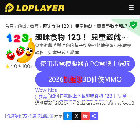
首頁
遊戲
教育
趣味食物 123！ 兒童遊戲：寶寶學數字和趣味
/
/
/
數學遊戲
趣味食物 123！ 兒童遊戲：
寶寶學數字和趣味數學遊戲
兒童遊戲將幫助您的孩子快樂輕鬆地學習小學數學
課程！兒童早教！🌈🎓
使用雷電模擬器在PC電腦上暢玩
4.0
100+
recommend
Wow Kids
如何在電腦上下載趣味食物 123！ 兒童遊
教育
戲：寶寶學數字和趣味數學遊戲
近期更新: 2025-11-12
biz.arrowstar.funnyfood3
邀請好友並賺取回饋金
分享
: