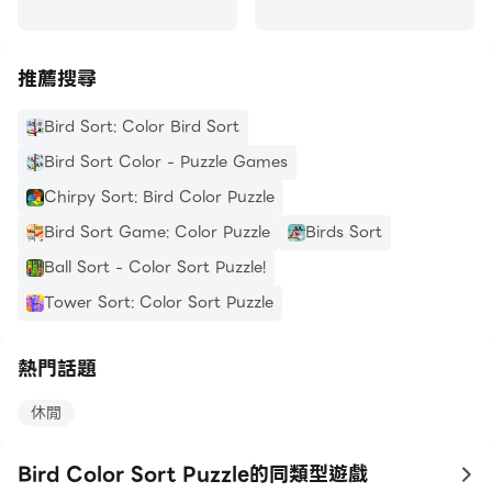
推薦搜尋
Bird Sort: Color Bird Sort
Bird Sort Color - Puzzle Games
Chirpy Sort: Bird Color Puzzle
Bird Sort Game: Color Puzzle
Birds Sort
Ball Sort - Color Sort Puzzle!
Tower Sort: Color Sort Puzzle
熱門話題
休閒
Bird Color Sort Puzzle的同類型遊戲
to