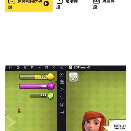
多開和同步功
遠端操
鍵盤操
能
控
控