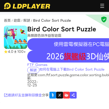
首頁
遊戲
解謎
Bird Color Sort Puzzle
/
/
/
Bird Color Sort Puzzle
鳥類顏色排序益智遊戲
使用雷電模擬器在PC電
4.0
100+
recommend
FTF Games
如何在電腦上下載Bird Color Sort Puzzle
解謎
近期更
com.ftf.sort.puzzle.game.color.sorting.bubbl
新:
2022-
12-25
邀請好友並賺取回饋金
分享
: