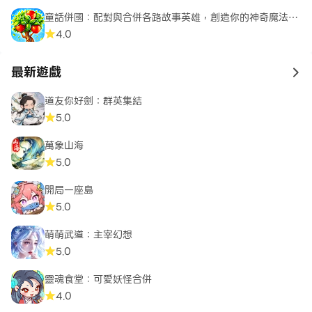
童話併國：配對與合併各路故事英雄，創造你的神奇魔法世
界
4.0
最新遊戲
to 
道友你好劍：群英集結
5.0
萬象山海
5.0
開局一座島
5.0
萌萌武道：主宰幻想
5.0
靈魂食堂：可愛妖怪合併
4.0