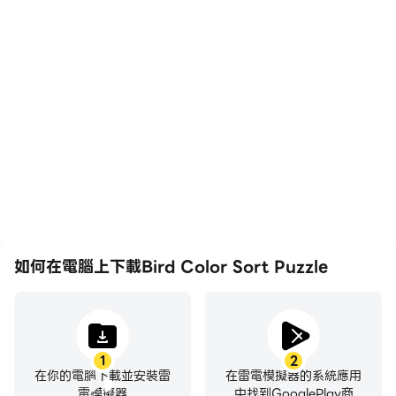
高幀率
影片錄製
在高FPS的支援下，Bird
輕鬆記錄下在Bird Color
Color Sort Puzzle遊戲的
Sort Puzzle中的賽事表現
畫面更加流暢，動作更加連
和操作過程，有助於學習和
貫，增強了玩Bird Color
改進駕駛技術，或者與其他
Sort Puzzle的視覺體驗和
玩家分享自己的遊戲經歷和
沉浸感。
成就。
如何在電腦上下載Bird Color Sort Puzzle
1
2
在你的電腦下載並安裝雷
在雷電模擬器的系統應用
電模擬器
中找到GooglePlay商