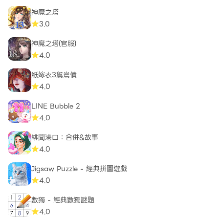
神魔之塔
3.0
神魔之塔(官服)
4.0
紙嫁衣3鴛鴦債
4.0
LINE Bubble 2
4.0
緋聞港口：合併&故事
4.0
Jigsaw Puzzle - 經典拼圖遊戲
4.0
數獨 - 經典數獨謎題
4.0