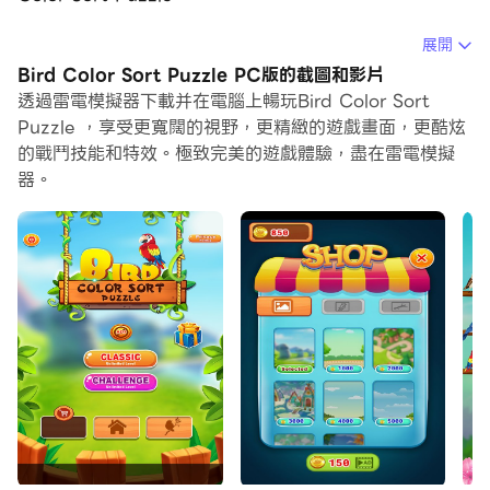
在電腦上運行Bird Color Sort Puzzle，您可以在大螢幕
展開
上清晰地瀏覽, 而用滑鼠和鍵盤操控應用程式比用觸摸屏鍵
Bird Color Sort Puzzle PC版的截圖和影片
盤要快得多，同時你將永遠不必擔心設備的電量問題。
透過雷電模擬器下載并在電腦上暢玩Bird Color Sort
Puzzle ，享受更寬闊的視野，更精緻的遊戲畫面，更酷炫
通過多開和同步功能，你甚至可以在PC上運行多個應用程
的戰鬥技能和特效。極致完美的遊戲體驗，盡在雷電模擬
式和帳戶。
器。
而文件互傳功能讓分享圖像、影片和文件也變得非常容易。
下載Bird Color Sort Puzzle並在PC上運行。享受PC端
的大螢幕和高畫質畫質吧!
鳥類顏色排序益智遊戲