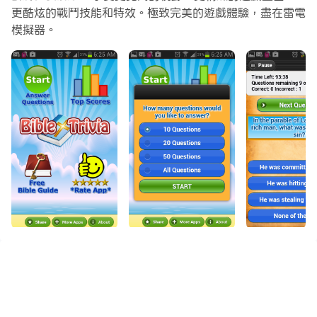
更酷炫的戰鬥技能和特效。極致完美的遊戲體驗，盡在雷電
模擬器。