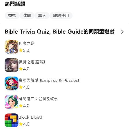
熱門話題
益智
休閒
單人
離線使用
Bible Trivia Quiz, Bible Guide的同類型遊戲
to
神魔之塔
3.0
神魔之塔(官服)
4.0
帝國與解謎 (Empires & Puzzles)
4.0
緋聞港口：合併&故事
4.0
Block Blast!
4.0