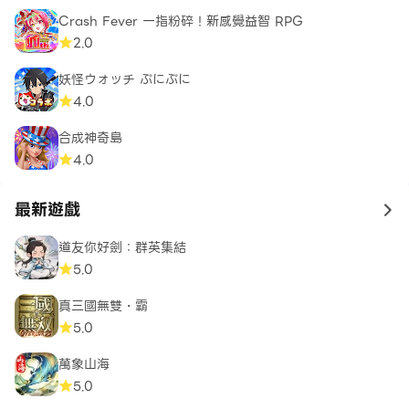
Crash Fever 一指粉碎！新感覺益智 RPG
2.0
妖怪ウォッチ ぷにぷに
4.0
合成神奇島
4.0
最新遊戲
to 
道友你好劍：群英集結
5.0
真三國無雙・霸
5.0
萬象山海
5.0