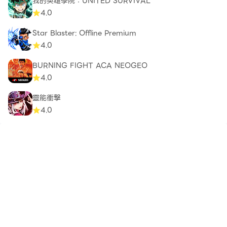
我的英雄學院：UNITED SURVIVAL
4.0
Star Blaster: Offline Premium
4.0
BURNING FIGHT ACA NEOGEO
4.0
靈能衝擊
4.0