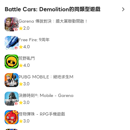
Battle Cars: Demolition的同類型遊戲
to
Garena 傳說對決：膽大黨聯動開啟！
2.0
Free Fire: 9周年
4.0
荒野亂鬥
4.0
PUBG MOBILE：絕地求生M
3.0
決勝時刻®: Mobile - Garena
3.0
怪物彈珠 - RPG手機遊戲
3.0