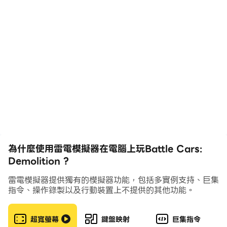
創造一輛獨特的戰車 - 一塊又一塊地建造它。
升級武器、引擎和護盾。
在機動性、力量或生存之間做出明智的選擇。
混合類型的武器。鋸、錘子、大砲、鑽頭——針對不同的對
手進行組合。
享受精彩的圖形和華麗的動畫！我們用愛和熱情製作了這款
遊戲！
怎麼玩
為什麼使用雷電模擬器在電腦上玩Battle Cars:
您不需要成為專業工程師。將車輛部件拖放到活動場地上，
Demolition ?
或將其移回車庫。製作戰車非常簡單又有趣。但首先你需要
雷電模擬器提供獨有的模擬器功能，包括多實例支持、巨集
注意發動機的能量。您可以使用的方塊和武器的數量取決於
指令、操作錄製以及行動裝置上不提供的其他功能。
能量容量。不同的材料可能會增加或減少汽車的重量。不要
忘記策略。你永遠不知道你的對手會使用哪種武器，盡量做
超寬螢幕
鍵盤映射
巨集指令
好一切準備。如果敵方車輛防護良好怎麼辦？或者它攜帶一