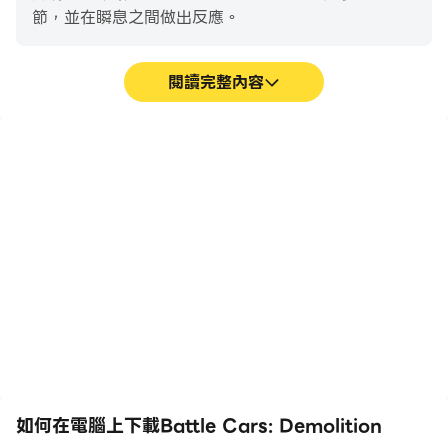
節，並在瞬息之間做出反應。
閱讀完整內容
高幀率
超長續航
在高FPS的支援下，Battle
在電腦上運行Battle Cars:
Cars: Demolition遊戲的
Demolition，無需擔心電
畫面更加流暢，動作更加連
量不足和設備發熱等問題，
貫，增強了玩Battle Cars:
想玩多久就玩多久。
Demolition的視覺體驗和
沉浸感。
如何在電腦上下載Battle Cars: Demolition