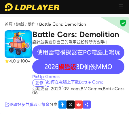
首頁
遊戲
動作
Battle Cars: Demolition
/
/
/
Battle Cars: Demolition
設計並製造你自己的戰車並粉碎所有對手！
使用雷電模擬器在PC電腦上暢玩
4.0
100+
recommend
PixUp Games
如何在電腦上下載Battle Cars:
動作
Demolition
近期更新: 2023-09-
com.BMGames.BattleCars
06
邀請好友並賺取回饋金
分享
: