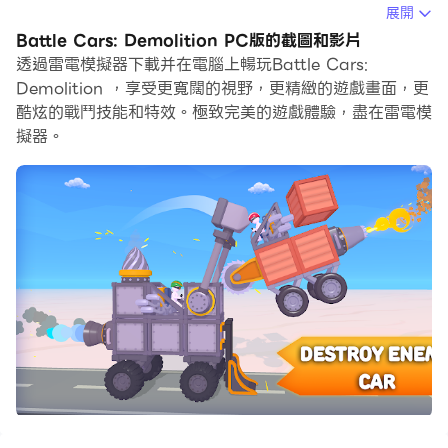
當你在電腦上玩Battle Cars: Demolition的時候，你可以
展開
調整幀頻設定，享受流暢的遊戲體驗和酷炫的遊戲畫面。
Battle Cars: Demolition PC版的截圖和影片
透過雷電模擬器下載并在電腦上暢玩Battle Cars:
雷電模擬器還提供配置好的鍵盤映射，以最大限度地方便你
Demolition ，享受更寬闊的視野，更精緻的遊戲畫面，更
控制整個遊戲的操作。鍵盤映射功能的不斷最佳化還提高了
酷炫的戰鬥技能和特效。極致完美的遊戲體驗，盡在雷電模
按鍵靈敏度和技能釋放精準度。為了增強你的遊戲體驗，雷
擬器。
電模擬器還為你配置了特殊的按鈕，如射擊按鈕、隱藏滑鼠
按鈕、連續按鍵等。
如果你想用遊戲手把玩遊戲，自動啟用的遊戲手把檢測可以
幫助你在幾個簡單的點擊中自訂控制，自由移動你的英雄。
現在就開始在電腦上下載和玩Battle Cars: Demolition
吧！
設計並製造你自己的戰車並粉碎所有對手！
或者只是慢慢地將它們推到碎紙機牆上。在戰車世界裡，任
何戰術都可以帶領你取得勝利！
特徵