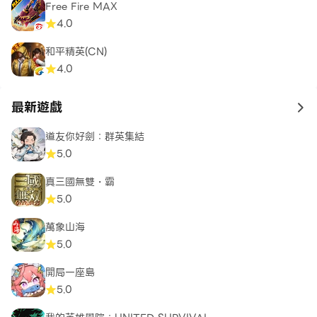
Free Fire MAX
4.0
和平精英(CN)
4.0
最新遊戲
to 
道友你好劍：群英集結
5.0
真三國無雙・霸
5.0
萬象山海
5.0
開局一座島
5.0