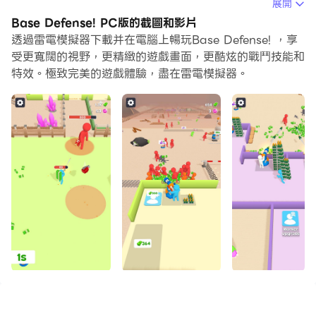
當你在電腦上玩Base Defense!的時候，你可以調整幀頻設
展開
定，享受流暢的遊戲體驗和酷炫的遊戲畫面。
Base Defense! PC版的截圖和影片
透過雷電模擬器下載并在電腦上暢玩Base Defense! ，享
雷電模擬器還提供配置好的鍵盤映射，以最大限度地方便你
受更寬闊的視野，更精緻的遊戲畫面，更酷炫的戰鬥技能和
控制整個遊戲的操作。鍵盤映射功能的不斷最佳化還提高了
特效。極致完美的遊戲體驗，盡在雷電模擬器。
按鍵靈敏度和技能釋放精準度。為了增強你的遊戲體驗，雷
電模擬器還為你配置了特殊的按鈕，如射擊按鈕、隱藏滑鼠
按鈕、連續按鍵等。
如果你想用遊戲手把玩遊戲，自動啟用的遊戲手把檢測可以
幫助你在幾個簡單的點擊中自訂控制，自由移動你的英雄。
現在就開始在電腦上下載和玩Base Defense!吧！
在基地防禦！你將負責保衛和擴大你的基地
扮演領導​​者並管理所有資源，與敵人作戰，甚至拯救平民以
創建一個活生生的社區。探索新領域以拯救更多人。