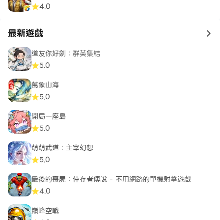
4.0
最新遊戲
to 
道友你好劍：群英集結
5.0
萬象山海
5.0
開局一座島
5.0
萌萌武道：主宰幻想
5.0
最後的喪屍：倖存者傳說 - 不用網路的單機射擊遊戲
4.0
巔峰空戰