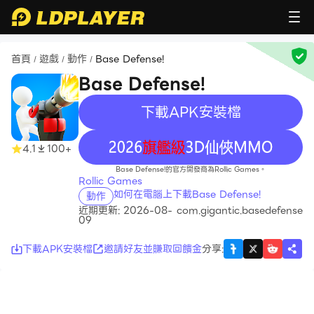
首頁
遊戲
動作
Base Defense!
/
/
/
Base Defense!
下載APK安裝檔
recommend
4.1
100+
Base Defense!的官方開發商為Rollic Games。
Rollic Games
如何在電腦上下載Base Defense!
動作
近期更新: 2026-08-
com.gigantic.basedefense
09
下載APK安裝檔
邀請好友並賺取回饋金
分享
: