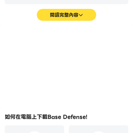
閱讀完整內容
高幀率
超長續航
在高FPS的支援下，Base
在電腦上運行Base
Defense!遊戲的畫面更加
Defense!，無需擔心電量
流暢，動作更加連貫，增強
不足和設備發熱等問題，想
了玩Base Defense!的視覺
玩多久就玩多久。
體驗和沉浸感。
如何在電腦上下載Base Defense!