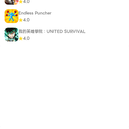
4.0
Endless Puncher
4.0
我的英雄學院：UNITED SURVIVAL
4.0