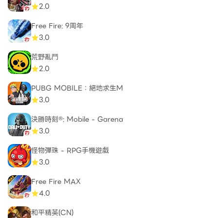
2.0
Free Fire: 9周年
3.0
荒野亂鬥
2.0
PUBG MOBILE：絕地求生M
3.0
決勝時刻®: Mobile - Garena
3.0
怪物彈珠 - RPG手機遊戲
3.0
Free Fire MAX
4.0
和平精英(CN)