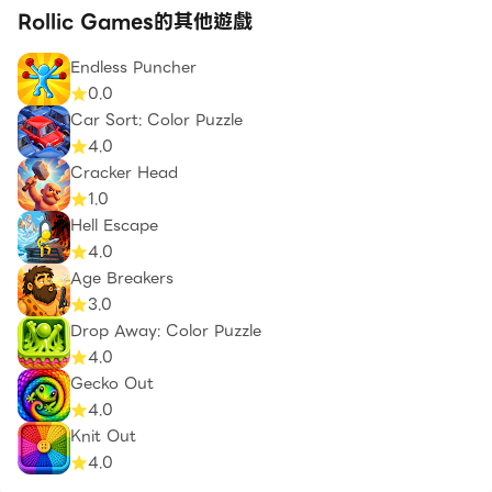
Rollic Games的其他遊戲
Endless Puncher
0.0
Car Sort: Color Puzzle
4.0
Cracker Head
1.0
Hell Escape
4.0
Age Breakers
3.0
Drop Away: Color Puzzle
4.0
Gecko Out
4.0
Knit Out
4.0