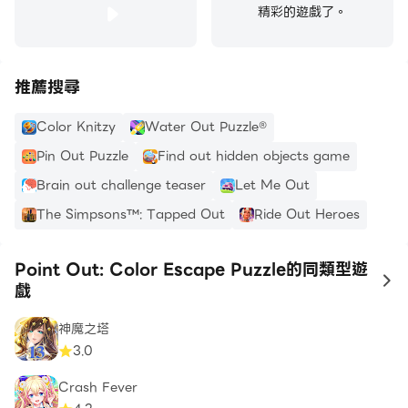
精彩的遊戲了。
推薦搜尋
Color Knitzy
Water Out Puzzle®
Pin Out Puzzle
Find out hidden objects game
Brain out challenge teaser
Let Me Out
The Simpsons™: Tapped Out
Ride Out Heroes
Point Out: Color Escape Puzzle的同類型遊
to
戲
神魔之塔
3.0
Crash Fever