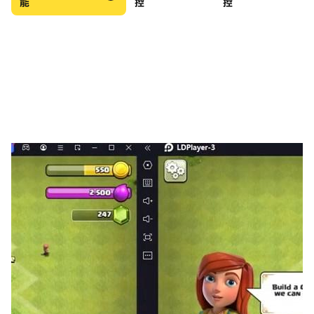
能
控
控
• 支援離線遊玩，真正的免費無網路遊戲
• 精準操控、實用道具與護眼的深色模式
Point Out 將腦力遊戲、思維遊戲與巧妙互動完美結合，
帶來令人滿足的益智體驗。
你能找到正確的出口，還是讓箭頭不斷繞圈？
如有任何回饋、關卡協助或精彩想法，歡迎造訪
https://lionstudios.cc/contact-us/
本遊戲由推出過 Wordle、Match 3D、Happy Glass、
Hexa Sort 等眾多作品的工作室製作！
關注我們，獲取更多得獎作品的最新消息：
https://lionstudios.cc/
Facebook.com/LionStudios.cc