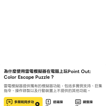
間思維。流暢的節奏與靈敏的點擊操作，讓每個決定都精準
而令人滿足。
隨著難度逐步提升以及數千個精心設計的關卡，Point Out
是訓練智力、強化思維與解決問題能力的理想選擇。每一關
都像一個精巧的腦筋急轉彎，促使你不斷思考與調整策略。
當關卡變得困難時，多種實用的強化道具將幫助你突破挑
戰：
使用縮放仔細查看複雜路線，使用提示獲得關鍵指引，使用
魔法棒突破難題，使用橡皮擦清除錯誤，並透過網格縮放調
整棋盤大小，獲得更清晰的視野。
為什麼使用雷電模擬器在電腦上玩Point Out:
Color Escape Puzzle ?
遊戲特色
雷電模擬器提供獨有的模擬器功能，包括多實例支持、巨集
• 以方向為核心的邏輯謎題，玩法不斷進化
指令、操作錄製以及行動裝置上不提供的其他功能。
• 輕鬆又具挑戰性的腦力訓練體驗
• 精心設計的逃脫謎題與形狀逃脫關卡
多開和同步功
遠端操
鍵盤操