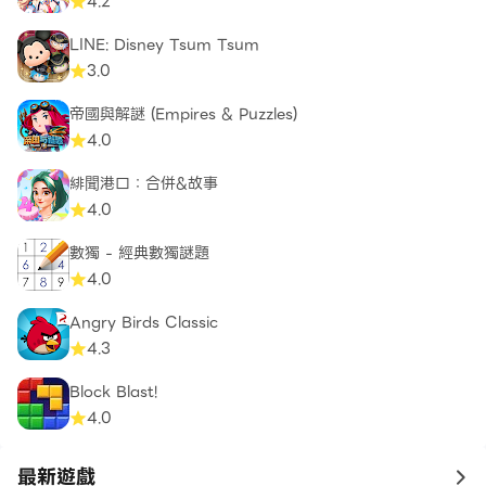
4.2
LINE: Disney Tsum Tsum
3.0
帝國與解謎 (Empires & Puzzles)
4.0
緋聞港口：合併&故事
4.0
數獨 - 經典數獨謎題
4.0
Angry Birds Classic
4.3
Block Blast!
4.0
最新遊戲
to 