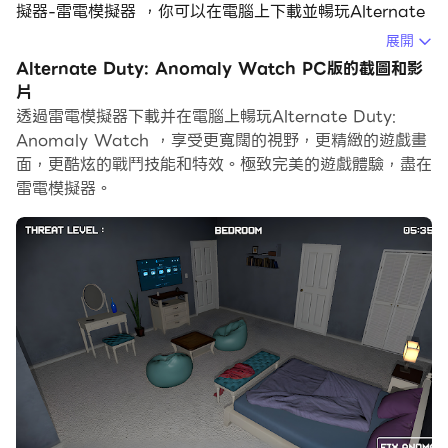
擬器-雷電模擬器 ，你可以在電腦上下載並暢玩Alternate
Duty: Anomaly Watch。
展開
Alternate Duty: Anomaly Watch PC版的截圖和影
在電腦上運行Alternate Duty: Anomaly Watch，您可
片
以在大螢幕上清晰地瀏覽, 而用滑鼠和鍵盤操控應用程式比
透過雷電模擬器下載并在電腦上暢玩Alternate Duty:
用觸摸屏鍵盤要快得多，同時你將永遠不必擔心設備的電量
Anomaly Watch ，享受更寬闊的視野，更精緻的遊戲畫
問題。
面，更酷炫的戰鬥技能和特效。極致完美的遊戲體驗，盡在
雷電模擬器。
通過多開和同步功能，你甚至可以在PC上運行多個應用程
式和帳戶。
而文件互傳功能讓分享圖像、影片和文件也變得非常容易。
下載Alternate Duty: Anomaly Watch並在PC上運行。
享受PC端的大螢幕和高畫質畫質吧!
歡迎來到「交替職責：異常觀察」恐怖遊戲。
《Alternate Watch》是一款令人恐懼的恐怖遊戲，圍繞
著許多監視器捕捉到的令人不安的事件。