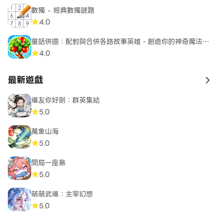
數獨 - 經典數獨謎題
4.0
童話併國：配對與合併各路故事英雄，創造你的神奇魔法世
界
4.0
最新遊戲
to 
道友你好劍：群英集結
5.0
萬象山海
5.0
開局一座島
5.0
萌萌武道：主宰幻想
5.0