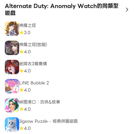
Alternate Duty: Anomaly Watch的同類型
to
遊戲
神魔之塔
3.0
神魔之塔(官服)
4.0
紙嫁衣3鴛鴦債
4.0
LINE Bubble 2
4.0
緋聞港口：合併&故事
4.0
Jigsaw Puzzle - 經典拼圖遊戲
4.0