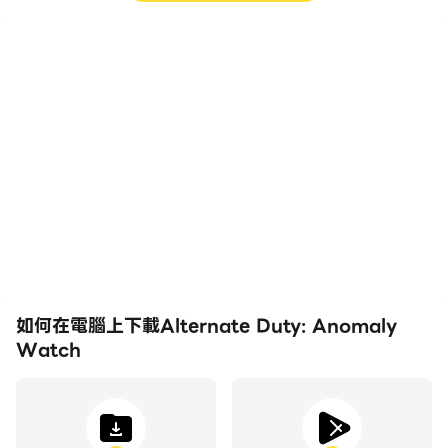
高幀率
影片錄製
在高FPS的支援下，
輕鬆記錄下在Alternate
Alternate Duty:
Duty: Anomaly Watch
Anomaly Watch遊戲的
中的賽事表現和操作過程，
畫面更加流暢，動作更加連
有助於學習和改進駕駛技
貫，增強了玩Alternate
術，或者與其他玩家分享自
Duty: Anomaly Watch
己的遊戲經歷和成就。
的視覺體驗和沉浸感。
如何在電腦上下載Alternate Duty: Anomaly
Watch