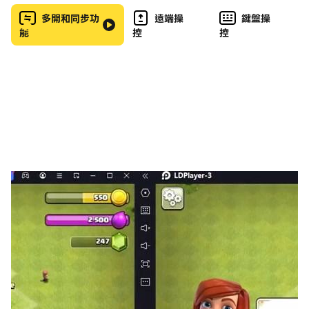
多開和同步功
遠端操
鍵盤操
能
控
控