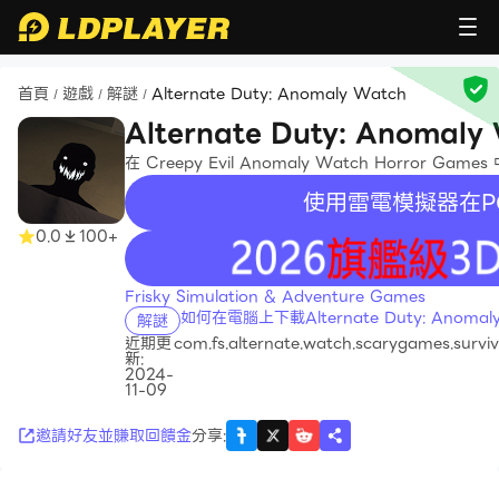
首頁
遊戲
解謎
Alternate Duty: Anomaly Watch
/
/
/
Alternate Duty: Anomaly
在 Creepy Evil Anomaly Watch Horror
使用雷電模擬器在P
0.0
100+
recommend
Frisky Simulation & Adventure Games
如何在電腦上下載Alternate Duty: Anomaly
解謎
近期更
com.fs.alternate.watch.scarygames.survi
新:
2024-
11-09
邀請好友並賺取回饋金
分享
: