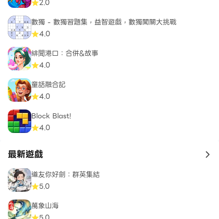
2.0
數獨 - 數獨習題集，益智遊戲，數獨闖關大挑戰
4.0
緋聞港口：合併&故事
4.0
童話融合記
4.0
Block Blast!
4.0
最新遊戲
to 
道友你好劍：群英集結
5.0
萬象山海
5.0