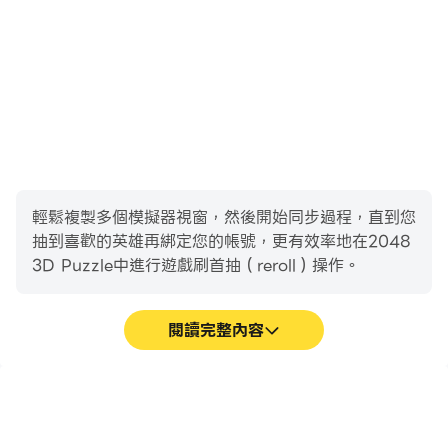
輕鬆複製多個模擬器視窗，然後開始同步過程，直到您
抽到喜歡的英雄再綁定您的帳號，更有效率地在2048
3D Puzzle中進行遊戲刷首抽（reroll）操作。
閱讀完整內容
高幀率
影片錄製
在高FPS的支援下，2048
輕鬆記錄下在2048 3D