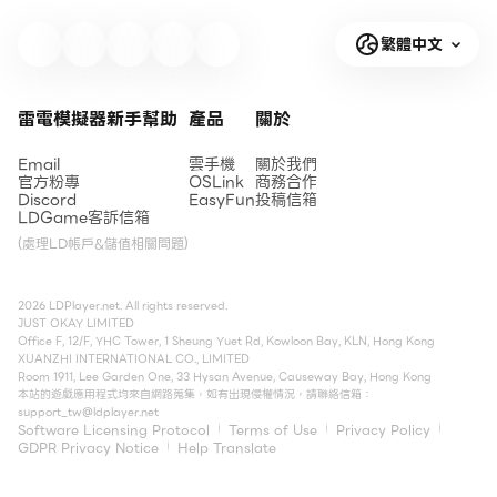
繁體中文
雷電模擬器新手幫助
產品
關於
Email
雲手機
關於我們
官方粉專
OSLink
商務合作
Discord
EasyFun
投稿信箱
LDGame客訴信箱
(處理LD帳戶&儲值相關問題)
2026 LDPlayer.net. All rights reserved.
JUST OKAY LIMITED
Office F, 12/F, YHC Tower, 1 Sheung Yuet Rd, Kowloon Bay, KLN, Hong Kong
XUANZHI INTERNATIONAL CO., LIMITED
Room 1911, Lee Garden One, 33 Hysan Avenue, Causeway Bay, Hong Kong
本站的遊戲應用程式均來自網路蒐集，如有出現侵權情況，請聯絡信箱：
support_tw@ldplayer.net
Software Licensing Protocol
Terms of Use
Privacy Policy
GDPR Privacy Notice
Help Translate