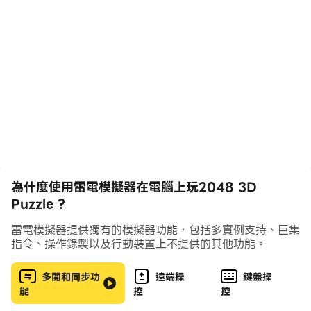
💎💎💎
✨遊戲玩法伴隨著迷人的特殊效果：五彩繽紛的爆炸壯麗，
伴隨著設備的振動，不會讓任何人都淡漠😍（畢竟，我們
的開發人員都在努力創造這種虛擬煙花😉😉😉）
互動遊戲環境🤩
⚓️規則2048 3D拼圖很簡單：
⭐️用相同的數字連接球，並獲得大量的2個球
為什麼使用雷電模擬器在電腦上玩2048 3D
⭐️玩並獲得金幣
Puzzle ?
⭐️到2048
雷電模擬器提供獨有的模擬器功能，包括多實例支持、巨集
指令、操作錄製以及行動裝置上不提供的其他功能。
👑說到獎金：
🌈Rainbowball🌈連接到任何球🤗
多開和同步功
遠端操
鍵盤操
💣超級球connecting通過連接所有可用對來快速掃地💥💥
能
控
控
💥