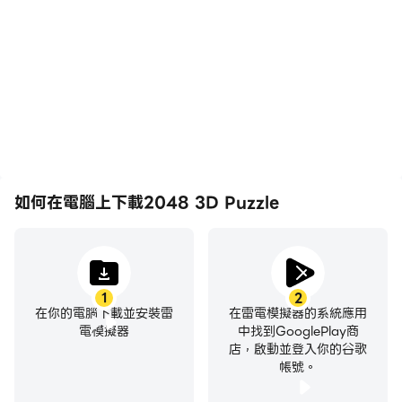
3D Puzzle遊戲的畫面更加
Puzzle中的賽事表現和操
流暢，動作更加連貫，增強
作過程，有助於學習和改進
了玩2048 3D Puzzle的視
駕駛技術，或者與其他玩家
覺體驗和沉浸感。
分享自己的遊戲經歷和成
就。
如何在電腦上下載2048 3D Puzzle
1
2
在你的電腦下載並安裝雷
在雷電模擬器的系統應用
電模擬器
中找到GooglePlay商
店，啟動並登入你的谷歌
帳號。