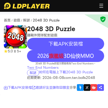
首頁
遊戲
解謎
2048 3D Puzzle
/
/
/
2048 3D Puzzle
邏輯休閒球配對遊戲
下載APK安裝檔
5.0
5+
recommend
2048 3D Puzzle的官方開發商為Two End Numbers。
Two End Numbers
如何在電腦上下載2048 3D Puzzle
解謎
近期更新: 2026-08-08
com.ten.balls2048
下載APK安裝檔
邀請好友並賺取回饋金
分享
: