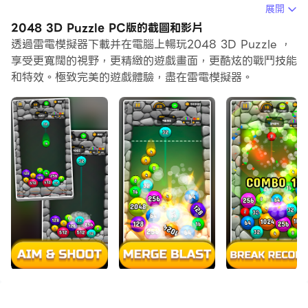
在電腦上運行2048 3D Puzzle，您可以在大螢幕上清晰
展開
地瀏覽, 而用滑鼠和鍵盤操控應用程式比用觸摸屏鍵盤要快
2048 3D Puzzle PC版的截圖和影片
得多，同時你將永遠不必擔心設備的電量問題。
透過雷電模擬器下載并在電腦上暢玩2048 3D Puzzle ，
享受更寬闊的視野，更精緻的遊戲畫面，更酷炫的戰鬥技能
通過多開和同步功能，你甚至可以在PC上運行多個應用程
和特效。極致完美的遊戲體驗，盡在雷電模擬器。
式和帳戶。
而文件互傳功能讓分享圖像、影片和文件也變得非常容易。
下載2048 3D Puzzle並在PC上運行。享受PC端的大螢
幕和高畫質畫質吧!
💥💥💥酷新2020💥2048 3D拼圖😎
訓練大腦🧠和正念👀玩樂⏳
💎💎💎
該遊戲值得您關注，因為我們在開發時考慮了所有需求：便
捷的控制機制和動態遊戲