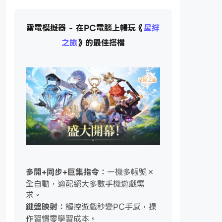
雷電模擬器 - 在PC電腦上暢玩《
星絆
之旅
》的最佳搭檔
多開+同步+巨集指令：
一機多帳號×
全自動，適配絕大多數手機遊戲需
求。
鍵盤映射：
觸控遊戲秒變PC手感，操
作習慣零學習成本。