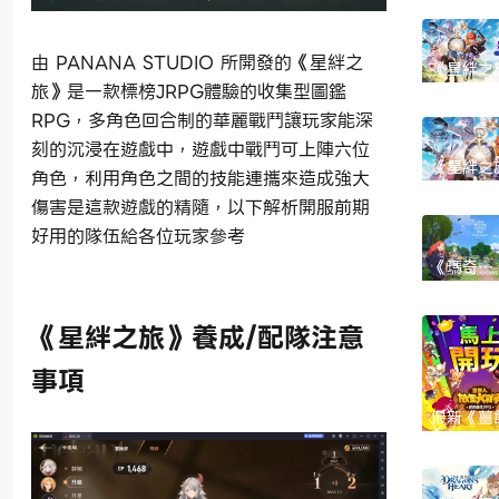
鬥系統、
機制和新
做
由 PANANA STUDIO 所開發的《星絆之
《星絆之
角色強度
旅》是一款標榜JRPG體驗的收集型圖鑑
行|T0～
色評價與
RPG，多角色回合制的華麗戰鬥讓玩家能深
推薦
刻的沉浸在遊戲中，遊戲中戰鬥可上陣六位
《星絆之
角色，利用角色之間的技能連攜來造成強大
首抽懒人
抽角色推
傷害是這款遊戲的精隨，以下解析開服前期
刷首抽教
開局建議
好用的隊伍給各位玩家參考
《瑪奇
Mobile
攻略|生
與收集方
《星絆之旅》養成/配隊注意
理
事項
最新《薑
放置大戰
兌換碼序
理|禮包碼
取步驟