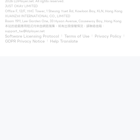
2026 LDPlayer.net. All rights reserved.
JUST OKAY LIMITED
Office F, 12/F, YHC Tower, 1 Sheung Yuet Rd, Kowloon Bay, KLN, Hong Kong
XUANZHI INTERNATIONAL CO., LIMITED
Room 1911, Lee Garden One, 33 Hysan Avenue, Causeway Bay, Hong Kong
本站的遊戲應用程式均來自網路蒐集，如有出現侵權情況，請聯絡信箱：
support_tw@ldplayer.net
Software Licensing Protocol
Terms of Use
Privacy Policy
GDPR Privacy Notice
Help Translate