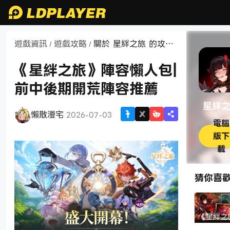
遊戲資訊
遊戲攻略
關於 星絆之旅 的攻略
/
/
資訊
《星絆之旅》陣容懶人包|
前中後期開荒陣容推薦
星絆
懶散漫宅
|
2026-07-03
電腦
版下
載
猜你喜
《星絆之
新手攻略