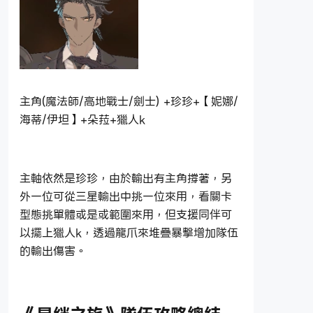
主角(魔法師/高地戰士/劍士) +珍珍+【妮娜/
海蒂/伊坦】+朵菈+獵人k
主軸依然是珍珍，由於輸出有主角撐著，另
外一位可從三星輸出中挑一位來用，看關卡
型態挑單體或是或範圍來用，但支援同伴可
以擺上獵人k，透過龍爪來堆疊暴擊增加隊伍
的輸出傷害。