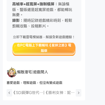
高幀率+超寬屏+強制橫屏：
無論橫
版、豎版還是超寬屏遊戲，都能暢玩
無憂。
錄影：
隨時記錄遊戲精彩時刻，輕鬆
剪輯攻略、投稿影片。
立即下載雷電模擬器，解鎖全新遊戲體驗！
在PC電腦上下載暢玩《
星絆之旅
》電
腦版
懶散漫宅
|
遊戲閒人
喜愛遊戲，理解遊戲，但沒有變成遊戲
《SD鋼彈G世代永
|
《勝利女神：妮
恆》F91、F90卡
姬》朝聖者泳裝灰
池分析|機體強度、
姑娘全方位養成懶