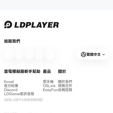
駕駛員與抽卡建議
人包
追蹤我們
繁體中文
雷電模擬器新手幫助
產品
關於
Email
雲手機
關於我們
官方粉專
OSLink
商務合作
Discord
EasyFun
投稿信箱
LDGame客訴信箱
(處理LD帳戶&儲值相關問題)