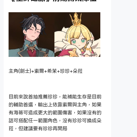
主角(劍士)+索爾+希茉+珍珍+朵菈
目前來說首抽推薦珍珍，能補能生存是目前
的輔助首選，輸出上依靠索爾與主角，如果
有海蒂可造成更大的範圍傷害，如果沒有的
話可搭配任一範圍角色，沒有珍珍可換成朵
菈，但建議要有珍珍再開局