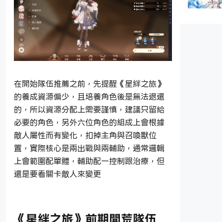
《棕色塵
2》天守
者克蕾西
池解析|
析與抽取
在開始隊伍推薦之前，先提醒《星絆之旅》
的養成資源偏少，且培養角色後是無法退還
的，所以資源分配上需要謹慎，建議只留給
必要的角色，另外六位角色的組成上會根據
敵人屬性而有變化，扣掉主角與召喚獸位
置，實際核心是兩出戰與兩輔助，通常邏輯
上會範圍配單體，輔助配一控制跟治療，但
還是要看關卡敵人來變更
《星絆之旅》前期開荒隊伍