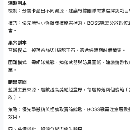
深淵副本
機制：分關卡產出不同資源，建議根據團隊需求選擇挑戰目
技巧：優先清理小怪觸發技能書掉落，BOSS戰需分散站位
害。
巢穴副本
普通模式：掉落首飾與1級龍玉石，適合過渡期裝備積累。
困難模式：需組隊挑戰，掉落武器與防具圖紙，建議攜帶牧
業。
暗黑空間
藍鑽主要來源，層數越高獎勵越豐厚，每層掉落兩個寶箱（
啟）。
策略：優先擊殺精英怪獲取寶箱鑰匙，BOSS戰需注意層數
效果。
四、裝備強化：資源分配與優先順序