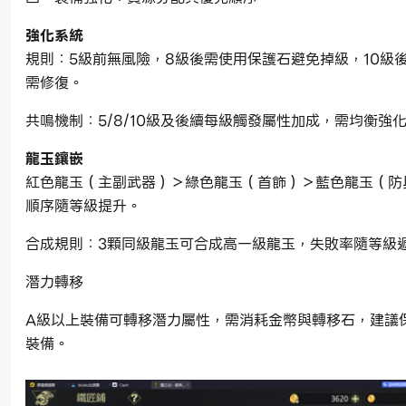
強化系統
規則：5級前無風險，8級後需使用保護石避免掉級，10級
需修復。
共鳴機制：5/8/10級及後續每級觸發屬性加成，需均衡強
龍玉鑲嵌
紅色龍玉（主副武器）＞綠色龍玉（首飾）＞藍色龍玉（防
順序隨等級提升。
合成規則：3顆同級龍玉可合成高一級龍玉，失敗率隨等級
潛力轉移
A級以上裝備可轉移潛力屬性，需消耗金幣與轉移石，建議
裝備。