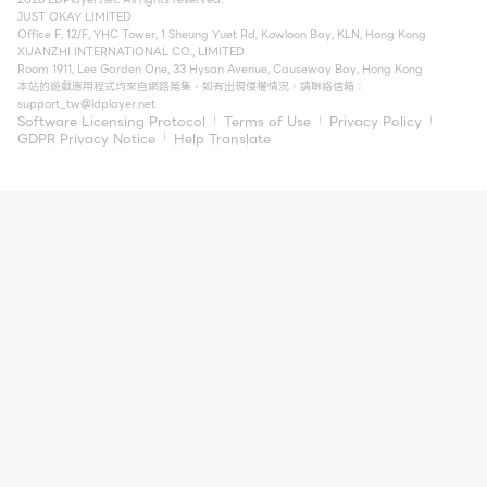
JUST OKAY LIMITED
Office F, 12/F, YHC Tower, 1 Sheung Yuet Rd, Kowloon Bay, KLN, Hong Kong
XUANZHI INTERNATIONAL CO., LIMITED
Room 1911, Lee Garden One, 33 Hysan Avenue, Causeway Bay, Hong Kong
本站的遊戲應用程式均來自網路蒐集，如有出現侵權情況，請聯絡信箱：
support_tw@ldplayer.net
Software Licensing Protocol
Terms of Use
Privacy Policy
GDPR Privacy Notice
Help Translate