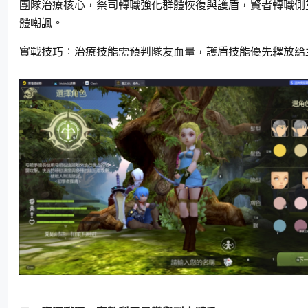
團隊治療核心，祭司轉職強化群體恢復與護盾，賢者轉職側
體嘲諷。
實戰技巧：治療技能需預判隊友血量，護盾技能優先釋放給