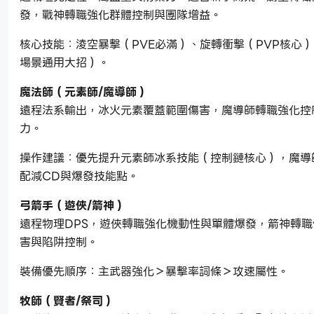
發，戰神轉職強化群體控制與團隊增益。
核心技能：淩空暴擊（PVE必滿）、旋轉衝擊（PVP核心
場景通用大招）。
魔法師（元素師/魔導師）
遠程法系輸出，冰火元素覆蓋範圍傷害，魔導師轉職強化控
力。
操作建議：優先提升元素師冰系技能（控制鏈核心），魔導
配減CD與爆發技能點。
弓箭手（遊俠/箭神）
遠程物理DPS，遊俠轉職強化機動性與單體爆發，箭神轉
害與陷阱控制。
裝備優先順序：主武器強化＞暴擊率詞條＞攻速屬性。
牧師（賢者/祭司）