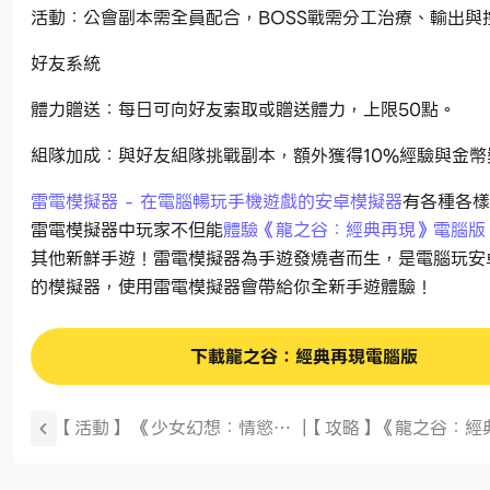
活動：公會副本需全員配合，BOSS戰需分工治療、輸出與
好友系統
體力贈送：每日可向好友索取或贈送體力，上限50點。
組隊加成：與好友組隊挑戰副本，額外獲得10%經驗與金幣
雷電模擬器 - 在電腦暢玩手機遊戲的安卓模擬器
有各種各樣
雷電模擬器中玩家不但能
體驗《龍之谷：經典再現》電腦版
其他新鮮手遊！雷電模擬器為手遊發燒者而生，是電腦玩安
的模擬器，使用雷電模擬器會帶給你全新手遊體驗！
下載龍之谷：經典再現電腦版
【活動】 《少女幻想：情慾》
|
【攻略】《龍之谷：經
端午節禮包 虛寶兌換碼序號
現》練級衝等指南