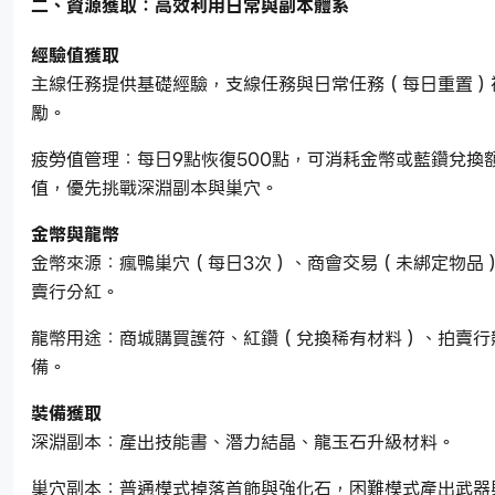
二、資源獲取：高效利用日常與副本體系
經驗值獲取
主線任務提供基礎經驗，支線任務與日常任務（每日重置）
勵。
疲勞值管理：每日9點恢復500點，可消耗金幣或藍鑽兌換
值，優先挑戰深淵副本與巢穴。
金幣與龍幣
金幣來源：瘋鴨巢穴（每日3次）、商會交易（未綁定物品
賣行分紅。
龍幣用途：商城購買護符、紅鑽（兌換稀有材料）、拍賣行
備。
裝備獲取
深淵副本：產出技能書、潛力結晶、龍玉石升級材料。
巢穴副本：普通模式掉落首飾與強化石，困難模式產出武器