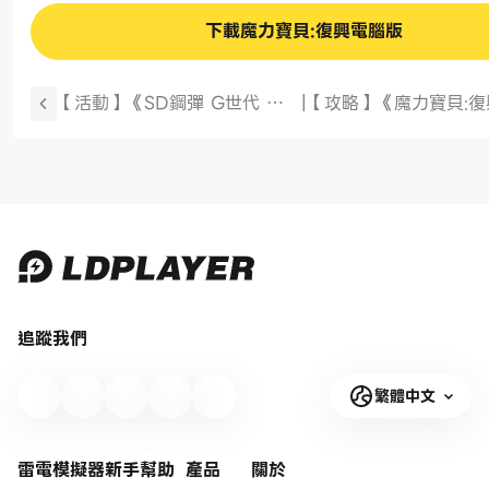
下載魔力寶貝:復興電腦版
【活動】《SD鋼彈 G世代 永
|
【攻略】《魔力寶貝:復
恆》虛寶|禮包碼匯總（8/31更
職業攻略|加點方向
新）
追蹤我們
繁體中文
雷電模擬器新手幫助
產品
關於