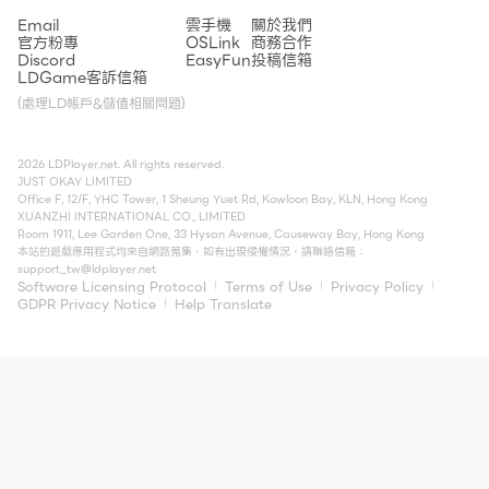
Email
雲手機
關於我們
官方粉專
OSLink
商務合作
Discord
EasyFun
投稿信箱
LDGame客訴信箱
(處理LD帳戶&儲值相關問題)
2026 LDPlayer.net. All rights reserved.
JUST OKAY LIMITED
Office F, 12/F, YHC Tower, 1 Sheung Yuet Rd, Kowloon Bay, KLN, Hong Kong
XUANZHI INTERNATIONAL CO., LIMITED
Room 1911, Lee Garden One, 33 Hysan Avenue, Causeway Bay, Hong Kong
本站的遊戲應用程式均來自網路蒐集，如有出現侵權情況，請聯絡信箱：
support_tw@ldplayer.net
Software Licensing Protocol
Terms of Use
Privacy Policy
GDPR Privacy Notice
Help Translate