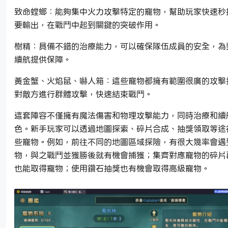
致命螳螂：能夠集中火力攻擊特定的寵物，幫助玩家快速秒
要輸出，在戰鬥中起到關鍵的突破作用。
樹精：具備不錯的治療能力，可以確保隊伍成員的安全，為
續航提供保障。
黃金蟹、火焰鼠、嚇人箱：這些寵物都擁有範圍很廣的攻擊
對敵方進行群體攻擊，快速結束戰鬥。
這套陣容不僅擁有魔法傷害和物理攻擊能力，同時治療和續
色。新手玩家可以透過地圖探索、碎片合成、抽獎領取等途
些寵物。例如，前往不同的地圖區域探險，有很大幾率會遇
物，與之戰鬥並獲勝後就有機會捕獲；集齊對應寵物的碎片
也能取得寵物；使用鑽石抽獎也有機會取得高級寵物。