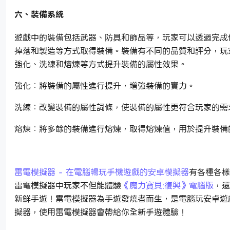
六、裝備系統
遊戲中的裝備包括武器、防具和飾品等，玩家可以透過完成
掉落和製造等方式取得裝備。裝備有不同的品質和評分，玩
強化、洗練和熔煉等方式提升裝備的屬性效果。
強化：將裝備的屬性進行提升，增強裝備的實力。
洗練：改變裝備的屬性詞條，使裝備的屬性更符合玩家的需
熔煉：將多餘的裝備進行熔煉，取得熔煉值，用於提升裝備
雷電模擬器 - 在電腦暢玩手機遊戲的安卓模擬器
有各種各樣
雷電模擬器中玩家不但能體驗
《魔力寶貝:復興》電腦版
，還
新鮮手遊！雷電模擬器為手遊發燒者而生，是電腦玩安卓遊
擬器，使用雷電模擬器會帶給你全新手遊體驗！