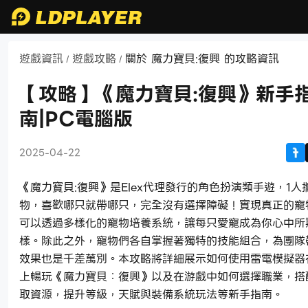
遊戲資訊
遊戲攻略
關於 魔力寶貝:復興 的攻略資訊
/
/
【攻略】《魔力寶貝:復興》新手
南|PC電腦版
2025-04-22
《魔力寶貝:復興》是Elex代理發行的角色扮演類手遊，1人
物，喜歡哪只就帶哪只，完全沒有選擇障礙！實現真正的寵
可以透過多樣化的寵物培養系統，讓每只愛寵成為你心中所
樣。除此之外，寵物們各自掌握著獨特的技能組合，為團隊
效果也是千差萬別。本攻略將詳細展示如何使用雷電模擬器
上暢玩《魔力寶貝：復興》以及在游戲中如何選擇職業，搭
取資源，提升等級，天賦與裝備系統玩法等新手指南。