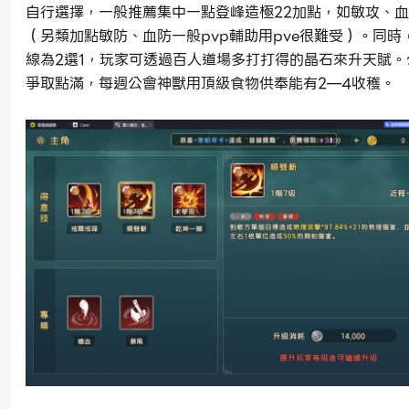
自行選擇，一般推薦集中一點登峰造極22加點，如敏攻、
（另類加點敏防、血防一般pvp輔助用pve很難受）。同時
線為2選1，玩家可透過百人道場多打打得的晶石來升天賦。
爭取點滿，每週公會神獸用頂級食物供奉能有2—4收穫。