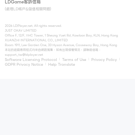
LDGame客訴信箱
(處理LD帳戶&儲值相關問題)
2026 LDPlayer.net. All rights reserved.
JUST OKAY LIMITED
Office F, 12/F, YHC Tower, 1 Sheung Yuet Rd, Kowloon Bay, KLN, Hong Kong
XUANZHI INTERNATIONAL CO., LIMITED
Room 1911, Lee Garden One, 33 Hysan Avenue, Causeway Bay, Hong Kong
本站的遊戲應用程式均來自網路蒐集，如有出現侵權情況，請聯絡信箱：
support_tw@ldplayer.net
Software Licensing Protocol
Terms of Use
Privacy Policy
GDPR Privacy Notice
Help Translate