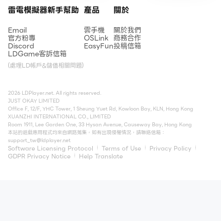
雷電模擬器新手幫助
產品
關於
Email
雲手機
關於我們
官方粉專
OSLink
商務合作
Discord
EasyFun
投稿信箱
LDGame客訴信箱
(處理LD帳戶&儲值相關問題)
2026 LDPlayer.net. All rights reserved.
JUST OKAY LIMITED
Office F, 12/F, YHC Tower, 1 Sheung Yuet Rd, Kowloon Bay, KLN, Hong Kong
XUANZHI INTERNATIONAL CO., LIMITED
Room 1911, Lee Garden One, 33 Hysan Avenue, Causeway Bay, Hong Kong
本站的遊戲應用程式均來自網路蒐集，如有出現侵權情況，請聯絡信箱：
support_tw@ldplayer.net
Software Licensing Protocol
Terms of Use
Privacy Policy
GDPR Privacy Notice
Help Translate