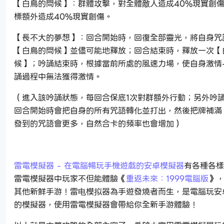
【白鳥的問候】：群體攻擊，對全體敵人造成40%現實創
標額外造成40%現實創傷。
【長不大的夢想】：回合開始時，回復全部靈光，將自身咒
【白鳥的問候】並儘可能地釋放；回合結束時，釋放一次【
候】；吟誦結束時，根據當前所處的風速力場，使自身激情+1
誦過程中無法獲得激情。
（進入該吟誦狀態，每回合保底1次對群額外行動；另外吟
回合開始時會把自身的所有咒語轉化並打出，然後把牌補滿
發到的咒語會更多，自然合卡的頻率也會增加）
雷電模擬器 - 在電腦暢玩手機遊戲的安卓模擬器
有各種各樣
雷電模擬器中玩家不但能體驗《
重返未來：1999電腦版
》
其他新鮮手游！雷电模拟器為手遊發燒者而生，是電腦玩安
的模擬器，使用雷電模擬器會帶給你全新手游體驗！