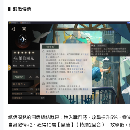
▌洞悉傳承
紙信圈兒的洞悉總結就是：進入戰鬥時，攻擊提升5%、靈光
自身激情+2、獲得10層【風速】（持續2回合）；攻擊後