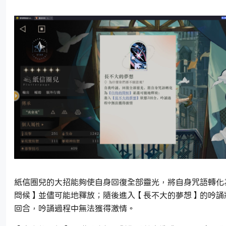
紙信圈兒的大招能夠使自身回復全部靈光，將自身咒語轉化
問候】並儘可能地釋放；隨後進入【長不大的夢想】的吟誦
回合，吟誦過程中無法獲得激情。