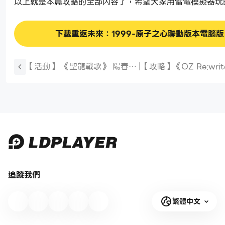
以上就是本篇攻略的全部內容了，希望大家用雷電模擬器玩
下載重返未來：1999-原子之心聯動版本電腦版
【活動】 《聖龍戰歌》 陽春三
|
【攻略】《OZ Re:wri
月祝福禮包 虛寶兌換碼序號
刷取指南|角色排行榜|
版
追蹤我們
繁體中文