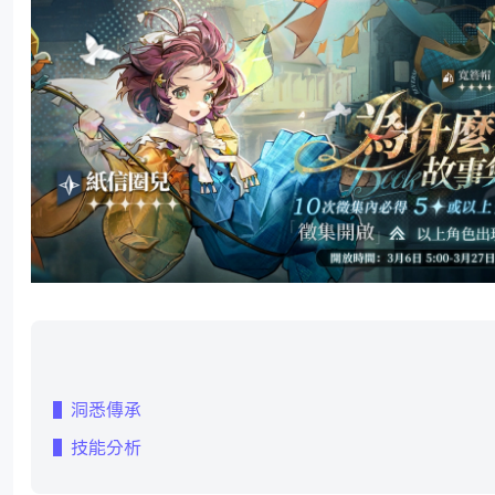
▌洞悉傳承
▌技能分析