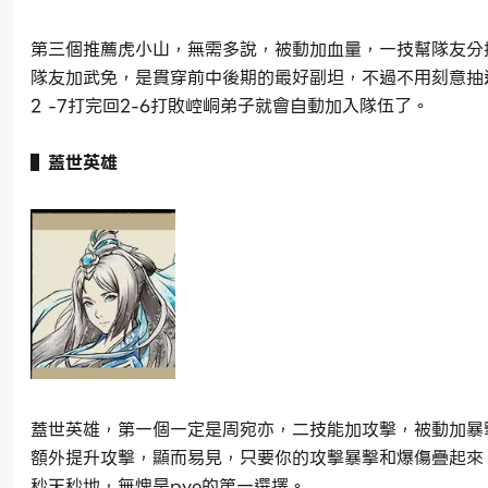
第三個推薦虎小山，無需多說，被動加血量，一技幫隊友分
隊友加武免，是貫穿前中後期的最好副坦，不過不用刻意抽
2 -7打完回2-6打敗崆峒弟子就會自動加入隊伍了。
▌蓋世英雄
蓋世英雄，第一個一定是周宛亦，二技能加攻擊，被動加暴
額外提升攻擊，顯而易見，只要你的攻擊暴擊和爆傷疊起來
秒天秒地，無愧是pve的第一選擇。