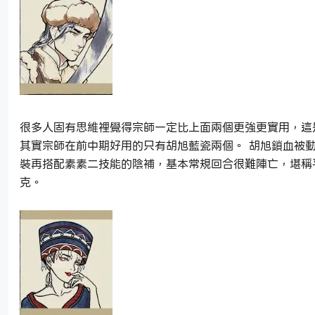
很多人固有思維裡覺得宗師一定比上面兩個更強更實用，這
其實宗師在前中期好用的只有胡旭藍瓷兩個。 胡旭鎖血被
裝再搭配素素二技能的陰補，基本常規回合很難陣亡，堪稱
克。