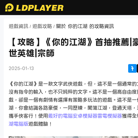
遊戲資訊
遊戲攻略
關於 你的江湖 的攻略資訊
/
/
【攻略】《你的江湖》首抽推薦|豪
世英雄|宗師
2025-01-13
《你的江湖》是一款文字武俠遊戲，但，這不是一個通常的
沒有指令的輸入，也不只純粹的文字。這不是一個高自由度
戲，卻是一個有劇情有選擇有策略多玩法的遊戲。這不是一
湖，你會結識各路豪傑，一同歷練，闖蕩江湖，登通天塔，
攜手俠客行！使用
最好的電腦安卓模擬器雷電模擬器
獲得全
湖電腦版
遊戲體驗！