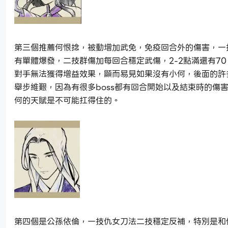
第三個推薦何恨捻，被動增加武免，免疫回合外的傷害，一
有單體爆發，二技群傷加每回合穩定武傷，2-2點滿還有70
對手無法獲得增益效果，顯而易見如果沒有小何，後面的許
舉步維艱，因為有很多boss都有回合開始以及結束時的傷
何的天賦是不可能扛得住的。
第四個是公孫依倫，一技仇女刀法二技穩定反補，特別是和