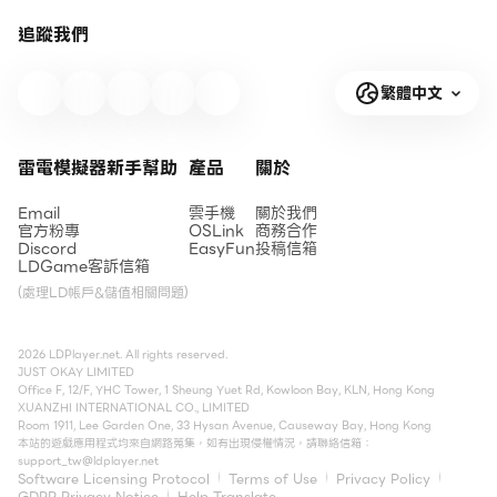
追蹤我們
繁體中文
雷電模擬器新手幫助
產品
關於
Email
雲手機
關於我們
官方粉專
OSLink
商務合作
Discord
EasyFun
投稿信箱
LDGame客訴信箱
(處理LD帳戶&儲值相關問題)
2026 LDPlayer.net. All rights reserved.
JUST OKAY LIMITED
Office F, 12/F, YHC Tower, 1 Sheung Yuet Rd, Kowloon Bay, KLN, Hong Kong
XUANZHI INTERNATIONAL CO., LIMITED
Room 1911, Lee Garden One, 33 Hysan Avenue, Causeway Bay, Hong Kong
本站的遊戲應用程式均來自網路蒐集，如有出現侵權情況，請聯絡信箱：
support_tw@ldplayer.net
Software Licensing Protocol
Terms of Use
Privacy Policy
GDPR Privacy Notice
Help Translate