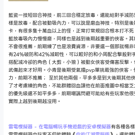
藍瓷一技短回合神技，前三回合穩定放毒，還能給對手減防
樣是放毒，配合被動吸內力，可以說是磨血神技，特別是後
卡，有很多隻十萬血以上的怪，正常打常規回合根本打不死
藍放毒吸內力慢慢磨，同樣也是越到後期越重要的俠客。其
不會很推薦，前期練了也是浪費資源，非要選一個那就楊非吧
有24％破防和42％減韌性，可以較好的和小周配合擊殺對
搭配減冷卻的角色（大剪，小狼）被動女俠客受傷害反擊，
武傷起來才好用。小青是後期受氣擂pvp單挑最強的俠客，
力，前期不推薦； 至於其他兩個，平多多是到大後期其他
了才考慮練的角色，不能群體回血讓他在前面推圖中相當乏
的優先級還不如平多多，前期嘲諷閃避可能給有些玩家他很
實際上越到後期越沒用。
雷電模擬器 - 在電腦暢玩手機遊戲的安卓模擬器
有各種各樣
雷電模擬器中玩家不但能體驗《
你的江湖電腦版
》，還能體