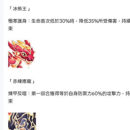
「冰熊王」
極寒護身：生命首次低於30%時，降低35%所受傷害，持
束
「赤練應龍」
煉甲反噬：第一回合獲得等於自身防禦力60%的攻擊力，
束