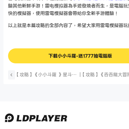
驗其他新鮮手游！雷电模拟器為手遊發燒者而生，是電腦玩
快的模擬器，使用雷電模擬器會帶給你全新手游體驗！
以上就是本篇攻略的全部內容了，希望大家用雷電模擬器玩
下載小小斗羅-送1777抽電腦版
【攻略】《小小斗羅 》星斗大
|
【攻略】《吞吞龍大冒
森林活動開啟條件|產出素材|規
福、封印系統詳解|祝福
則技巧