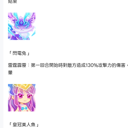
結束
「閃電兔」
雷霆霹靂：第一回合開始時對敵方造成130%攻擊力的傷害
暈
「皇冠美人魚」