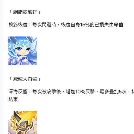
「胭脂軟筋蟒」
軟筋恢復：每次閃避時，恢復自身15%的已損失生命值
「魔魂大白鯊」
深海反響：每次被攻擊後，增加10%反擊，最多疊加5次，
結束