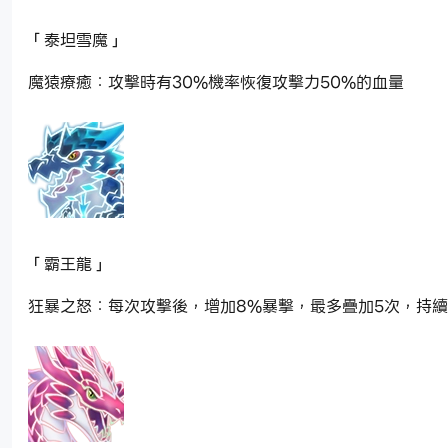
「泰坦雪魔」
魔猿療癒：攻擊時有30%機率恢復攻擊力50%的血量
「霸王龍」
狂暴之怒：每次攻擊後，增加8%暴擊，最多疊加5次，持