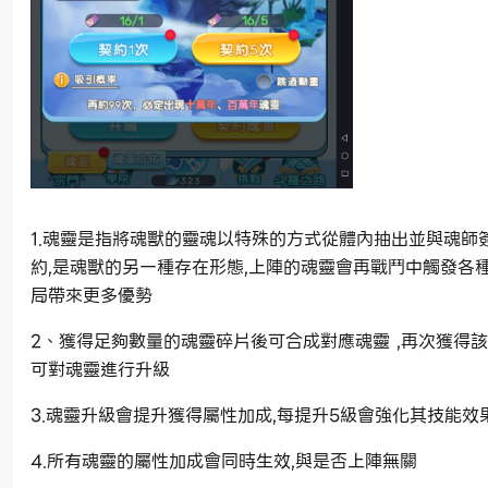
1.魂靈是指將魂獸的靈魂以特殊的方式從體內抽出並與魂師
約,是魂獸的另一種存在形態,上陣的魂靈會再戰鬥中觸發各種
局帶來更多優勢
2、獲得足夠數量的魂靈碎片後可合成對應魂靈 ,再次獲得
可對魂靈進行升級
3.魂靈升級會提升獲得屬性加成,每提升5級會強化其技能效
4.所有魂靈的屬性加成會同時生效,與是否上陣無關