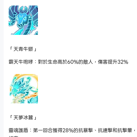
「天青牛蟒」
霸天牛咆哮：對於生命高於60%的敵人，傷害提升32%
「天夢冰蠶」
靈魂護盾：第一回合獲得28%的抗暴擊、抗連擊和抗擊暈