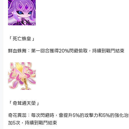
「死亡蛛皇」
鮮血蛛舞：第一回合獲得20%閃避偷取，持續到戰鬥結束
「奇茸通天榮」
奇花異蕊：每次閃避時，會提升5%的攻擊力和5%的強化
加5次，持續到戰鬥結束