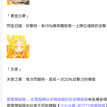
「黃金比蒙」
閃金召喚：反擊時，有15%機率觸發第一上陣位魂師的攻擊
「天使」
天使之翼：每次閃避時，造成一次20%攻擊力的傷害
雷電模擬器 - 在電腦暢玩手機遊戲的安卓模擬器
有各種各樣
雷電模擬器中玩家不但能體驗《
小小斗羅-送1777抽電腦版