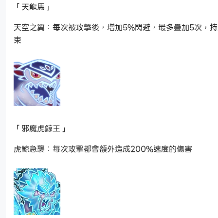
「天龍馬」
天空之翼：每次被攻擊後，增加5%閃避，最多疊加5次，
束
「邪魔虎鯨王」
虎鯨急襲：每次攻擊都會額外造成200%速度的傷害