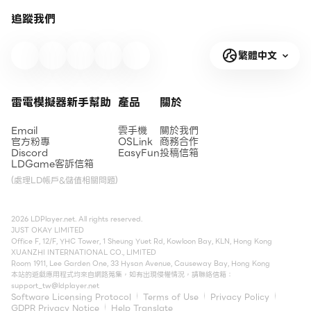
追蹤我們
繁體中文
雷電模擬器新手幫助
產品
關於
Email
雲手機
關於我們
官方粉專
OSLink
商務合作
Discord
EasyFun
投稿信箱
LDGame客訴信箱
(處理LD帳戶&儲值相關問題)
2026 LDPlayer.net. All rights reserved.
JUST OKAY LIMITED
Office F, 12/F, YHC Tower, 1 Sheung Yuet Rd, Kowloon Bay, KLN, Hong Kong
XUANZHI INTERNATIONAL CO., LIMITED
Room 1911, Lee Garden One, 33 Hysan Avenue, Causeway Bay, Hong Kong
本站的遊戲應用程式均來自網路蒐集，如有出現侵權情況，請聯絡信箱：
support_tw@ldplayer.net
Software Licensing Protocol
Terms of Use
Privacy Policy
GDPR Privacy Notice
Help Translate