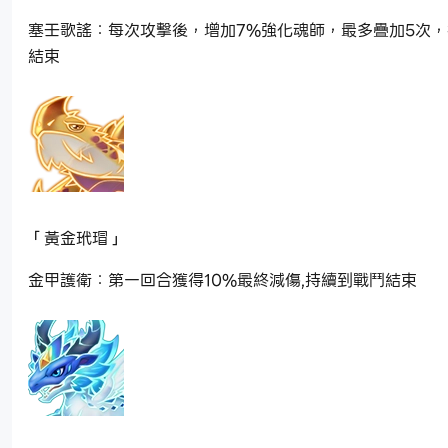
塞壬歌謠：每次攻擊後，增加7%強化魂師，最多疊加5次
結束
「黃金玳瑁」
金甲護衛：第一回合獲得10%最終減傷,持續到戰鬥結束