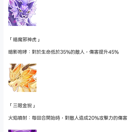
「暗魔邪神虎」
暗影咆哮：對於生命低於35%的敵人，傷害提升45%
「三眼金猊」
火焰噴射：每回合開始時，對敵人造成20%攻擊力的傷害