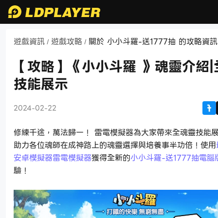
遊戲資訊
遊戲攻略
關於 小小斗羅-送1777抽 的攻略資訊
/
/
【攻略】《小小斗羅 》魂靈介紹|
技能展示
2024-02-22
修練千途，萬法歸一！ 雷電模擬器為大家帶來全魂靈技能
助力各位魂師在成神路上的魂靈選擇與培養事半功倍！使用
安卓模擬器雷電模擬器
獲得全新的
小小斗羅-送1777抽電腦
驗！