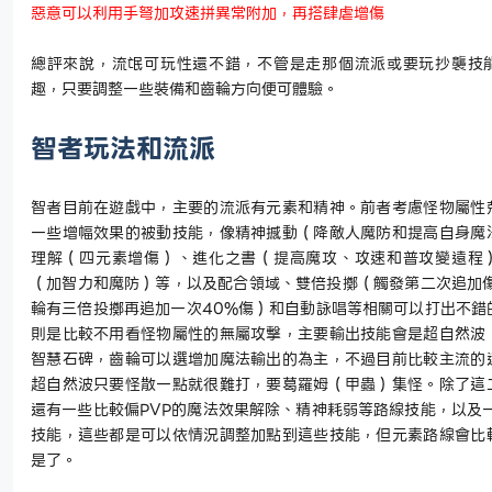
惡意可以利用手弩加攻速拼異常附加，再搭肆虐增傷
總評來說，流氓可玩性還不錯，不管是走那個流派或要玩抄襲技
趣，只要調整一些裝備和齒輪方向便可體驗。
智者玩法和流派
智者目前在遊戲中，主要的流派有元素和精神。前者考慮怪物屬性
一些增幅效果的被動技能，像精神撼動（降敵人魔防和提高自身魔
理解（四元素增傷）、進化之書（提高魔攻、攻速和普攻變遠程
（加智力和魔防）等，以及配合領域、雙倍投擲（觸發第二次追加
輪有三倍投擲再追加一次
40%
傷）和自動詠唱等相關可以打出不錯
則是比較不用看怪物屬性的無屬攻擊，主要輸出技能會是超自然波
智慧石碑，齒輪可以選增加魔法輸出的為主，不過目前比較主流的
超自然波只要怪散一點就很難打，要葛羅姆（甲蟲）集怪。除了這
還有一些比較偏
PVP
的魔法效果解除、精神耗弱等路線技能，以及
技能，這些都是可以依情況調整加點到這些技能，但元素路線會比
是了。