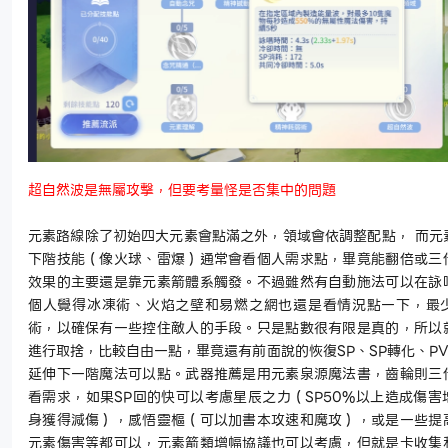
超自然波是無屬攻擊，但要考量怪是否集中的問題
元素路線除了初始四大元素會點滿之外，領域會依調整配點，
而元
下階技能（像火球、雷爆）通常會看個人需求點，畢竟能翻倍或三
效果的主要還是靠元素箭體系觸發。不過雖然有自動施法可以在詠
個人覺得冰凍術、火焰之壁和易燃之網也還是看情況點一下，最
術，以確保有一些控住敵人的手段。只是點數很有限是真的，所以
進行取捨，比較自由一點，畢竟還有前面說的恢復
SP
、
SP
轉化、
P
延伸下一階魔法可以點。武器推薦是用元素泉源魔法書，齒輪則三
看需求，如果
SP
回的快可以考慮星辰之力（
SP50%
以上造成傷害
身獲得減傷），感悟靈樞（可以加書本攻速和魔攻），或是一些提
元素傷害等都可以，元素箭類增幅協議也可以考慮，但就是卡收集