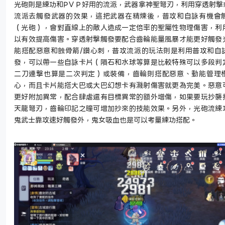
光砲則是練功和
P
ＶＰ好用的流派，武器拿神聖弩刃，利用穿透射擊
流派去觸發武器的效果，這把武器在精煉後，普攻和自詠有機會
（光砲），會對直線上的敵人造成一定倍率的聖屬性物理傷害，利
以有效提高傷害。穿透射擊觸發要配合齒輪能量風暴才能更好觸發
能搭配惡意
和蝕骨箭
/
鑽心刺
，
普攻流派的玩法則是利用普攻和自
發
，
可以帶一些自詠卡片
（
隕石和水球等算是比較特殊可以多段判
二刀連擊也算是二次判定
）
或裝備
，
齒輪則搭配惡意、動能管理
心，而且卡片能搭大巴或大巴幻想卡有濺射傷害就更為完美。惡意
更好附加異常，配合肆虐還有目標異常的額外增傷，如果要玩抄襲
天龍弩刃，齒輪印記之瞳可增加抄來的技能效果。另外，光砲流練
鬼武士靠攻速好觸發外，鬼女吸血也是可以考量練功搭配。