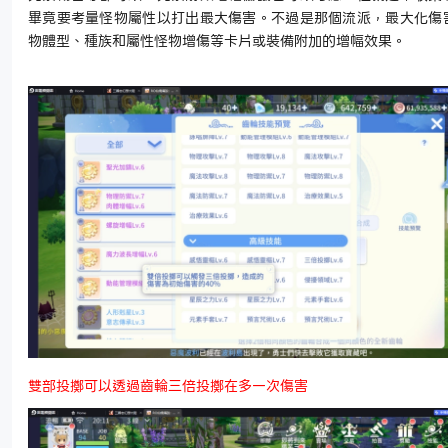
畢竟要考量怪物屬性以打出最大傷害。不過是那個流派，最大化傷
物體型、種族和屬性怪物增傷等卡片或裝備附加的增幅效果。
雙部投擲可以透過齒輪三倍投擲在多一次傷害