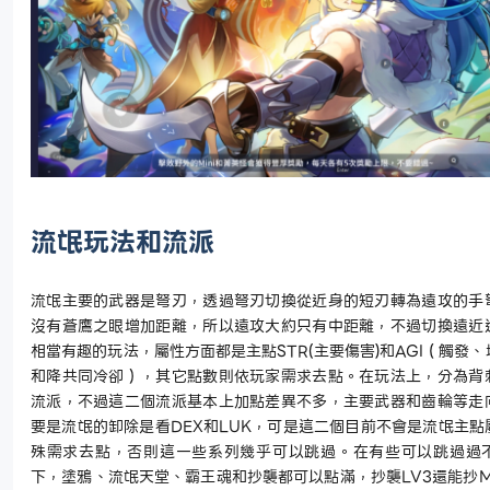
流氓玩法和流派
流氓主要的武器是弩刃，透過弩刃切換從近身的短刃轉為遠攻的手
沒有蒼鷹之眼增加距離，所以遠攻大約只有中距離，不過切換遠近
相當有趣的玩法，屬性方面都是主點
STR(
主要傷害
)
和
AGI
（觸發、
和降共同冷卻），其它點數則依玩家需求去點。在玩法上，分為背
流派，不過這二個流派基本上加點差異不多，主要武器和齒輪等走
要是流氓的卸除是看
DEX
和
LUK
，可是這二個目前不會是流氓主點
殊需求去點，否則這一些系列幾乎可以跳過。在有些可以跳過過
下，塗鴉、流氓天堂、霸王魂和抄襲都可以點滿，抄襲
LV3
還能抄