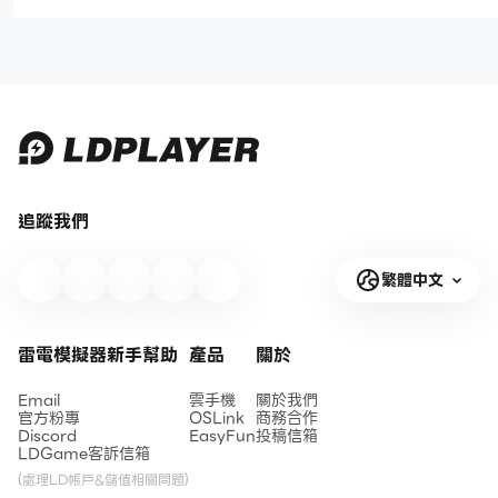
角色推薦|陣容推薦|遊戲機制詳
成為虛擬世界的地產大
解
追蹤我們
繁體中文
雷電模擬器新手幫助
產品
關於
Email
雲手機
關於我們
官方粉專
OSLink
商務合作
Discord
EasyFun
投稿信箱
LDGame客訴信箱
(處理LD帳戶&儲值相關問題)