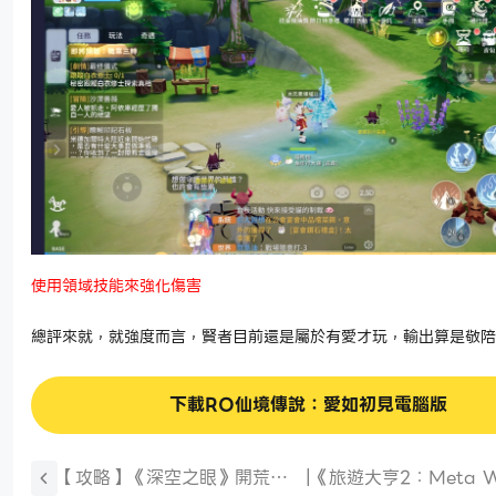
使用領域技能來強化傷害
總評來就，就強度而言，賢者目前還是屬於有愛才玩，輸出算是敬陪
下載RO仙境傳說：愛如初見電腦版
【攻略】《深空之眼》開荒期
|
《旅遊大亨2：Meta W