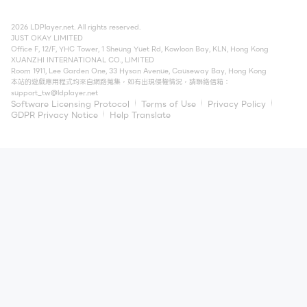
2026 LDPlayer.net. All rights reserved.
JUST OKAY LIMITED
Office F, 12/F, YHC Tower, 1 Sheung Yuet Rd, Kowloon Bay, KLN, Hong Kong
XUANZHI INTERNATIONAL CO., LIMITED
Room 1911, Lee Garden One, 33 Hysan Avenue, Causeway Bay, Hong Kong
本站的遊戲應用程式均來自網路蒐集，如有出現侵權情況，請聯絡信箱：
support_tw@ldplayer.net
Software Licensing Protocol
Terms of Use
Privacy Policy
GDPR Privacy Notice
Help Translate