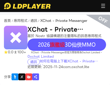
OFF
首頁
應用程式
通訊
XChat - Private Messenger
/
/
/
XChat - Private
Messenger
基於 Nostr 協議構建的注重隱私的訊息應用程式
recommend
0.0
100+
XChat - Private Messenger的官方開發商為0xchat Limited。
0xchat Limited
如何在電腦上下載XChat - Private
通訊
Messenger
近期更新: 2025-11-24
com.oxchat.lite
分享
: