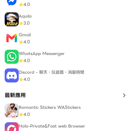
4.0
Aquila
3.0
Gmail
4.0
WhatsApp Messenger
4.0
Discord - 聊天、玩遊戲、消磨時間
4.0
最新應用
to 
Romantic Stickers WAStickers
4.0
Hola-Private&Fast web Browser