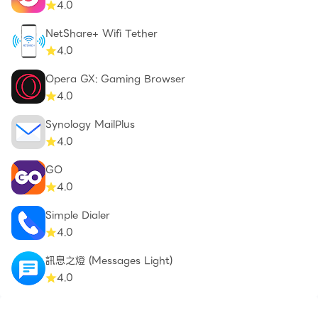
4.0
NetShare+ Wifi Tether
4.0
Opera GX: Gaming Browser
4.0
Synology MailPlus
4.0
GO
4.0
Simple Dialer
4.0
訊息之燈 (Messages Light)
4.0