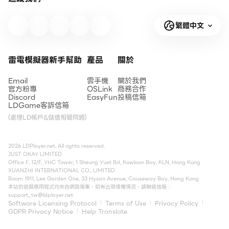
繁體中文
雷電模擬器新手幫助
產品
關於
Email
雲手機
關於我們
官方粉專
OSLink
商務合作
Discord
EasyFun
投稿信箱
LDGame客訴信箱
(處理LD帳戶&儲值相關問題)
2026 LDPlayer.net. All rights reserved.
JUST OKAY LIMITED
Office F, 12/F, YHC Tower, 1 Sheung Yuet Rd, Kowloon Bay, KLN, Hong Kong
XUANZHI INTERNATIONAL CO., LIMITED
Room 1911, Lee Garden One, 33 Hysan Avenue, Causeway Bay, Hong Kong
本站的遊戲應用程式均來自網路蒐集，如有出現侵權情況，請聯絡信箱：
support_tw@ldplayer.net
Software Licensing Protocol
Terms of Use
Privacy Policy
GDPR Privacy Notice
Help Translate