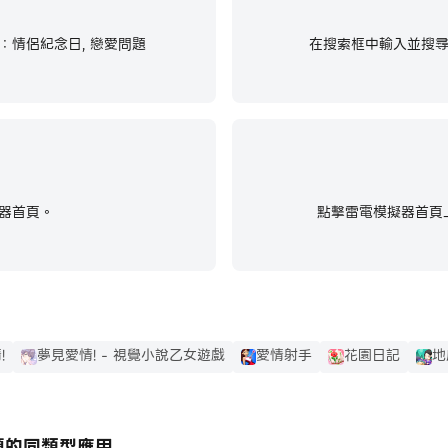
記：情侶紀念日, 戀愛問題
在搜索框中輸入並搜尋S
.tw
的意義。
器首頁。
點擊雷電模擬器首頁上
!
夢見愛情! - 視覺小說乙女遊戲
愛情射手
花園日記
地
問題的同類型應用