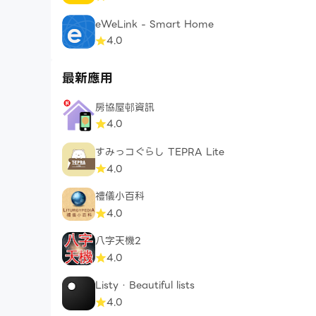
eWeLink - Smart Home
4.0
最新應用
房協屋邨資訊
4.0
すみっコぐらし TEPRA Lite
4.0
禮儀小百科
4.0
八字天機2
4.0
Listy · Beautiful lists
4.0