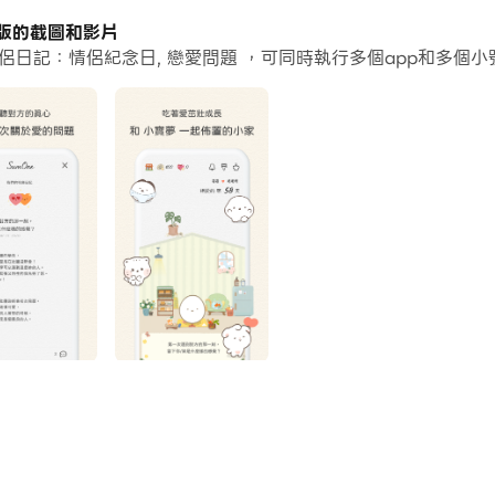
個應用程式和帳戶。
PC版的截圖和影片
 情侶日記：情侶紀念日, 戀愛問題 ，可同時執行多個app和多
常容易。
問題並在PC上運行。享受PC端的大螢幕和高畫質畫質吧!
記。
 SumOne 吧。
！