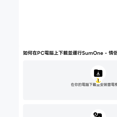
你們每天的聊天與互動，都會悄悄影響牠的模樣。
● 情侶小工具
把你們的紀念日放上手機桌面。
每次解鎖都能看見一起走過的日子，讓 SumOne
● 一年後，再回顧你們的愛
那些當初用心寫下的字句，會在一年後成為值得反
如何在PC電腦上下載並運行SumOne - 情
● 選擇性權限說明
- 通知：接收推播訊息
- 相機：拍攝照片
1
- 相片／相簿／檔案：上傳與儲存圖片
在你的電腦下載並安裝雷電
※ 未授權選擇性權限，仍可正常使用服務。
● 聯絡我們
- 客服詢問：sumonecs_tw@monymony.co
- 合作洽詢：contactus@monymony.co