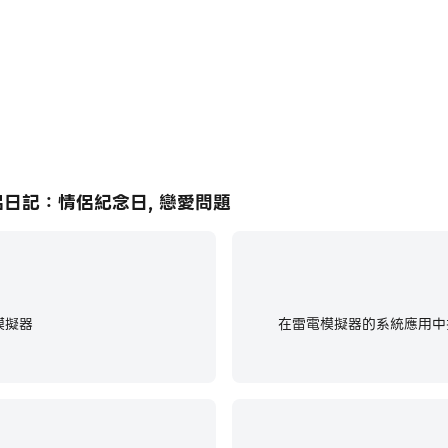
 的時間時刻陪著你們。
覆翻閱的暖心紀錄，讓你看見那時的自己，也看見一路走來的變
侶日記：情侶紀念日, 戀愛問題
模擬器
在雷電模擬器的系統應用中找