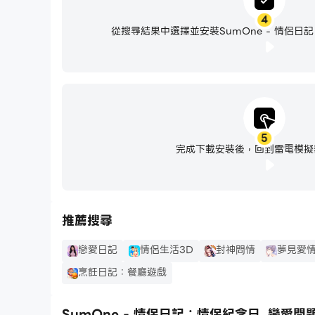
- 官方網站：https://www.sumone.co
4
從搜尋結果中選擇並安裝SumOne - 情侶日
- Instagram：https://instagram.com/sumone
因愛而相連的我們，SumOne。
SumOne 期望陪伴世界所有的人，專注於愛本身
5
完成下載安裝後，回到雷電模擬
推薦搜尋
戀愛日記
情侶生活3D
封神問情
夢見愛情
烹飪日記：餐廳遊戲
SumOne - 情侶日記：情侶紀念日, 戀愛