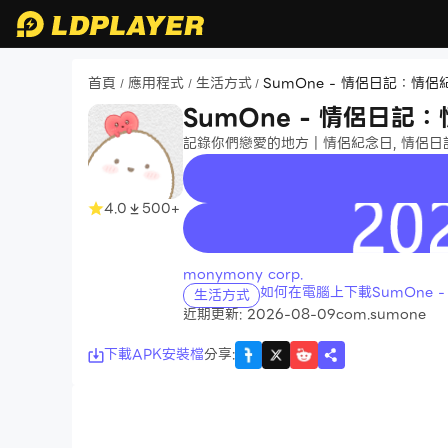
首頁
應用程式
生活方式
SumOne - 情侶日記：情侶
/
/
/
SumOne - 情侶日記
記錄你們戀愛的地方｜情侶紀念日, 情侶日記
4.0
500+
recommend
monymony corp.
如何在電腦上下載SumOne 
生活方式
近期更新: 2026-08-09
com.sumone
下載APK安裝檔
分享
: