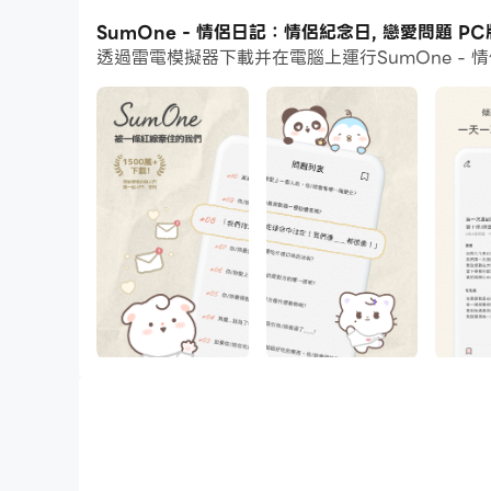
通過多開和同步功能，你甚至可以在PC上運行多
SumOne - 情侶日記：情侶紀念日, 戀愛問題 
透過雷電模擬器下載并在電腦上運行SumOne -
而文件互傳功能讓分享圖像、影片和文件也變得非
下載SumOne - 情侶日記：情侶紀念日, 戀愛
● 情侶的戀愛日記，SumOne
從紀念日到每天的提問，兩個人一起寫下的情侶日
SumOne 是和戀人一起寫下的戀愛紀錄 App。
那些想長久記得的瞬間，把你們的情侶紀念日一起留在
● 每天一題戀愛問題
留給彼此片刻停下來的時間。
每個回答，都是你們共同的紀錄。
● 一起養的小夥伴：小寶夢（EggMon）
陪著這位充滿好奇的小朋友一起生活與成長。
醒來的會是哪一隻小寶夢？那是專屬於你們的驚喜