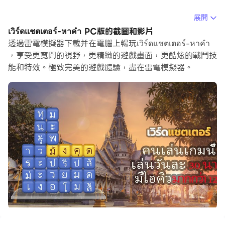
在電腦上運行เวิร์ดแชตเตอร์-หาคำ，您可以在大螢幕上清
展開
晰地瀏覽, 而用滑鼠和鍵盤操控應用程式比用觸摸屏鍵盤要
เวิร์ดแชตเตอร์-หาคำ PC版的截圖和影片
快得多，同時你將永遠不必擔心設備的電量問題。
透過雷電模擬器下載并在電腦上暢玩เวิร์ดแชตเตอร์-หาคำ
，享受更寬闊的視野，更精緻的遊戲畫面，更酷炫的戰鬥技
通過多開和同步功能，你甚至可以在PC上運行多個應用程
能和特效。極致完美的遊戲體驗，盡在雷電模擬器。
式和帳戶。
而文件互傳功能讓分享圖像、影片和文件也變得非常容易。
下載เวิร์ดแชตเตอร์-หาคำ並在PC上運行。享受PC端的大
螢幕和高畫質畫質吧!
Vocabulary is the basis of learning English. You
can use Word Chat. to memorize and practice
spelling Cherry blossoms in full bloom style game
theme will make you feel more immersed in virtual
reality. If you are tired of pink cherry skin You can
switch to another skin instead. which will surprise