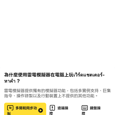
you more than ever
How to play:
- Swipe selected letters horizontally or vertically to
form words.
- If the selected letters can be combined into
sequential words That character will
automatically disappear. When the selected
expression disappears The block above will then
fall.
- Carefully observe the text on those blocks to
為什麼使用雷電模擬器在電腦上玩เวิร์ดแชตเตอร์-
form words. This will help you eliminate blocks to
หาคำ ?
pass levels faster.
雷電模擬器提供獨有的模擬器功能，包括多實例支持、巨集
指令、操作錄製以及行動裝置上不提供的其他功能。
This is a word guessing game that's harder than
you think, with over 2000 levels for you. Let's see
多開和同步功
遠端操
鍵盤操
how far you can reach the level.
能
控
控