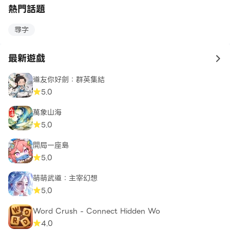
熱門話題
尋字
最新遊戲
to 
道友你好劍：群英集結
5.0
萬象山海
5.0
開局一座島
5.0
萌萌武道：主宰幻想
5.0
Word Crush - Connect Hidden Wo
4.0