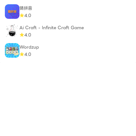
猜拼音
4.0
Ai Craft - Infinite Craft Game
4.0
Wordzup
4.0