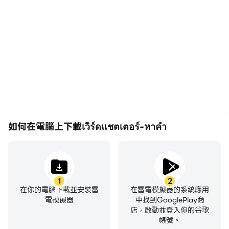
在高FPS的支援下，เวิร์ด
輕鬆記錄下在เวิร์ดแชต
แชตเตอร์-หาคำ遊戲的畫
เตอร์-หาคำ中的賽事表現
面更加流暢，動作更加連
和操作過程，有助於學習和
貫，增強了玩เวิร์ดแชต
改進駕駛技術，或者與其他
เตอร์-หาคำ的視覺體驗和
玩家分享自己的遊戲經歷和
沉浸感。
成就。
如何在電腦上下載เวิร์ดแชตเตอร์-หาคำ
1
2
在你的電腦下載並安裝雷
在雷電模擬器的系統應用
電模擬器
中找到GooglePlay商
店，啟動並登入你的谷歌
帳號。