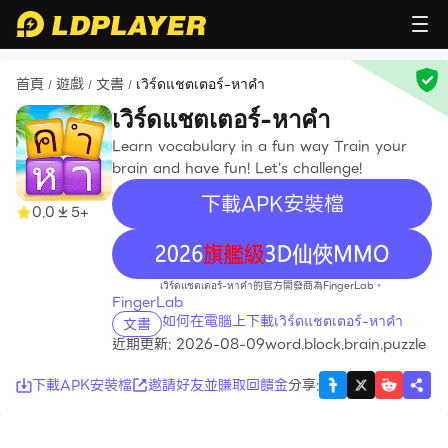
首頁
遊戲
文書
เวิร์ดแชตเตอร์-หาคำ
/
/
/
เวิร์ดแชตเตอร์-หาคำ
Learn vocabulary in a fun way Train your
brain and have fun! Let's challenge!
下載APK安裝檔
0.0
5+
recommend
เวิร์ดแชตเตอร์-หาคำ的官方開發商為FingerLab。
FingerLab
如何在電腦上下載เวิร์ดแชตเตอร์-หาคำ
文書
近期更新: 2026-08-09
word.block.brain.puzzle
下載APK安裝檔
邀請好友並賺取回饋金
分享
: