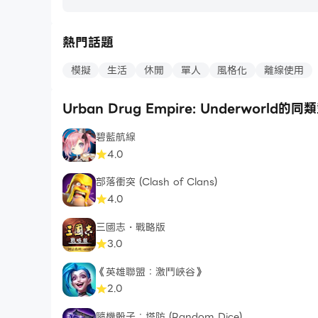
熱門話題
模擬
生活
休閒
單人
風格化
離線使用
Urban Drug Empire: Underworld的
碧藍航線
4.0
部落衝突 (Clash of Clans)
4.0
三國志・戰略版
3.0
《英雄聯盟：激鬥峽谷》
2.0
隨機骰子：塔防 (Random Dice)