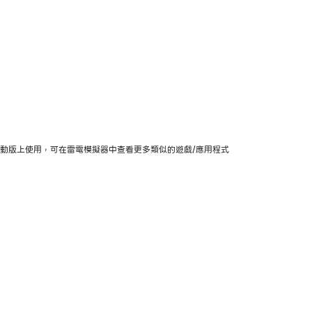
以及在PC/行動版上使用，可在雷電模擬器中查看更多類似的遊戲/應用程式