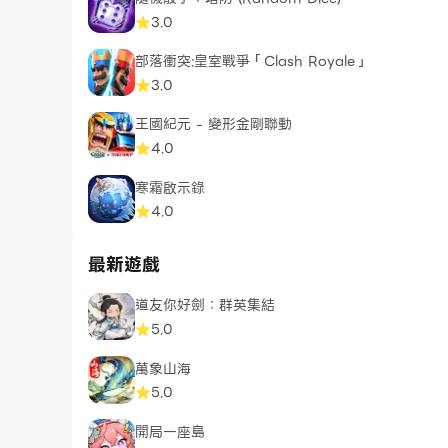
3.0
部落衝突:皇室戰爭「Clash Royale」
3.0
王國紀元 - 變形金剛聯動
4.0
寒霜啟示錄
4.0
最新遊戲
道友你好劍：群英集結
5.0
萬象山海
5.0
開局一座島