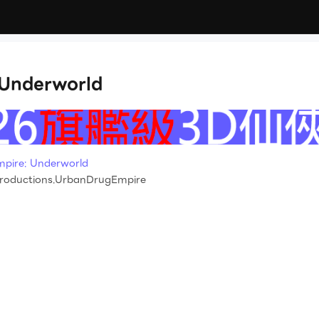
 Underworld
re: Underworld
roductions.UrbanDrugEmpire