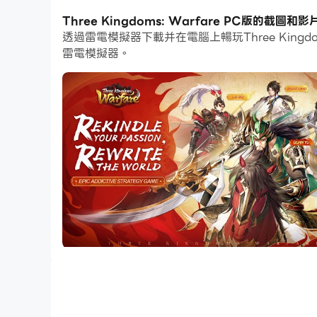
此外，如果你想要一鍵連擊或是遊戲要求重複技能
Three Kingdoms: Warfare PC版的截圖和影
透過雷電模擬器下載并在電腦上暢玩Three Kin
如果你想培養多個帳戶，多開和同步也可以幫到你。你可
雷電模擬器。
吧！
12月11日上午9點（GMT+7）正式上線！下載
>> 數以千計的玩家在沙盒地圖上開拓自己的領地
>> 當你解鎖了數百個隊長、數百個技能、數百個
>> 在由數以百萬計的瓷磚和網格組成的現實戰場
>> 在我們的生活越來越碎片化的世界中，您將如