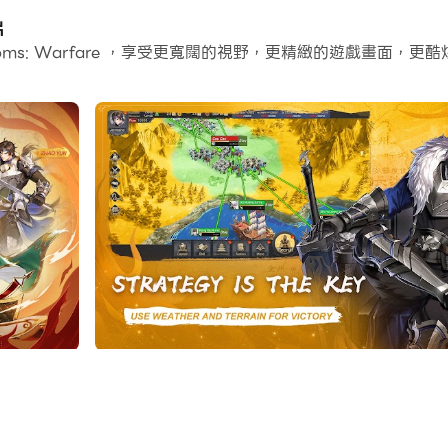
移動，巨集指令功能非常有用。一鍵式操作執行可以讓你快速完
片
gdoms: Warfare ，享受更寬闊的視野，更精緻的遊戲畫面
以玩主帳戶的同時執行替代帳戶進行成長和升級。現在就開始在電腦上下
獲得五星元帥貂蟬和海量素材，助你快速成長！
。捕獲、聯合和戰鬥。你將如何改寫三國歷史？
職業後，你將如何打造最偉大的陣容和陣容？
上，您將如何團結盟友，結交戰友，結交一生的朋友。
何在緊張的日程中獲得最滿意的遊戲體驗？