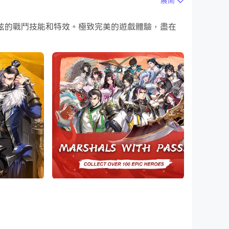
展開
成殺戮！
，更酷炫的戰鬥技能和特效。極致完美的遊戲體驗，盡在
載和玩Three Kingdoms: Warfare