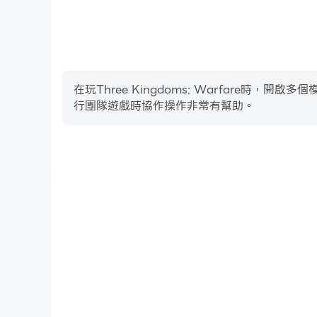
在玩Three Kingdoms: Warfar
行團隊遊戲時協作操作非常有幫助。
影片錄製
輕鬆記錄下在Three Kingdoms: Warfare中
進駕駛技術，或者與其他玩家分享自己的