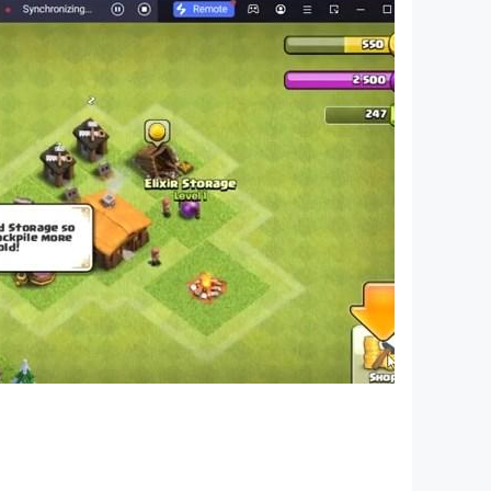
供眾多獎勵和遊戲內好東西，從船長和技能到黃金和
！