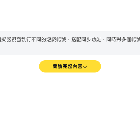
e時，開啟多個模擬器視窗執行不同的遊戲帳號，搭配同步功能，同時對
閱讀完整內容
的賽事表現和操作過程，有助於學習和改
在Three Kingdoms: 
遊戲經歷和成就。
能、進行戰鬥等，而鍵