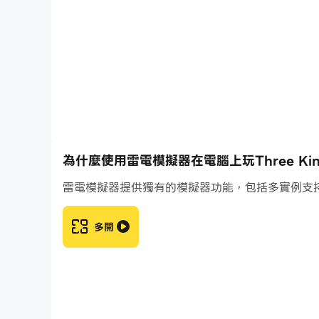
你要找的都在這裡！
【重新構想的逼真大型戰場】
三個王國：戰爭現實地重新構想了古代的戰場。可
秘的內陸地區。赤壁與中原展開史詩般的戰鬥。三
為什麼使用雷電模擬器在電腦上玩Three Kingd
雷電模擬器提供獨有的模擬器功能，包括多實例支
多開
【快節奏的月季傳奇】
玩家將以平民的身份從零開始，一步步發展自己的
佔領關鍵地點、擴張領土、獲得權力，最終征服世
登上王位！這個機制也讓衛冕冠軍玩家感到有趣和