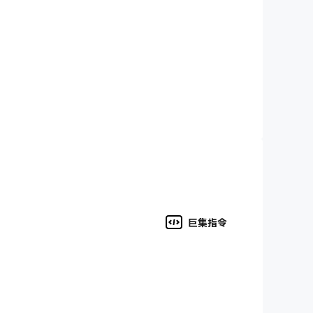
這樣的都城到偏遠的小郡。從東到西，探索公海和神
巨集指令
別的資源板塊來收集資源、分配資源、建造建築物、
：戰爭提供快節奏的每月賽季，讓每個玩家都有機會