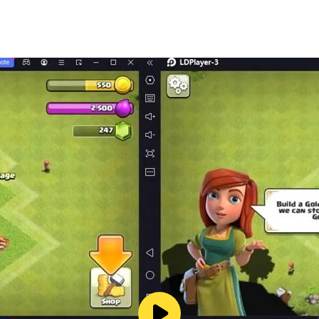
幫助您脫穎而出。在《三國：戰爭》中，數以百計的獨特船長等
、衝鋒救援、神秘逃生技術和單人軍隊。打造完美且不可阻擋的
在寡不敵眾的情況下也能戰胜對手！
員的聯盟。與志同道合的朋友或同志並肩作戰，最終佔領帝都並
，在史詩般的、超大規模的軍團戰役中對抗成群的敵人！