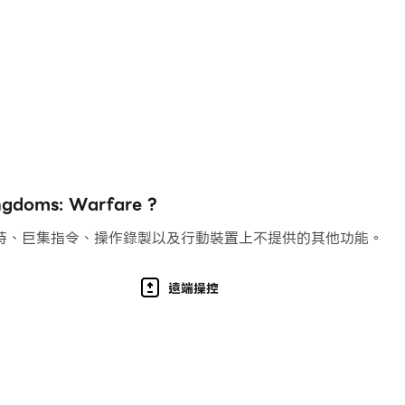
擴展到數百萬個圖塊和網格的沙盒地圖正等著您去征服。從洛陽
國世界的所有樂趣等你來發現！
oms: Warfare ?
持、巨集指令、操作錄製以及行動裝置上不提供的其他功能。
遠端操控
實力。在每個持續一個月的季節裡，玩家必須攻擊不同類型和級
界成為皇帝！如果您未能實現統治世界，請不要擔心。三個王國
緊張！