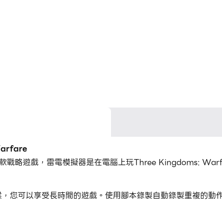
rfare
i開發的一款戰略遊戲，雷電模擬器是在電腦上玩Three Kingdoms:
rfare的時候，您可以享受長時間的遊戲。使用腳本錄製自動錄製重