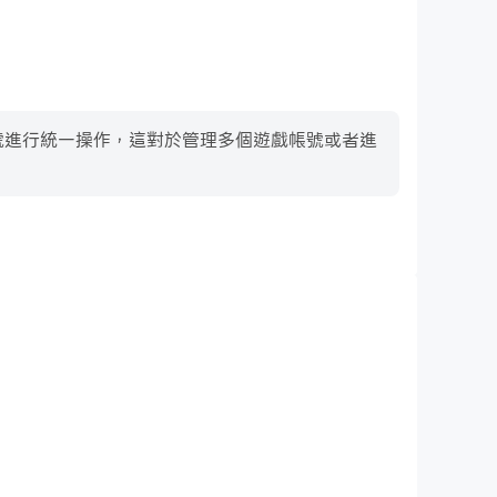
多個帳號進行統一操作，這對於管理多個遊戲帳號或者進
鍵盤和滑鼠
Warfare中，玩家需要頻繁地進行操作，例如移動角色、選擇技
盤和滑鼠能夠提供更方便、更快速的操作響應。