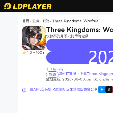
首頁
遊戲
戰略
Three Kingdoms: Warfare
/
/
/
Three Kingdoms: Wa
快節奏的月季史詩策略遊戲
4.0
100+
recommend
TTHmobi
如何在電腦上下載Three Kingdoms
戰略
近期更新: 2026-08-08
com.tkc.an.funi
下載APK安裝檔
邀請好友並賺取回饋金
分享
: