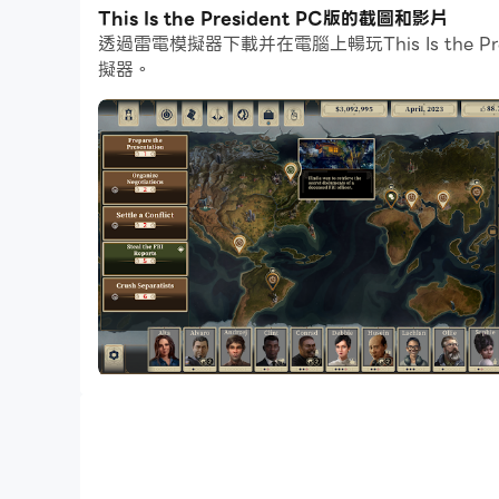
此外，如果你想要一鍵連擊或是遊戲要求重複技能
This Is the President PC版的截圖和影片
透過雷電模擬器下載并在電腦上暢玩This Is th
如果你想培養多個帳戶，多開和同步也可以幫到你。你可
擬器。
🦅 像真正的黑手黨老大一樣統治美國。
This Is the President 是一款劇情
爭取終身豁免權。但這條路充滿陷阱，你需要清理
🗽 政治驚悚與諷刺的結合
透過限制電子遊戲的價格來輕鬆得分，或是玩大一
翻的俄羅斯總統、把倉鼠送上太空，或是幫助連環
🕴️ 管理你的影子內閣
暴徒、駭客、記者和律師……你需要各種人才。當
的慈善基金給出的一大筆獎金所不能解決的。
📜 改變憲法