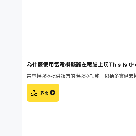
美國人可以隨心所欲地相信他們那可愛的「三權分
你與權力分開。
主要特色：
📈 不擇手段的統治： 管理你的支持率、現金和
🏛️ 指揮橢圓形辦公室： 發表聲明、起草行政命
🕵️ 部署專家： 派遣由刺客、駭客和說客組成
🌎 全球的恐懼與尊重： 利用一個在世界範圍內備
📖 互動敘事： 體驗引人入勝、充滿分歧的劇情
為什麼使用雷電模擬器在電腦上玩This Is the P
雷電模擬器提供獨有的模擬器功能，包括多實例支
支援語言：EN/RU
多開
© HandyGames 2026