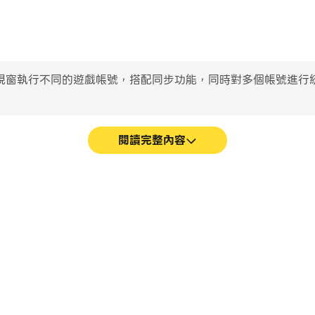
，開啟多個模擬器視窗執行不同的遊戲帳號，搭配同步功能，同時對多個帳
閱讀完整內容
表現和操作過程，有助於學習和改進駕駛
在This Is the Pres
戲經歷和成就。
行戰鬥等，而鍵盤