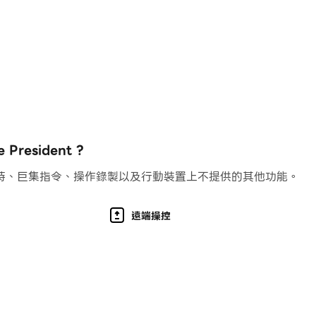
立」，但沒有人能抵擋你的手段。透過勸說、勒索、賄賂和威逼
團隊，做法與以往任何一位美國總統都不同。不惜一切代價保持優
令、處理日常危機，發推特的技巧比歷任總統都要好。
的團隊去執行危險任務，這些任務可以透過合法……或非法的手段解
受敬畏的影子內閣來統治國家。
。你會按照自己的條件結束任期，還是只是一場更大遊戲中的棋子
resident ?
持、巨集指令、操作錄製以及行動裝置上不提供的其他功能。
遠端操控