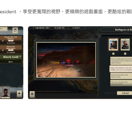
移動，巨集指令功能非常有用。一鍵式操作執行可以讓你快速完
e President ，享受更寬闊的視野，更精緻的遊戲畫面，更
以玩主帳戶的同時執行替代帳戶進行成長和升級。現在就開始在電腦上下載
導向的經營管理遊戲。既然你已經買下……等等，是「贏得」了 2020 年
每天的爛攤子。有些人甚至會把這些煩心事稱為「總統職務」。
點，直接管制整個網路。在這個政治驚悚與諷刺交織的遊戲中，
殺手越獄！
員工不喜歡你的決定時，提醒他們是誰在掩蓋他們的骯髒小秘密