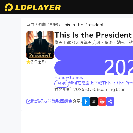
首頁
遊戲
戰略
This Is the President
/
/
/
This Is the President
像黑手黨老大般統治美國。賄賂、勒索，
2.0
5+
recommend
HandyGames
如何在電腦上下載This Is the Pres
戰略
近期更新: 2026-07-08
com.hg.titpr
邀請好友並賺取回饋金
分享
: