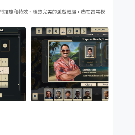
成殺戮！
酷炫的戰鬥技能和特效。極致完美的遊戲體驗，盡在雷電模
和玩This Is the President吧！
的選舉，你的終極目標就是批准第 28 條修正案，為自己
你的行動將無可避免地演變成荒謬的局面。拯救被推
，例如賭博、酗酒和家暴。沒有什麼道德困境是我們