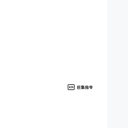
，讓政治體系賦予你終身豁免權。沒有任何事物能將
勢。
決。
？
巨集指令