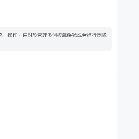
號進行統一操作，這對於管理多個遊戲帳號或者進行團隊
鍵盤和滑鼠
ident中，玩家需要頻繁地進行操作，例如移動角色、選擇技能、進
和滑鼠能夠提供更方便、更快速的操作響應。