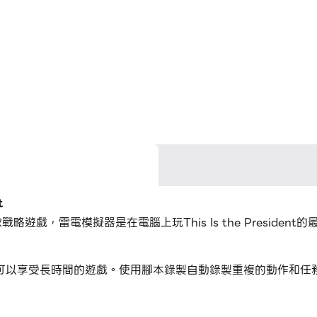
t
開發的一款戰略遊戲，雷電模擬器是在電腦上玩This Is the Preside
ent的時候，您可以享受長時間的遊戲。使用腳本錄製自動錄製重複的動