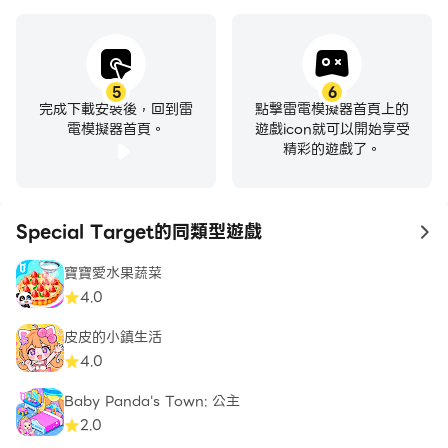
5
6
完成下載安裝後，回到雷
點擊雷電模擬器首頁上的
電模擬器首頁。
遊戲icon就可以開始享受
精彩的遊戲了。
Special Target的同類型遊戲
to
寶寶愛水果蔬菜
4.0
皮皮的小鎮生活
4.0
Baby Panda's Town: 公主
2.0