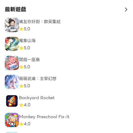
最新遊戲
to 
道友你好劍：群英集結
5.0
萬象山海
5.0
開局一座島
5.0
萌萌武道：主宰幻想
5.0
Backyard Rocket
4.0
Monkey Preschool Fix-It
4.0