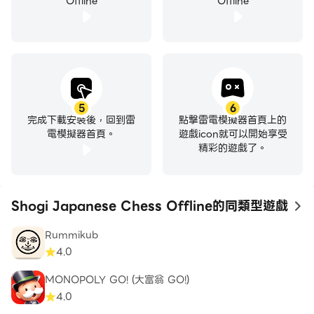
Offline
Offline
5
6
完成下載安裝後，回到雷
點擊雷電模擬器首頁上的
電模擬器首頁。
遊戲icon就可以開始享受
精彩的遊戲了。
Shogi Japanese Chess Offline的同類型遊戲
to
Rummikub
4.0
MONOPOLY GO! (大富翁 GO!)
4.0