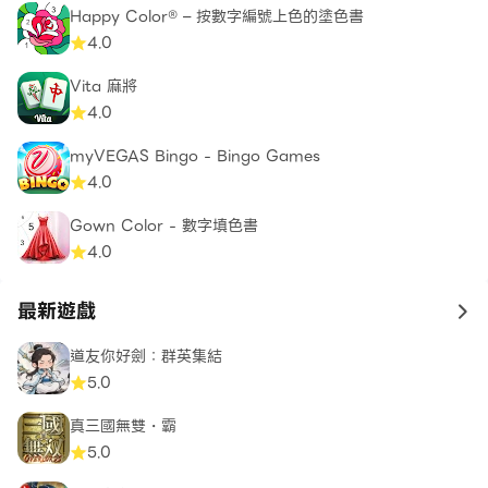
Happy Color® – 按數字編號上色的塗色書
4.0
Vita 麻將
4.0
myVEGAS Bingo - Bingo Games
4.0
Gown Color - 數字填色書
4.0
最新遊戲
to 
道友你好劍：群英集結
5.0
真三國無雙・霸
5.0