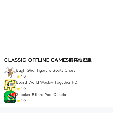
CLASSIC OFFLINE GAMES的其他遊戲
Bagh Ghal Tigers & Goats Chess
4.0
Board World Weplay Together HD
4.0
Snooker Billiard Pool Classic
4.0