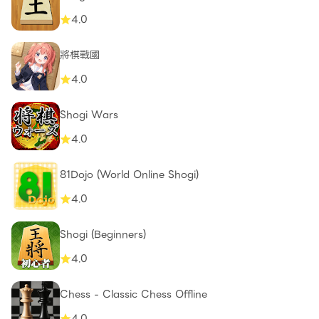
4.0
將棋戰國
4.0
Shogi Wars
4.0
81Dojo (World Online Shogi)
4.0
Shogi (Beginners)
4.0
Chess - Classic Chess Offline
4.0