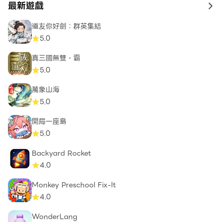
最新遊戲
to 
道友你好劍：群英集結
5.0
真三國無雙・霸
5.0
萬象山海
5.0
開局一座島
5.0
Backyard Rocket
4.0
Monkey Preschool Fix-It
4.0
WonderLang