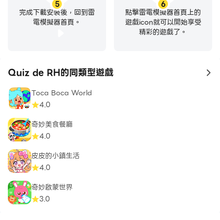
5
6
完成下載安裝後，回到雷
點擊雷電模擬器首頁上的
電模擬器首頁。
遊戲icon就可以開始享受
精彩的遊戲了。
Quiz de RH的同類型遊戲
to
Toca Boca World
4.0
奇妙美食餐廳
4.0
皮皮的小鎮生活
4.0
奇妙啟蒙世界
3.0