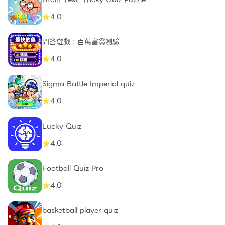
4.0
問答遊戲：百萬富翁測驗
4.0
Sigma Battle Imperial quiz
4.0
Lucky Quiz
4.0
Football Quiz Pro
4.0
basketball player quiz