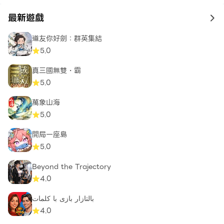
最新遊戲
to 
道友你好劍：群英集結
5.0
真三國無雙・霸
5.0
萬象山海
5.0
開局一座島
5.0
Beyond the Trajectory
4.0
بالتازار بازی با کلمات
4.0