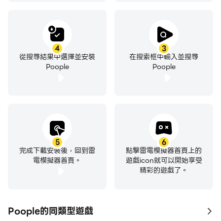
4
3
從搜尋結果中選擇並安裝
在搜索框中輸入並搜尋
Poople
Poople
5
6
完成下載安裝後，回到雷
點擊雷電模擬器首頁上的
電模擬器首頁。
遊戲icon就可以開始享受
精彩的遊戲了。
Poople的同類型遊戲
to