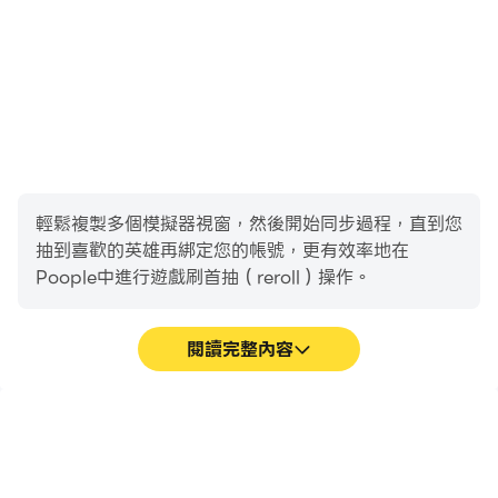
輕鬆複製多個模擬器視窗，然後開始同步過程，直到您
抽到喜歡的英雄再綁定您的帳號，更有效率地在
Poople中進行遊戲刷首抽（reroll）操作。
閱讀完整內容
高幀率
影片錄製
在高FPS的支援下，
輕鬆記錄下在Poople中的
Poople遊戲的畫面更加流
賽事表現和操作過程，有助