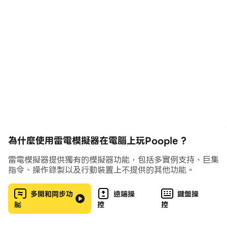
find the shortest path?
為什麼使用雷電模擬器在電腦上玩Poople ?
雷電模擬器提供獨有的模擬器功能，包括多實例支持、巨集
指令、操作錄製以及行動裝置上不提供的其他功能。
多開和同步功
遠端操
鍵盤操
能
控
控