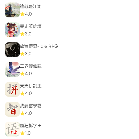
這就是江湖
4.0
暴走英雄壇
3.0
放置傳奇-Idle RPG
3.0
三界修仙誌
4.0
天天拼詞王
4.0
我要當學霸
4.0
瘋狂拆字王
1.0