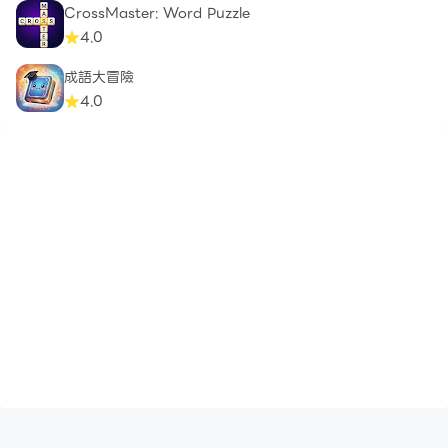
CrossMaster: Word Puzzle
4.0
成語大冒險
4.0