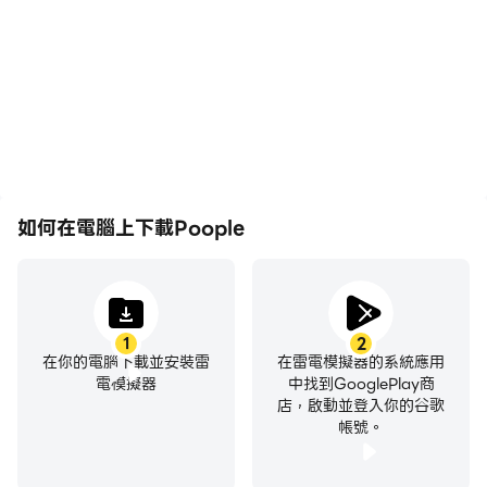
暢，動作更加連貫，增強了
於學習和改進駕駛技術，或
玩Poople的視覺體驗和沉
者與其他玩家分享自己的遊
浸感。
戲經歷和成就。
如何在電腦上下載Poople
1
2
在你的電腦下載並安裝雷
在雷電模擬器的系統應用
電模擬器
中找到GooglePlay商
店，啟動並登入你的谷歌
帳號。