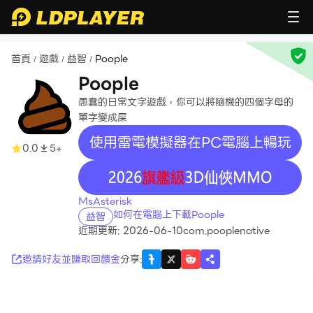
首頁
遊戲
益智
Poople
/
/
/
Poople
愚蠢的日常文字遊戲，你可以將隨機的四個字母的
單字變成屎
使用雷電模擬器在PC電腦上暢玩
0.0
5+
recommend
MsAsterisk
如何在電腦上下載Poople
益智
近期更新: 2026-06-10
com.pooplenative
邀請好友並賺取回饋金
分享
: