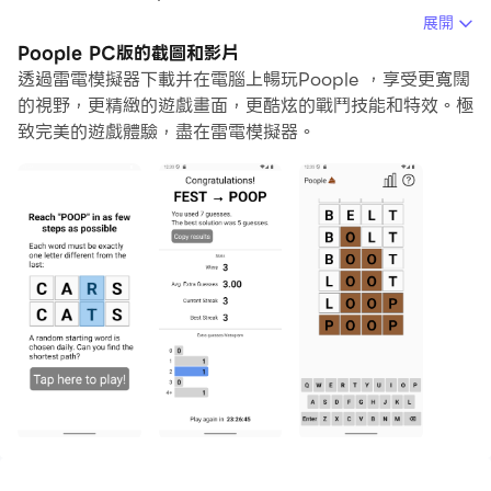
用滑鼠和鍵盤操控應用程式比用觸摸屏鍵盤要快得多，同時
展開
你將永遠不必擔心設備的電量問題。
Poople PC版的截圖和影片
透過雷電模擬器下載并在電腦上暢玩Poople ，享受更寬闊
通過多開和同步功能，你甚至可以在PC上運行多個應用程
的視野，更精緻的遊戲畫面，更酷炫的戰鬥技能和特效。極
式和帳戶。
致完美的遊戲體驗，盡在雷電模擬器。
而文件互傳功能讓分享圖像、影片和文件也變得非常容易。
下載Poople並在PC上運行。享受PC端的大螢幕和高畫質
畫質吧!
Get to "POOP" in as few steps as possible!
Each word must be exactly one letter different
from the last:
The words "barn" and "born", highlighting the one
letter where they differ
A random starting word is chosen daily. Can you