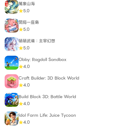
萬象山海
5.0
開局一座島
5.0
萌萌武道：主宰幻想
5.0
Obby: Ragdoll Sandbox
4.0
Craft Builder: 3D Block World
4.0
Build Block 3D: Battle World
4.0
Idol Farm Life: Juice Tycoon
4.0