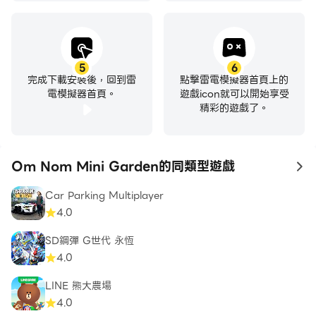
5
6
完成下載安裝後，回到雷
點擊雷電模擬器首頁上的
電模擬器首頁。
遊戲icon就可以開始享受
精彩的遊戲了。
Om Nom Mini Garden的同類型遊戲
to
Car Parking Multiplayer
4.0
SD鋼彈 G世代 永恆
4.0
LINE 熊大農場
4.0