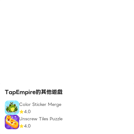
TapEmpire的其他遊戲
Color Sticker Merge
4.0
Unscrew Tiles Puzzle
4.0