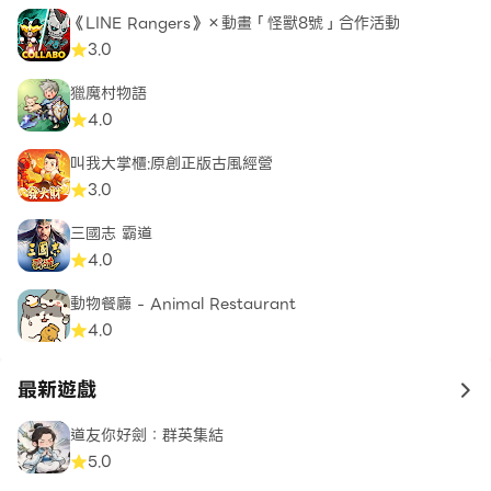
《LINE Rangers》×動畫「怪獸8號」合作活動
3.0
獵魔村物語
4.0
叫我大掌櫃:原創正版古風經營
3.0
三國志 霸道
4.0
動物餐廳 - Animal Restaurant
4.0
最新遊戲
to 
道友你好劍：群英集結
5.0