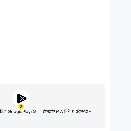
車時免受騷擾電話打擾，確保在競賽過程中保持專注，並有更
好的遊戲體驗和比賽表現。
2
到GooglePlay商店，啟動並登入你的谷歌帳號。