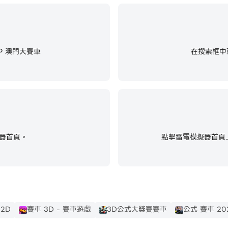
P 澳門大賽車
在搜索框中輸
器首頁。
點擊雷電模擬器首頁上
 2D
賽車 3D - 賽車遊戲
3D公式大獎賽賽車
公式 賽車 20