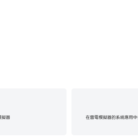
和操作過程，有助於學習和改進駕駛
在玩Macau GP 澳門大賽
戲經歷和成就。
模擬器
在雷電模擬器的系統應用中找