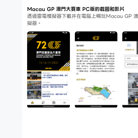
在高幀率的支援下，遊戲中多樣的賽道設計、豐富
Macau GP 澳門大賽車 PC版的截圖和影片
透過雷電模擬器下載并在電腦上暢玩Macau G
同時，錄製影片功能能讓你輕鬆記錄下一切精彩有趣
擬器。
車吧！
澳門格蘭披治大賽車是一年一度的車壇盛事，精彩
洋跑道。坐在觀眾席欣賞澳門格蘭披治大賽車各項