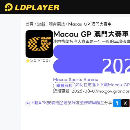
首頁
遊戲
體育競技
Macau GP 澳門大賽車
/
/
/
Macau GP 澳門大賽車
澳門格蘭披治大賽車是一年一度的車壇盛
5.0
100+
recommend
Macao Sports Bureau
如何在電腦上下載Macau G
體育競技
近期更新: 2026-08-07
mo.gov.grandpr
下載APK安裝檔
邀請好友並賺取回饋金
分享
: