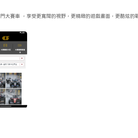
的地形和環境變化也會變得更加真實細膩。
P 澳門大賽車 ，享受更寬闊的視野，更精緻的遊戲畫面，更酷炫
的比賽和遊戲內容，用來與朋友分享或製作影片都非常方便。現在
賽事加上豐富活動，每年十一月全城瀰漫著熱鬧嘉年華氣氛。賽
精彩賽事，定必讓你印象難忘，若你也想感受一下賽車的樂趣，