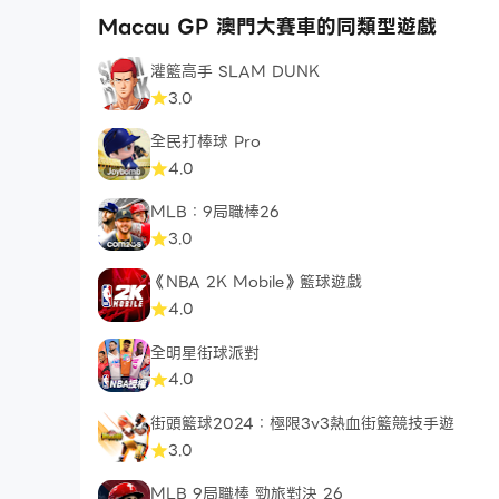
Macau GP 澳門大賽車的同類型遊戲
灌籃高手 SLAM DUNK
3.0
全民打棒球 Pro
4.0
MLB：9局職棒26
3.0
《NBA 2K Mobile》籃球遊戲
4.0
全明星街球派對
4.0
街頭籃球2024：極限3v3熱血街籃競技手遊
3.0
MLB 9局職棒 勁旅對決 26