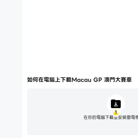
輕鬆記錄下在Macau GP 澳門大賽車中的賽事表現
技術，或者與其他玩家分享自己的遊
如何在電腦上下載Macau GP 澳門大賽車
1
在你的電腦下載並安裝雷電