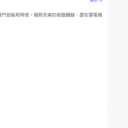
展開
的戰鬥技能和特效。極致完美的遊戲體驗，盡在雷電模
就開始在電腦上下載和玩Macau GP 澳門大賽
車界明星薈萃，新秀老將共聚賽場，挑戰傳奇的東望
澳門格蘭披治大賽車將會是最佳之選。