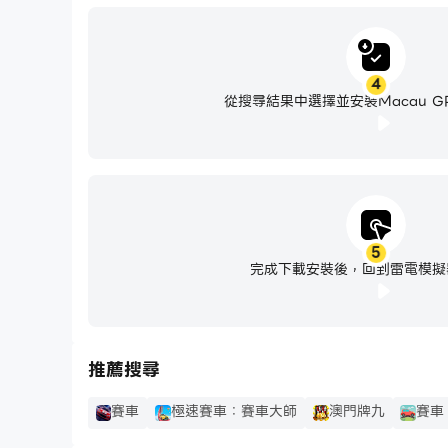
4
從搜尋結果中選擇並安裝Macau G
5
完成下載安裝後，回到雷電模擬
推薦搜尋
賽車
極速賽車：賽車大師
澳門牌九
賽車