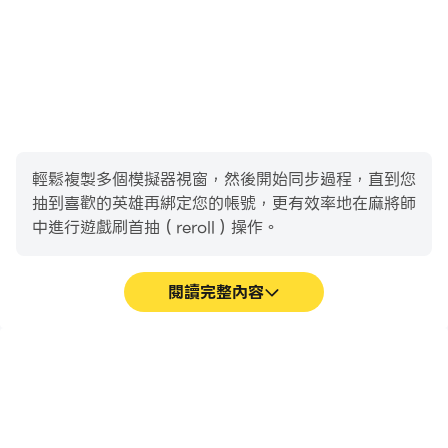
輕鬆複製多個模擬器視窗，然後開始同步過程，直到您
抽到喜歡的英雄再綁定您的帳號，更有效率地在麻將師
中進行遊戲刷首抽（reroll）操作。
閱讀完整內容
高幀率
影片錄製
在高FPS的支援下，麻將師
輕鬆記錄下在麻將師中的賽
遊戲的畫面更加流暢，動作
事表現和操作過程，有助於
更加連貫，增強了玩麻將師
學習和改進駕駛技術，或者