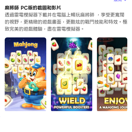
將永遠不必擔心設備的電量問題。
麻將師 PC版的截圖和影片
透過雷電模擬器下載并在電腦上暢玩麻將師 ，享受更寬闊
通過多開和同步功能，你甚至可以在PC上運行多個應用程
的視野，更精緻的遊戲畫面，更酷炫的戰鬥技能和特效。極
式和帳戶。
致完美的遊戲體驗，盡在雷電模擬器。
而文件互傳功能讓分享圖像、影片和文件也變得非常容易。
下載麻將師並在PC上運行。享受PC端的大螢幕和高畫質畫
質吧!
麻將大師是經典的瓷磚配對遊戲現在更新為您的手機與大量
的自由自然主題，顏色，新的外觀和感覺，超過960謎題！
麻將師有不同的瓷磚，你可以選擇。你唯一的目標是揭開所
有的瓷磚和匹配所有的。
享受華麗的圖形和放鬆的聲音與多個視覺主題可供選擇。完
成拼圖，完美的麻將初學者和專家一樣。有了一個特殊的新