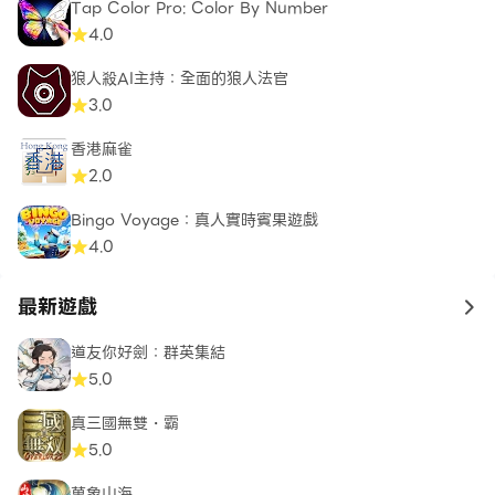
Tap Color Pro: Color By Number
4.0
狼人殺AI主持：全面的狼人法官
3.0
香港麻雀
2.0
Bingo Voyage：真人實時賓果遊戲
4.0
最新遊戲
to 
道友你好劍：群英集結
5.0
真三國無雙・霸
5.0
萬象山海