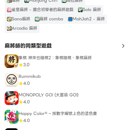
麻將
Mahjong Chri
高拉麻將
雀皇麻將 - 適合初學者的麻將遊戲
Solo 麻將
Sana麻將
麻將 combo
MahJah2 - 麻將
Arcadia 麻將
麻將師的同類型遊戲
to
象棋 神來也暗棋2：象棋暗棋、象棋麻將
3.0
Rummikub
4.0
MONOPOLY GO! (大富翁 GO!)
4.0
Happy Color® – 按數字編號上色的塗色書
4.0