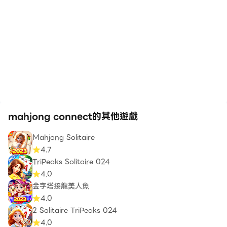
mahjong connect的其他遊戲
Mahjong Solitaire
4.7
TriPeaks Solitaire 024
4.0
金字塔接龍美人魚
4.0
2 Solitaire TriPeaks 024
4.0