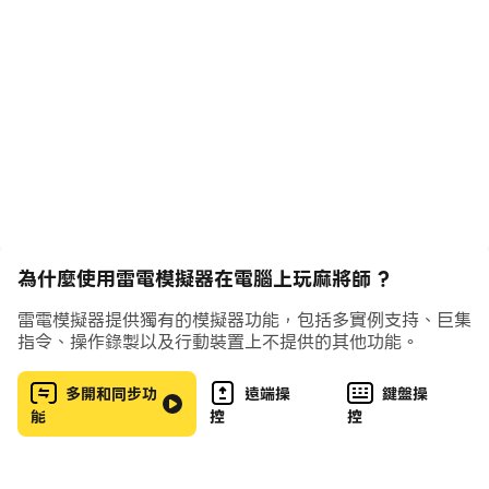
的撤消系統，你可以回溯到任何地方的遊戲，以修復錯誤或
採取不同的方法！
這個遊戲是精美呈現，非常具有挑戰性，只是完全愉快的
玩。它讓你遠離日常生活，給你一個愉快的假期。這個麻將
游戲是你的大腦的最好的運動和一個好的方式通過時間。
特徵：
許多不同的主題和麻將瓦片。
為什麼使用雷電模擬器在電腦上玩麻將師 ?
放大和縮小使圖塊更容易看到。
容易玩，有時得到某種類型的瓷磚在時間上匹配，有時候時
雷電模擬器提供獨有的模擬器功能，包括多實例支持、巨集
間沒有關係
指令、操作錄製以及行動裝置上不提供的其他功能。
多開和同步功
遠端操
鍵盤操
能
控
控