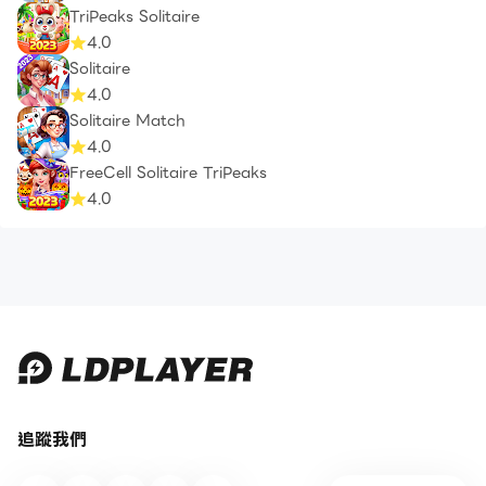
TriPeaks Solitaire
4.0
Solitaire
4.0
Solitaire Match
4.0
FreeCell Solitaire TriPeaks
4.0
追蹤我們