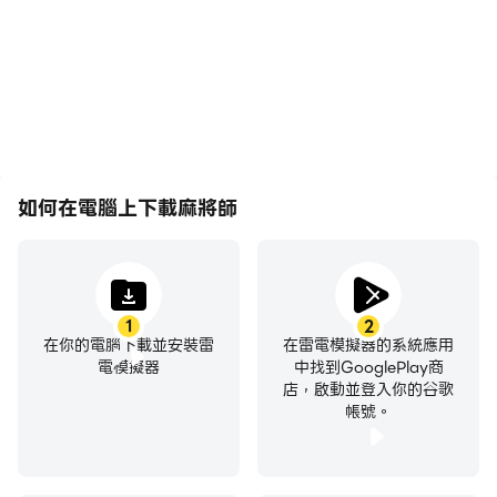
的視覺體驗和沉浸感。
與其他玩家分享自己的遊戲
經歷和成就。
如何在電腦上下載麻將師
1
2
在你的電腦下載並安裝雷
在雷電模擬器的系統應用
電模擬器
中找到GooglePlay商
店，啟動並登入你的谷歌
帳號。