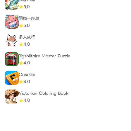
5.0
開局一座島
5.0
多人成行
4.0
Jigsolitaire Master Puzzle
4.0
Cosi Go
4.0
Victorian Coloring Book
4.0