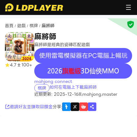
首頁
遊戲
棋牌
麻將師
/
/
/
麻將師
麻將師是經典的瓷磚匹配遊戲
使用雷電模擬器在PC電腦上暢玩
4.7
100+
recommend
mahjong connect
如何在電腦上下載麻將師
棋牌
近期更新: 2025-12-16
lll.mahjong.master
邀請好友並賺取回饋金
分享
: