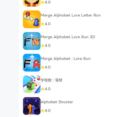
4.0
Merge Alphabet Lore Letter Run
4.0
Merge Alphabet Lore Run 3D
4.0
Merge Alphabet : Lore Run
4.0
字母跑：滾球
4.0
Alphabet Shooter
4.0