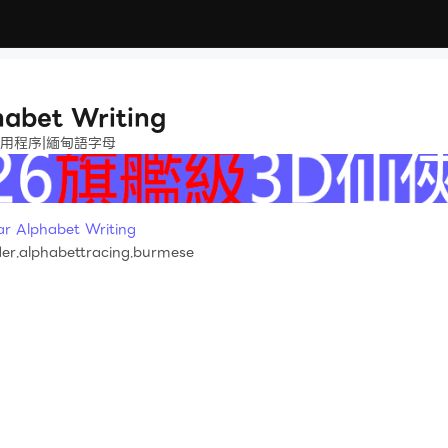
abet Writing
應用程序|緬甸語字母
lphabet Writing
r.alphabettracing.burmese