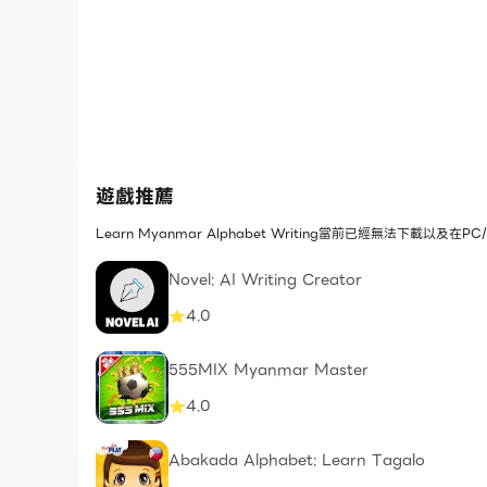
遊戲推薦
Learn Myanmar Alphabet Writing當前已經無法下
Novel: AI Writing Creator
4.0
555MIX Myanmar Master
4.0
Abakada Alphabet: Learn Tagalo