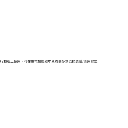
載以及在PC/行動版上使用，可在雷電模擬器中查看更多類似的遊戲/應用程式