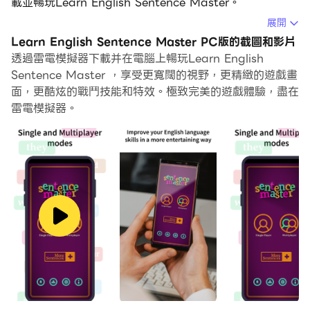
載並暢玩Learn English Sentence Master。
展開
在電腦上運行Learn English Sentence Master，您可以
Learn English Sentence Master PC版的截圖和影片
在大螢幕上清晰地瀏覽, 而用滑鼠和鍵盤操控應用程式比用
透過雷電模擬器下載并在電腦上暢玩Learn English
觸摸屏鍵盤要快得多，同時你將永遠不必擔心設備的電量問
Sentence Master ，享受更寬闊的視野，更精緻的遊戲畫
題。
面，更酷炫的戰鬥技能和特效。極致完美的遊戲體驗，盡在
雷電模擬器。
通過多開和同步功能，你甚至可以在PC上運行多個應用程
式和帳戶。
而文件互傳功能讓分享圖像、影片和文件也變得非常容易。
下載Learn English Sentence Master並在PC上運行。
享受PC端的大螢幕和高畫質畫質吧!
通過遊戲學習英語語法和詞彙
Sentence Master 是一款有趣且具有教育意義的遊戲，適
合想要學習英語並提高語言技能的所有水平的英語語言學