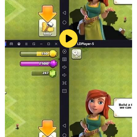
有趣而有效的英語學習
Sentence Master 是同類游戲中的第一款完全由教育工作
者設計和開發的遊戲，旨在幫助學生消除英語學習者中最常
見的錯誤，糾正單詞命令。 Sentence Master 有從初學
者到專家的四個級別，對從初學者到經驗最豐富的英語語言
交流者的每個人來說都是一個挑戰。諺語和俗語級別是學習
和記住流行英語習語和表達的好方法。學習英語語法並以更
有趣的方式測試您的英語語法技能。
Sentence Master 一直被證明是學生和教師最好的英語語