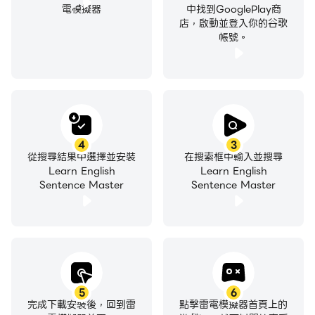
你有成為下一個句子大師的條件嗎？在單人遊戲模式中或與
電模擬器
中找到GooglePlay商
世界各地的朋友和其他玩家一起試試運氣。
店，啟動並登入你的谷歌
帳號。
面帶微笑地學習英語語法。
4
3
從搜尋結果中選擇並安裝
在搜索框中輸入並搜尋
Learn English
Learn English
Sentence Master
Sentence Master
5
6
完成下載安裝後，回到雷
點擊雷電模擬器首頁上的