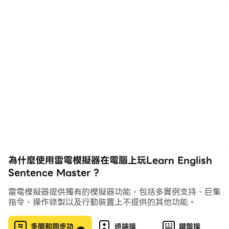
生。有趣的方式。通過命令單詞形成正確的句子和諺語來練
習英語語法。
重新排列單詞以玩造句者和造句者
遊戲包括將每個級別的打亂單詞放入正確的句子中，並以有
趣的方式學習英語。 （初學者，熟練，專業，專家，諺
語。）
為什麼使用雷電模擬器在電腦上玩Learn English
Sentence Master ?
如果您犯了錯誤並按錯誤順序單擊了英文單詞，則會受到處
雷電模擬器提供獨有的模擬器功能，包括多實例支持、巨集
罰。
指令、操作錄製以及行動裝置上不提供的其他功能。
多開和同步功
遠端操
鍵盤操