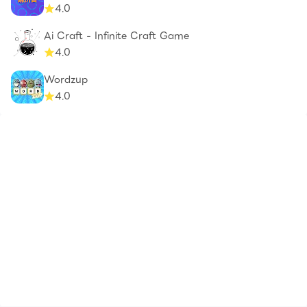
4.0
Ai Craft - Infinite Craft Game
4.0
Wordzup
4.0