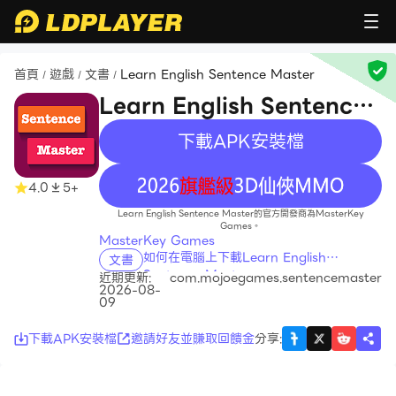
首頁
遊戲
文書
Learn English Sentence Master
/
/
/
Learn English Sentence
Master
下載APK安裝檔
recommend
4.0
5+
Learn English Sentence Master的官方開發商為MasterKey
Games。
MasterKey Games
如何在電腦上下載Learn English
文書
Sentence Master
近期更新:
com.mojoegames.sentencemaster
2026-08-
09
下載APK安裝檔
邀請好友並賺取回饋金
分享
: