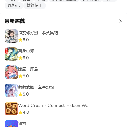
風格化
離線使用
最新遊戲
to 
道友你好劍：群英集結
5.0
萬象山海
5.0
開局一座島
5.0
萌萌武道：主宰幻想
5.0
Word Crush - Connect Hidden Wo
4.0
猜拼音