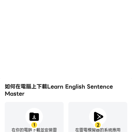
勝任：這是事情開始變得更難的地方。這個級別非常適合那
高幀率
影片錄製
些在英語學習冒險中走得更遠的學生。
在高FPS的支援下，Learn
輕鬆記錄下在Learn
English Sentence
English Sentence
Master遊戲的畫面更加流
Master中的賽事表現和操
暢，動作更加連貫，增強了
作過程，有助於學習和改進
專業：非常適合有紮實英語基礎且希望保持最新技能的學
玩Learn English
駕駛技術，或者與其他玩家
Sentence Master的視覺
分享自己的遊戲經歷和成
生。
體驗和沉浸感。
就。
專家：僅適用於英語水平最熟練的人。你是其中之一嗎？
如何在電腦上下載Learn English Sentence
Master
諺語和俗語：每種語言都有其習語和表達方式。學習莎士比
亞語言的副歌從未如此有趣。
1
2
在你的電腦下載並安裝雷
在雷電模擬器的系統應用