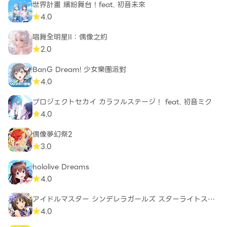
世界計畫 繽紛舞台！feat. 初音未來
4.0
唱舞全明星II：偶像之約
2.0
BanG Dream! 少女樂團派對
4.0
プロジェクトセカイ カラフルステージ！ feat. 初音ミク
4.0
偶像夢幻祭2
3.0
hololive Dreams
4.0
アイドルマスター シンデレラガールズ スターライトステ
ージ
4.0