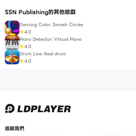
SSN Publishing的其他遊戲
Dancing Color: Smash Circles
4.0
Piano Detector: Virtual Piano
4.0
Drum Live: Real drum
4.0
追蹤我們