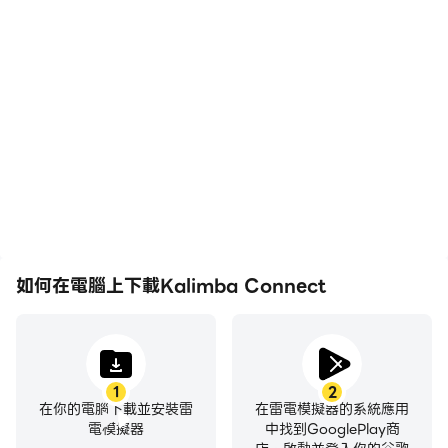
高幀率
影片錄製
在高FPS的支援下，
輕鬆記錄下在Kalimba
Kalimba Connect遊戲的
Connect中的賽事表現和
畫面更加流暢，動作更加連
操作過程，有助於學習和改
貫，增強了玩Kalimba
進駕駛技術，或者與其他玩
Connect的視覺體驗和沉
家分享自己的遊戲經歷和成
浸感。
就。
如何在電腦上下載Kalimba Connect
1
2
在你的電腦下載並安裝雷
在雷電模擬器的系統應用
電模擬器
中找到GooglePlay商