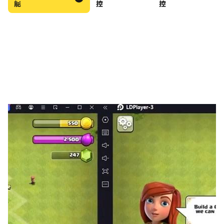
能
控
控
Sitar, Xylophone, Harp, Vibes, Clarinet, Ukulele,
Brass, Thai Bells, Tabbla, Dizi, Banjo, Flute,
Saxophone, Cellto, Hamonica, Trumpet, Violin,
Panpipe, Maracas, Tuba, Dulcimer, Kalimba,...)
- Lessons mode for easy learning
- Music games to practice
- Magic Kalimba mode added
With Kalimba Connect (Kalimba Extreme), you
have a real virtual pro music instrument right in
your pocket ! No need to carry your instrument all
the time, you can start jamming at any time, play
riffs tabs and chords anywhere, anytime.
The application is currently under development,
and we look forward to receiving your feedback to
the application become better..