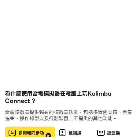
of songs with easy lessons, and we add new tabs
every week! Don't waste more time, start playing
now!...
★★★ Features: ★★★
- Full string Kalimba with 17 keys
- Play with 650,000+ song from music songbooks
- Connect with real Kalimba with notes
recognition mode
- Daily Challenge mode
- Global Leaderboard
為什麼使用雷電模擬器在電腦上玩Kalimba
- Multi-touch and swipe supported
Connect ?
- Be able to record audio while playing
- Supports a wide variety of keyboard instruments
雷電模擬器提供獨有的模擬器功能，包括多實例支持、巨集
指令、操作錄製以及行動裝置上不提供的其他功能。
(Piano, Grand Piano, Pipe Organ, Harpsichord,
Accordion, Electric Guitar, Harp, Cello Pizzicato,
多開和同步功
遠端操
鍵盤操
Guzheng, Nylon Guitar, Plucked String, Music Box,