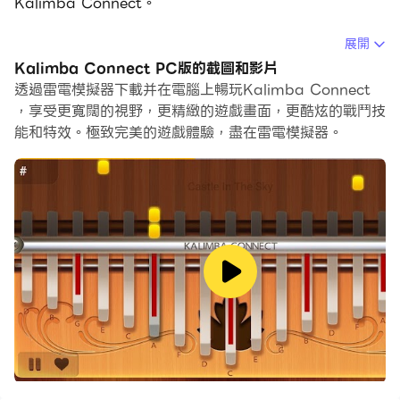
Kalimba Connect。
在電腦上運行Kalimba Connect，您可以在大螢幕上清晰
展開
地瀏覽, 而用滑鼠和鍵盤操控應用程式比用觸摸屏鍵盤要快
Kalimba Connect PC版的截圖和影片
得多，同時你將永遠不必擔心設備的電量問題。
透過雷電模擬器下載并在電腦上暢玩Kalimba Connect
，享受更寬闊的視野，更精緻的遊戲畫面，更酷炫的戰鬥技
通過多開和同步功能，你甚至可以在PC上運行多個應用程
能和特效。極致完美的遊戲體驗，盡在雷電模擬器。
式和帳戶。
而文件互傳功能讓分享圖像、影片和文件也變得非常容易。
下載Kalimba Connect並在PC上運行。享受PC端的大螢
幕和高畫質畫質吧!
Kalimba Connect recognizes notes music from
Kalimba for easy practice with 650,000+ kalimba
tabs from music songbooks.
This Kalimba tutor is one of the best virtual
Kalimba for mobile & tablet. The app offers tons