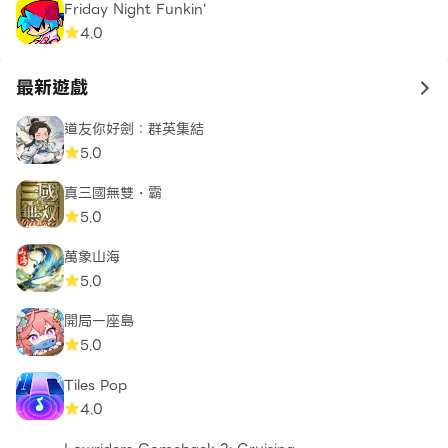
Friday Night Funkin'
4.0
最新遊戲
to 
道友你好劍：群英集結
5.0
真三國無雙・霸
5.0
萬象山海
5.0
開局一座島
5.0
Tiles Pop
4.0