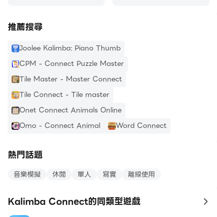
推薦搜尋
Joolee Kalimba: Piano Thumb
CPM - Connect Puzzle Master
Tile Master - Master Connect
Tile Connect - Tile master
Onet Connect Animals Online
Omo - Connect Animal
Word Connect
熱門話題
音樂模擬
休閒
單人
寫實
離線使用
Kalimba Connect的同類型遊戲
to