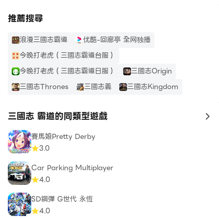
推薦搜尋
浪漫三國志霸道
优酷-回廊亭 全网独播
今晚打老虎（三國志霸道台服）
今晚打老虎（三國志霸道日服）
三國志Origin
三國志Thrones
三國志義
三國志Kingdom
三國志 霸道的同類型遊戲
to
賽馬娘Pretty Derby
3.0
Car Parking Multiplayer
4.0
SD鋼彈 G世代 永恆
4.0