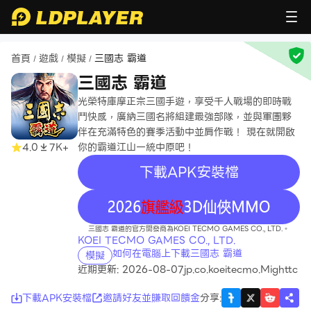
首頁
遊戲
模擬
三國志 霸道
/
/
/
三國志 霸道
光榮特庫摩正宗三國手遊，享受千人戰場的即時戰
鬥快感，廣納三國名將組建最強部隊，並與軍團夥
伴在充滿特色的賽季活動中並肩作戰！ 現在就開啟
4.0
7K+
你的霸道江山一統中原吧！
下載APK安裝檔
recommend
三國志 霸道的官方開發商為KOEI TECMO GAMES CO., LTD.。
KOEI TECMO GAMES CO., LTD.
如何在電腦上下載三國志 霸道
模擬
近期更新: 2026-08-07
jp.co.koeitecmo.Mighttc
下載APK安裝檔
邀請好友並賺取回饋金
分享
: