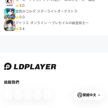
ッズ抽選
3.0
金色のコルダ スターライトオーケストラ
0.0
アトリエ オンライン ～ブレセイルの錬金術士～
3.4
追蹤我們
繁體中文