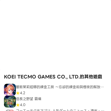
KOEI TECMO GAMES CO., LTD.的其他遊戲
蕾斯萊莉婭娜的鍊金工房 ～忘卻的鍊金術與極夜的解放者
～
4.2
信長之野望 霸道
4.0
コーエーテクモアプリ-人気ゲームのニュース、漫画、グ