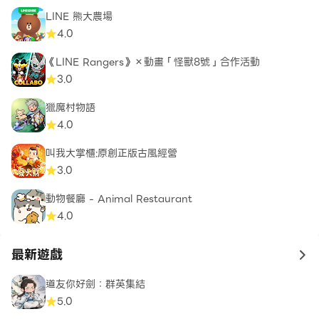
LINE 熊大農場
4.0
《LINE Rangers》×動畫「怪獸8號」合作活動
3.0
獵魔村物語
4.0
叫我大掌櫃:原創正版古風經營
3.0
動物餐廳 - Animal Restaurant
4.0
最新遊戲
to 
道友你好劍：群英集結
5.0