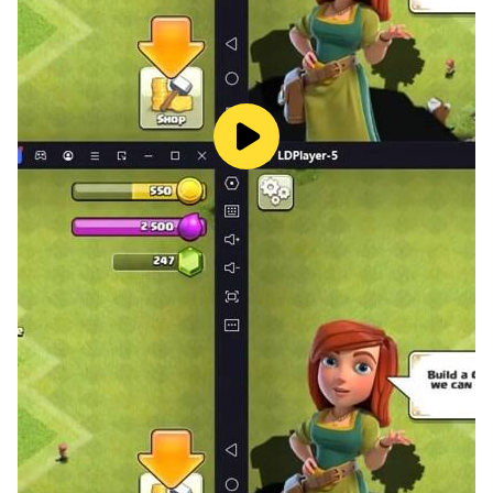
齊心協力進行大規模戰鬥，上演一場場精采激烈的攻防大
戰。不要再猶豫了！一起與夥伴們佔領所有都市，完成一統
中原的霸業！
※本遊戲依遊戲軟體分級管理辦法分類為輔12級。
※本遊戲內容涉及暴力、恐怖、打鬥、攻擊等未達血腥之畫
面或有輕微恐怖之畫面，以及性（遊戲角色穿著凸顯性特徵
之服飾或裝扮但不涉及性暗示，具教育性或醫學性之裸露畫
面。
※遊戲內部分內容需另支付其他費用，勿用他人代儲以免觸
法。
※請注意遊戲時間切勿沈迷或不當模仿。