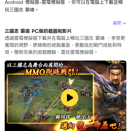
Android 模擬器-雷電模擬器 ，你可以在電腦上下載並暢
玩三國志 霸道。
在電腦上運行三國志 霸道，您可以在大螢幕上清晰地瀏覽,
展開
而用滑鼠和鍵盤操控應用程式比用觸摸屏鍵盤要快得多，同
三國志 霸道 PC版的截圖和影片
時你將永遠不必擔心設備的電量問題。
透過雷電模擬器下載并在電腦上暢玩三國志 霸道 ，享受更
寬闊的視野，更精緻的遊戲畫面，更酷炫的戰鬥技能和特
通過多開和同步功能，你甚至可以在PC上運行多個應用程
效。極致完美的遊戲體驗，盡在雷電模擬器。
式和帳戶。
而文件互傳功能讓分享圖像、影片和文件也變得非常容易。
下載三國志 霸道並在PC上運行。享受PC端的大螢幕和高
畫質畫質吧!
由「日本光榮特庫摩」開發的MMO戰略模擬手遊《三國志
霸道》正式推出
►透過3D大地圖指揮號令，享受千人戰場的即時戰鬥快感
►管理內政、發展都市建設，運用戰略來強化自己的勢力