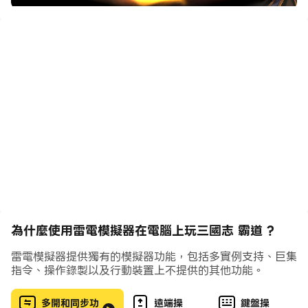
►經典武將日文配音，搭配戰鬥動畫重現亂世武將個性
►定期推出充滿特色的賽季活動，與軍團夥伴邁向統一天下
之路
主公們準備好了嗎？現在就開啟你的霸道江山一統中原吧！
【游戲介紹】
《三國志 霸道》上市滿4.5週年
▶透過3D大地圖指揮號令，享受千人戰場的即時戰鬥快感
▶管理内政，發展都市建設，運用戰略來强化自己的勢力
▶經典武將日文配音，搭配戰鬥動畫重現亂世武將個性
▶定期推出充滿特色的賽季活動，與軍團夥伴邁向統一天下
之路
為什麼使用雷電模擬器在電腦上玩三國志 霸道 ?
【遊戲特色】
雷電模擬器提供獨有的模擬器功能，包括多實例支持、巨集
指令、操作錄製以及行動裝置上不提供的其他功能。
◆個性豐富、勇猛善戰的三國代表武將◆
多開和同步功
遠端操
鍵盤操
曹操、劉備、孫權、呂布……等多位三國志武將與你一起並