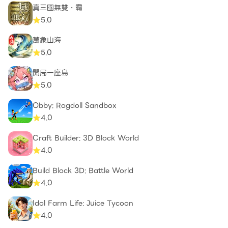
真三國無雙・霸
5.0
萬象山海
5.0
開局一座島
5.0
Obby: Ragdoll Sandbox
4.0
Craft Builder: 3D Block World
4.0
Build Block 3D: Battle World
4.0
Idol Farm Life: Juice Tycoon
4.0