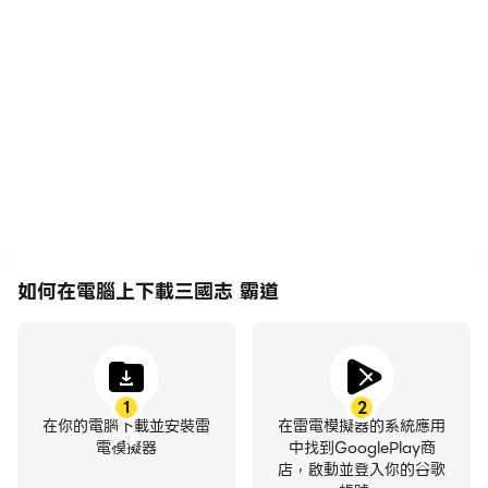
在高FPS的支援下，三國志
輕鬆記錄下在三國志 霸道
霸道遊戲的畫面更加流暢，
中的賽事表現和操作過程，
動作更加連貫，增強了玩三
有助於學習和改進駕駛技
國志 霸道的視覺體驗和沉
術，或者與其他玩家分享自
浸感。
己的遊戲經歷和成就。
如何在電腦上下載三國志 霸道
1
2
在你的電腦下載並安裝雷
在雷電模擬器的系統應用
電模擬器
中找到GooglePlay商
店，啟動並登入你的谷歌