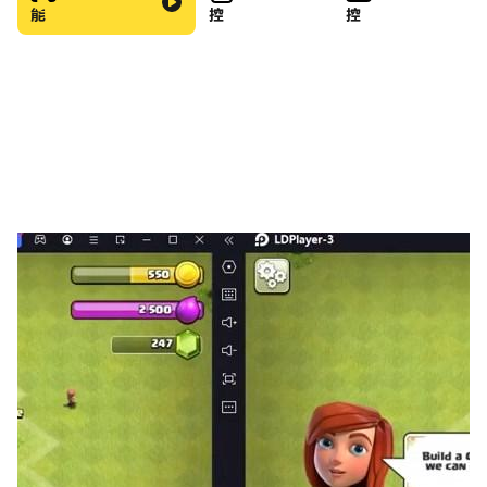
能
控
控
肩作戰！遊戲中每個武將都會有不同的技能、能力屬性，顯
現出專屬的「強大」以及「個性」！並搭配上專屬的日文配
音，讓你更能融入《三國志》系列的氣氛中！
◆即時戰鬥系統◆
遊戲採用MMO即時戰鬥模式，讓玩家可以真實感受到三國
時期亂世的「龍爭虎鬥」！遊戲中可對出征的部隊進行即時
指示，並根據戰況判斷來自由更改目標，與武將完美搭配作
戰，將會是玩家獲得勝利的關鍵！
◆內政發展都市◆
玩家將在遊戲中擔任一城之主，管理內政、發展都市建設也
是非常重要的一環，玩家需要運用自己的戰略來發展勢力、
強化設施、開發兵器、研究技術，才能踏上稱霸之路！
◆軍團之間互相衝突的攻城戰◆
遊戲中獨特的軍團「攻城戰」系統，玩家將彼此戰略合作，