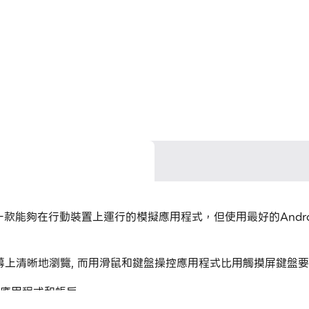
 Games開發的一款能夠在行動裝置上運行的模擬應用程式，但使用最好的A
可以在大螢幕上清晰地瀏覽, 而用滑鼠和鍵盤操控應用程式比用觸摸屏
個應用程式和帳戶。