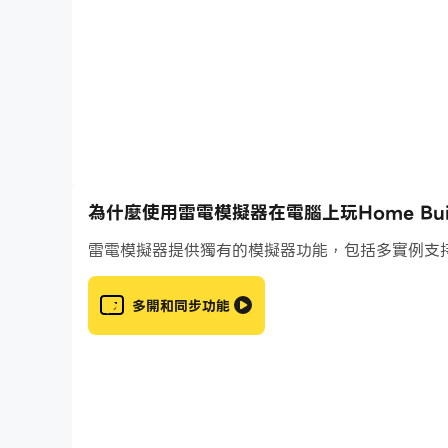
我們建設，我們成長
使用我們知道的每一種工具
我們的工作，我們的驕傲
我們用每一顆釘子
焊接和噴漆，使它正確
拼盡全力
為什麼使用雷電模擬器在電腦上玩Home Builde
測量兩次，切割一次
雷電模擬器提供獨有的模擬器功能，包括多實例支
讓它變得完美，從不笨拙
我們建設，我們成長
多開和同步功能
我們知道的每一個 sim
我們的工作，我們的驕傲
我們駕駛的每一個模擬人生
祝您模擬遊戲愉快:)