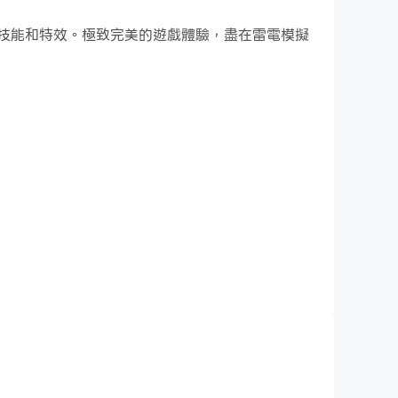
的戰鬥技能和特效。極致完美的遊戲體驗，盡在雷電模擬
幕上即可進行模擬。
築項目，您需要在管理模擬時間方面具有戰略意義。