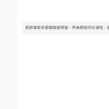
輕鬆複製多個模擬器視窗，然後開始同步過程，直到您抽
高幀率
在高FPS的支援下，Home Builder 3D !遊戲
玩Home Builder 3D !的視覺