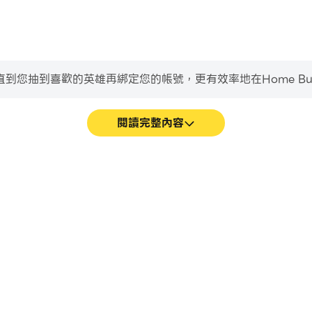
到喜歡的英雄再綁定您的帳號，更有效率地在Home Builder
閱讀完整內容
的畫面更加流暢，動作更加連貫，增強了
輕鬆記錄下在Home Build
體驗和沉浸感。
術，或者與