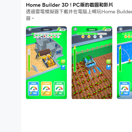
Home Builder 3D ! PC版的截圖和影片
而文件互傳功能讓分享圖像、影片和文件也變得非
透過雷電模擬器下載并在電腦上暢玩Home Buil
下載Home Builder 3D !並在PC上運行。享
器。
這款令人上癮的手機遊戲可讓您拆除建築物、完成施
您不僅可以建造建築物，還可以建造其他結構，例
管理資源成為最終的房地產大亨。
因此，準備好測試您的搭建技能。開始拆除和建造
玩遊戲的時候和我們一起唱我們的歌。
- 周圍的工具 -
整天錘打鋸
建造一個讓我們堅強的家
在地面上鑽孔和挖掘
四周打地基