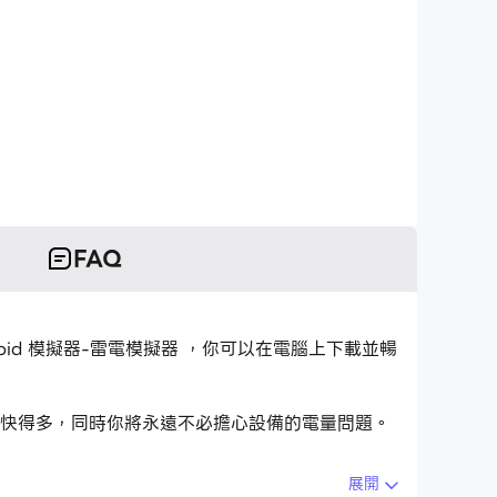
FAQ
ndroid 模擬器-雷電模擬器 ，你可以在電腦上下載並暢
鍵盤要快得多，同時你將永遠不必擔心設備的電量問題。
展開