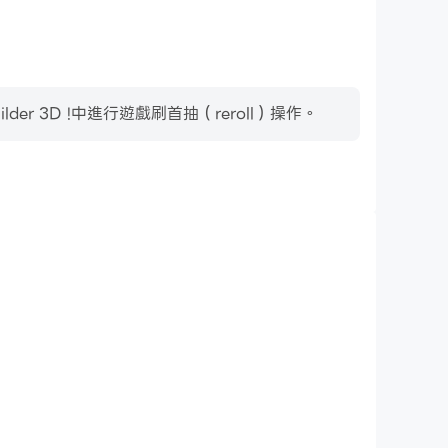
 3D !中進行遊戲刷首抽（reroll）操作。
影片錄製
er 3D !中的賽事表現和操作過程，有助於學習和改進駕駛技
其他玩家分享自己的遊戲經歷和成就。