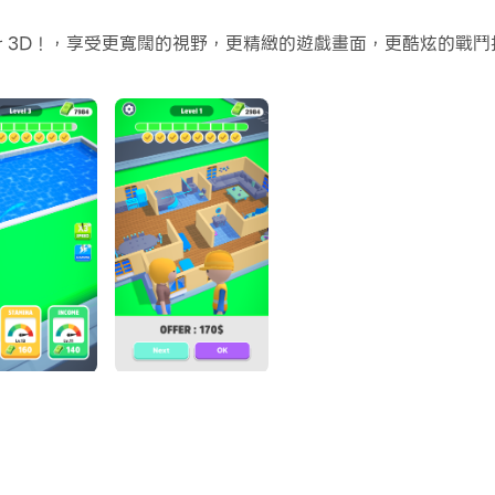
常容易。
der 3D ! ，享受更寬闊的視野，更精緻的遊戲畫面，更酷炫
受PC端的大螢幕和高畫質畫質吧!
工階段並出售您完成的結構 - 所有這些都只需一根手指放在屏
如農場、游泳池和停車場，然後出售以獲利。由於要處理各種建
您在建築遊戲中的成功之路！