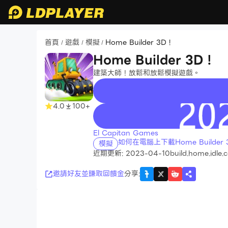
首頁
遊戲
模擬
Home Builder 3D !
/
/
/
Home Builder 3D !
建築大師！放鬆和放鬆模擬遊戲。
4.0
100+
recommend
El Capitan Games
如何在電腦上下載Home Builder 3
模擬
近期更新: 2023-04-10
build.home.idle.
邀請好友並賺取回饋金
分享
: