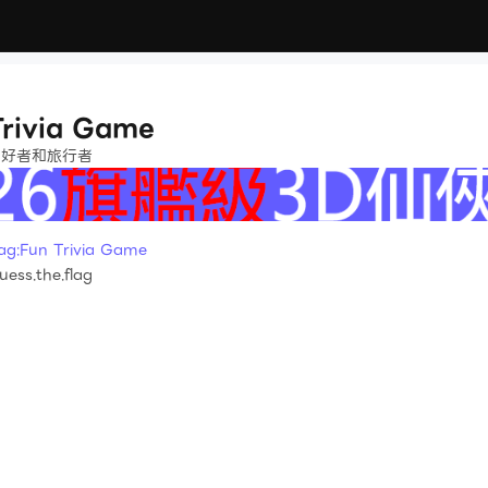
Trivia Game
愛好者和旅行者
:Fun Trivia Game
uess.the.flag