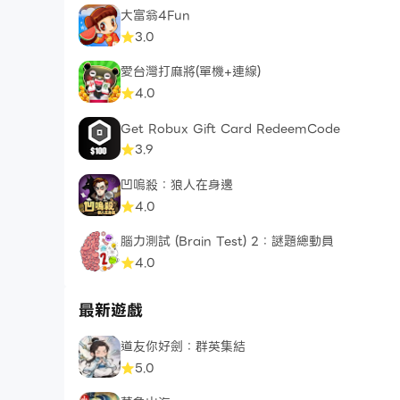
大富翁4Fun
3.0
愛台灣打麻將(單機+連線)
4.0
Get Robux Gift Card RedeemCode
3.9
凹嗚殺：狼人在身邊
4.0
腦力測試 (Brain Test) 2：謎題總動員
4.0
最新遊戲
道友你好劍：群英集結
5.0