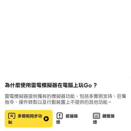
by 10 grades from 8 kyu to 3 dan. This is based
on the new Aya program, which was the winner of
the KGS World Computer Go Championship
November 2014 and EGC Computer Go
Tournament 2015. It is consequently a
substantially bigger program, but offers much
more.
With its rich strategy and simple rules, the ancient
game of Go (Wei-chi/Baduk) is widely regarded as
the ultimate thinking game. This product will
為什麼使用雷電模擬器在電腦上玩Go ?
allow you to learn and master this game!
雷電模擬器提供獨有的模擬器功能，包括多實例支持、巨集
- Full 9x9, 13x13 games (19x19 limited to 180
指令、操作錄製以及行動裝置上不提供的其他功能。
moves. Paid version allows whole game)
多開和同步功
遠端操
鍵盤操
- 10 Difficulty levels from 18 Kyu to 3 Dan
能
控
控
- Aya Go Engine (International Gold Medallist)