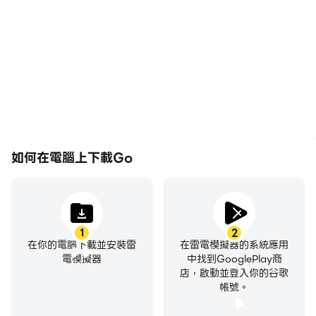
戲的畫面更加流暢，動作更
表現和操作過程，有助於學
加連貫，增強了玩Go的視
習和改進駕駛技術，或者與
覺體驗和沉浸感。
其他玩家分享自己的遊戲經
歷和成就。
如何在電腦上下載Go
1
2
在你的電腦下載並安裝雷
在雷電模擬器的系統應用
電模擬器
中找到GooglePlay商
店，啟動並登入你的谷歌
帳號。