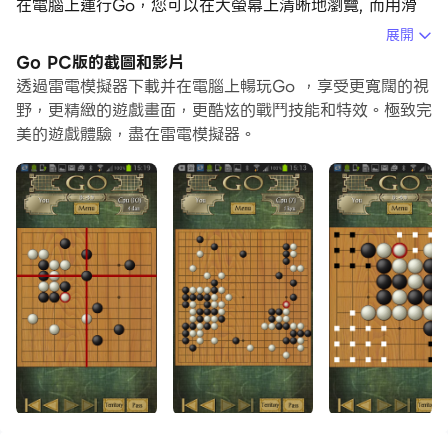
在電腦上運行Go，您可以在大螢幕上清晰地瀏覽, 而用滑
鼠和鍵盤操控應用程式比用觸摸屏鍵盤要快得多，同時你將
展開
永遠不必擔心設備的電量問題。
Go PC版的截圖和影片
透過雷電模擬器下載并在電腦上暢玩Go ，享受更寬闊的視
通過多開和同步功能，你甚至可以在PC上運行多個應用程
野，更精緻的遊戲畫面，更酷炫的戰鬥技能和特效。極致完
式和帳戶。
美的遊戲體驗，盡在雷電模擬器。
而文件互傳功能讓分享圖像、影片和文件也變得非常容易。
下載Go並在PC上運行。享受PC端的大螢幕和高畫質畫質
吧!
★ Top Developer (awarded 2011, 2012, 2013 and
2015) ★
Google Play's strongest Go/Baduk program! To
coincide with the AlphaGo - Sedol match, AI
Factory has released a substantially updated
product. This new version has been 3 years in
preparation and improves the top play strength