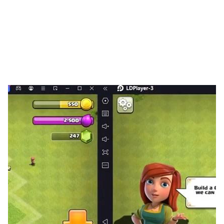
- 2 Player Hotseat
- Go Rules, Handicaps. Chinese and Japanese
rules supported.
- Hints at 1 Dan level to help you develop.
- Help includes a walk-through and links to
teaching resources.
- Designed for both Tablet and Phone
This free version is supported by 3rd party ads.
Ads may use internet connectivity, and therefore
subsequent data charges may apply. The
photos/media/files permission is required to allow
the game to save game data to external storage,
and is sometimes used to cache ads.