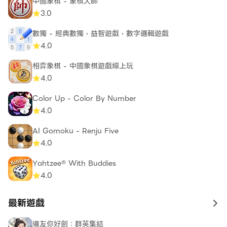
中國象棋 - 象棋大師
3.0
數獨 - 經典數獨，益智遊戲，數字邏輯遊戲
4.0
相弈象棋 - 中國象棋遊戲線上玩
4.0
Color Up - Color By Number
4.0
AI Gomoku - Renju Five
4.0
Yahtzee® With Buddies
4.0
最新遊戲
to 
道友你好劍：群英集結