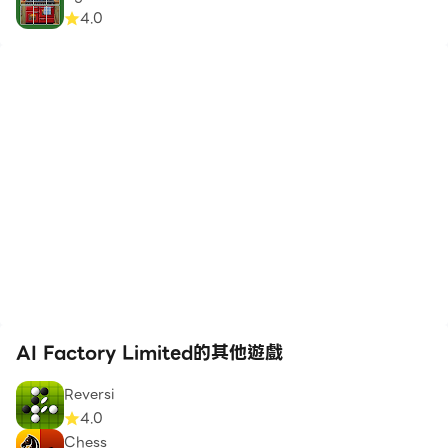
4.0
AI Factory Limited的其他遊戲
Reversi
4.0
Chess