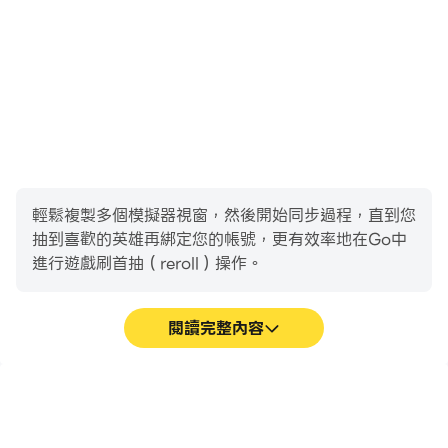
輕鬆複製多個模擬器視窗，然後開始同步過程，直到您
抽到喜歡的英雄再綁定您的帳號，更有效率地在Go中
進行遊戲刷首抽（reroll）操作。
閱讀完整內容
高幀率
影片錄製
在高FPS的支援下，Go遊
輕鬆記錄下在Go中的賽事