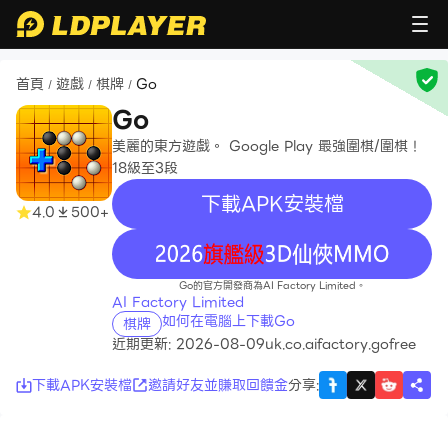
首頁
遊戲
棋牌
Go
/
/
/
Go
美麗的東方遊戲。 Google Play 最強圍棋/圍棋！
18級至3段
下載APK安裝檔
4.0
500+
recommend
Go的官方開發商為AI Factory Limited。
AI Factory Limited
如何在電腦上下載Go
棋牌
近期更新: 2026-08-09
uk.co.aifactory.gofree
下載APK安裝檔
邀請好友並賺取回饋金
分享
: