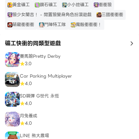
黃金礦工
鑽石礦工
小小挖礦工
衝衝狼
狼少女蘭吉！ - 閒置狼變身角色扮演遊戲
三國衝衝衝
萌寵衝衝衝
鬥陣特工隊
魔骰衝衝衝！
礦工快衝的同類型遊戲
to
賽馬娘Pretty Derby
3.0
Car Parking Multiplayer
4.0
SD鋼彈 G世代 永恆
4.0
月兔養成
4.0
LINE 熊大農場