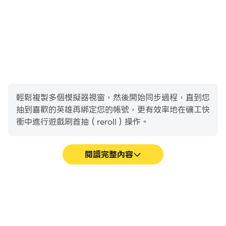
輕鬆複製多個模擬器視窗，然後開始同步過程，直到您
抽到喜歡的英雄再綁定您的帳號，更有效率地在礦工快
衝中進行遊戲刷首抽（reroll）操作。
閱讀完整內容
高幀率
影片錄製
在高FPS的支援下，礦工快
輕鬆記錄下在礦工快衝中的
衝遊戲的畫面更加流暢，動
賽事表現和操作過程，有助