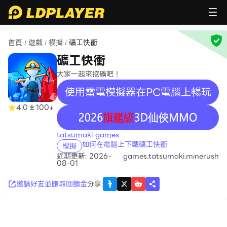
首頁
遊戲
模擬
礦工快衝
/
/
/
礦工快衝
大家一起來挖礦吧！
使用雷電模擬器在PC電腦上暢玩
4.0
100+
recommend
tatsumaki games
如何在電腦上下載礦工快衝
模擬
近期更新: 2026-
games.tatsumaki.minerush
08-01
邀請好友並賺取回饋金
分享
: