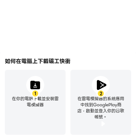
作更加連貫，增強了玩礦工
於學習和改進駕駛技術，或
快衝的視覺體驗和沉浸感。
者與其他玩家分享自己的遊
戲經歷和成就。
如何在電腦上下載礦工快衝
1
2
在你的電腦下載並安裝雷
在雷電模擬器的系統應用
電模擬器
中找到GooglePlay商
店，啟動並登入你的谷歌
帳號。