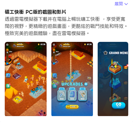
用滑鼠和鍵盤操控應用程式比用觸摸屏鍵盤要快得多，同時
展開
你將永遠不必擔心設備的電量問題。
礦工快衝 PC版的截圖和影片
透過雷電模擬器下載并在電腦上暢玩礦工快衝 ，享受更寬
通過多開和同步功能，你甚至可以在PC上運行多個應用程
闊的視野，更精緻的遊戲畫面，更酷炫的戰鬥技能和特效。
式和帳戶。
極致完美的遊戲體驗，盡在雷電模擬器。
而文件互傳功能讓分享圖像、影片和文件也變得非常容易。
下載礦工快衝並在PC上運行。享受PC端的大螢幕和高畫質
畫質吧!
你將成為一名礦工，展開尋找傳說中深藏地底的稀有礦石的
冒險旅程。
但地底深處充滿堅硬岩石，光靠你一人是挖不通的。
所以你需要雇用其他礦工來幫忙，並給他們明確的指示，才
能更有效率地挖掘！
你能找到稀有礦石嗎？