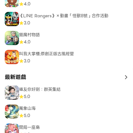
4.0
《LINE Rangers》×動畫「怪獸8號」合作活動
3.0
獵魔村物語
4.0
叫我大掌櫃:原創正版古風經營
3.0
最新遊戲
to 
道友你好劍：群英集結
5.0
萬象山海
5.0
開局一座島