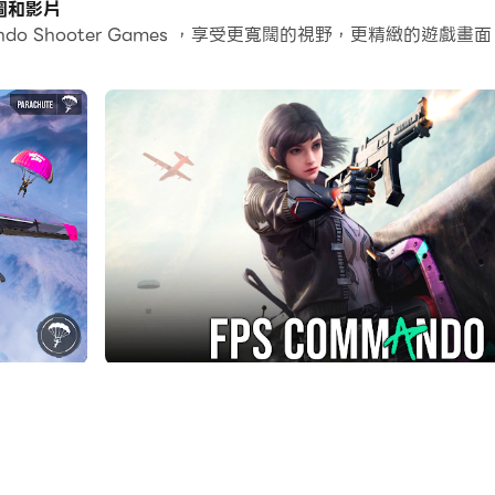
截圖和影片
ndo Shooter Games ，享受更寬闊的視野，更精緻的遊
常容易。
並在PC上運行。享受PC端的大螢幕和高畫質畫質吧!
將可以進行無限的狙擊和陸軍突擊隊任務。如果您喜歡在動作遊戲
任務，才能成為世界上最好的新射擊遊戲中的第一突擊隊。在這場
下載新遊戲，讓您的Android智能手機和平板電腦體驗fps遊戲
技能，並在遭遇射擊時消滅所有恐怖敵人。 FPS突擊隊遊戲是
整個射擊熱潮。在fps突擊隊任務遊戲中需要生存，因此請使用
，可以與任何反擊特種部隊作戰。因此，請做好準備，您是fps
2020。您是這個作戰戰場上的特種兵，您負責射擊敵方士兵。與