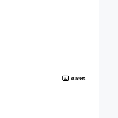
fps突擊隊，已經訓練為特種戰鬥機，因此在戰爭遊
現代突擊隊。在免費遊戲的歷史上，這款射擊遊戲是
最佳的遊戲體驗和瘋狂的圖形效果。
鍵盤操控