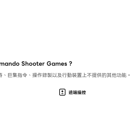
hot彈槍，突擊步槍，狙擊槍等等。您是精銳部隊中特種部隊的
射擊技能，並且應該向自己證明自己是在遭遇射擊中訓練有素的
任務將在3D遊戲中激發您的精力。
擊遊戲中，探索最佳離線射擊遊戲級別，以享受真正的射擊樂趣。
o Shooter Games ?
持、巨集指令、操作錄製以及行動裝置上不提供的其他功能。
線動作遊戲。我們提供頂級的3D射擊遊戲之一，它將為您帶來
遠端操控