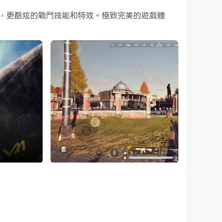
戲畫面，更酷炫的戰鬥技能和特效。極致完美的遊戲體
中玩槍手游戲，那麼您已經明白了。您將在這裡找到
射擊遊戲大戰中，令人上癮的遊戲和現代武器將激發
。在離線射擊遊戲中享受最佳戰場遭遇打擊之一。
基於激動人心的故事情節的3D槍戰遊戲的樂趣。真
您的戰士技能並完成突擊隊冒險。在動作遊戲中，您
遊戲的特殊戰士，無需擔心射擊遊戲中的敵人。
其他無聊的射擊遊戲2020不同，fps射擊遊戲包