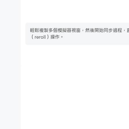
輕鬆複製多個模擬器視窗，然後開始同步過程，直到您
（reroll）操作。
高幀率
在高FPS的支援下，FPS Commando Shooter 
加連貫，增強了玩FPS Commando Shooter