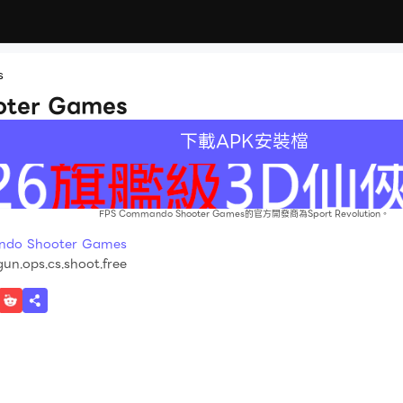
s
oter Games
下載APK安裝檔
FPS Commando Shooter Games的官方開發商為Sport Revolution。
o Shooter Games
n.ops.cs.shoot.free