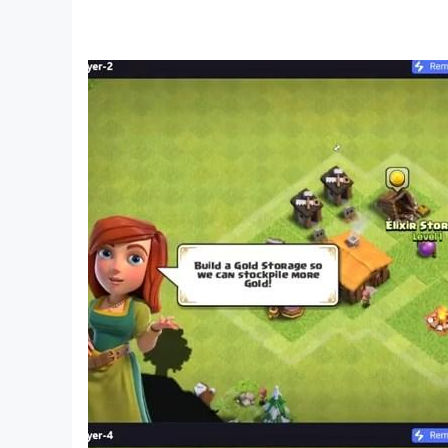
驚心動魄的團隊死亡競賽任務
多種現代戰爭武器
在多個戰場上玩
現實的暗殺任務
各種各樣的突擊步槍
經典詳細的戰場
優質音效
簡單流暢的槍擊控制
互動與動作感十足的環境
狙擊槍射擊任務
基於AI的進階敵人：挑戰是真實的
如果沒有Wi-Fi，您也可以免費玩此離線遊戲。因此，