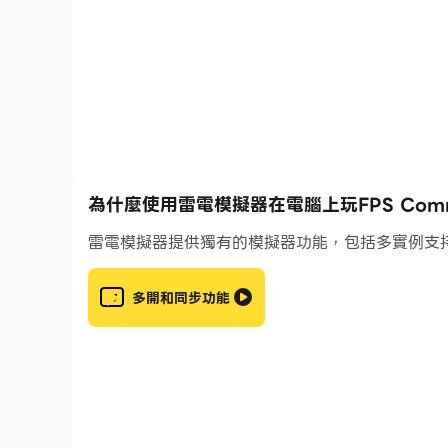
括各種致命武器，現代槍支，戰鬥武庫，手榴彈，s
戲中前線作戰。在這些新遊戲中，您具備許多現代
最適合您的軍隊遊戲。具有挑戰性的全新射擊遊戲
享受無限樂趣的最佳離線遊戲之一。在此FPS射
為什麼使用雷電模擬器在電腦上玩FPS Command
雷電模擬器提供獨有的模擬器功能，包括多實例支
如果您喜歡槍戰遊戲，就會發現它是您最喜歡的離
多開和同步功能
功能
離線和免費射擊遊戲