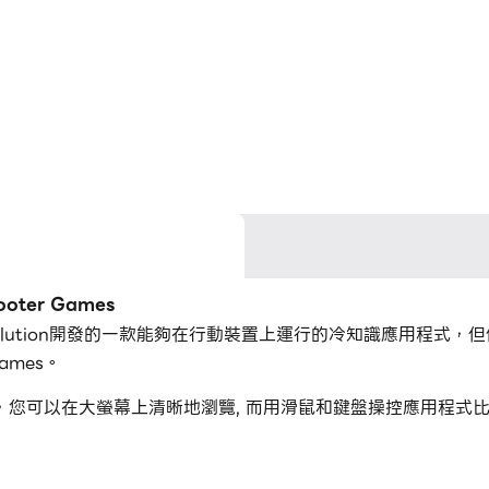
ter Games
ort Revolution開發的一款能夠在行動裝置上運行的冷知識應用程式
ames。
 Games，您可以在大螢幕上清晰地瀏覽, 而用滑鼠和鍵盤操控應
個應用程式和帳戶。