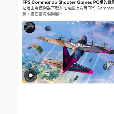
FPS Commando Shooter Games PC版的
透過雷電模擬器下載并在電腦上暢玩FPS Comma
而文件互傳功能讓分享圖像、影片和文件也變得非
驗，盡在雷電模擬器。
下載FPS Commando Shooter Games
歡迎來到最好的動作類fps射擊遊戲，在這裡您
您最喜歡的2020年戰爭遊戲。您必須完成所有
您的空閒時間。現在可以從Google Play商店
免費射擊遊戲是最好的前線軍隊遊戲。使用槍支射擊
正的突擊隊射擊將在2020年免費遊戲中滿足您的
的恐怖分子敵人是不正常的，他們也經過全面訓練
您可以玩這個反恐精英遊戲，並免費享受離線新遊戲