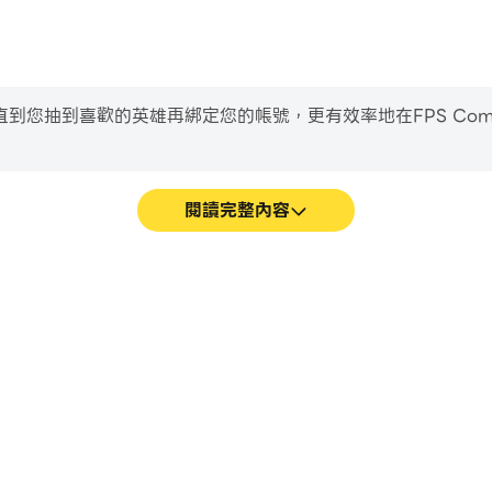
抽到喜歡的英雄再綁定您的帳號，更有效率地在FPS Command
閱讀完整內容
Games遊戲的畫面更加流暢，動作更
輕鬆記錄下在FPS Command
 Games的視覺體驗和沉浸感。
習和改進駕駛技術，