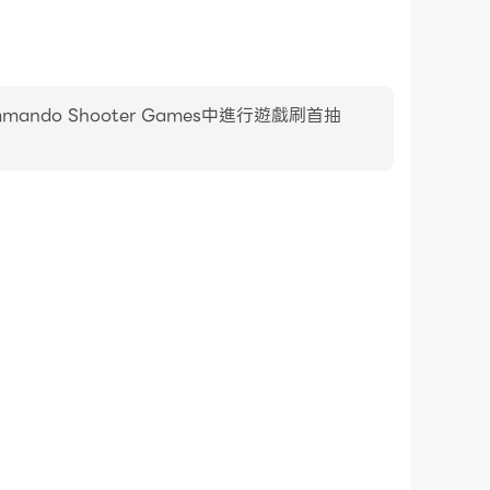
o Shooter Games中進行遊戲刷首抽
影片錄製
o Shooter Games中的賽事表現和操作過程，有助於學
或者與其他玩家分享自己的遊戲經歷和成就。