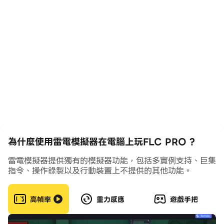
- 讓您的夢想連勝成為現實，並通過最可定制的戰術實現您
的足球技能
- 通過創建完美的 11 人陣型並在比賽中進行微調，贏得杯
賽並成為您夢之隊的英雄教練
為什麼使用雷電模擬器在電腦上玩FLC PRO ?
雷電模擬器提供獨有的模擬器功能，包括多實例支持、巨集
指令、操作錄製以及行動裝置上不提供的其他功能。
高幀率
重力感應
遊戲手把