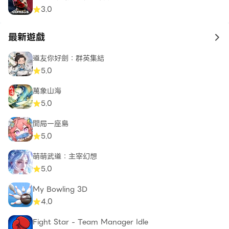
3.0
最新遊戲
to 
道友你好劍：群英集結
5.0
萬象山海
5.0
開局一座島
5.0
萌萌武道：主宰幻想
5.0
My Bowling 3D
4.0
Fight Star - Team Manager Idle