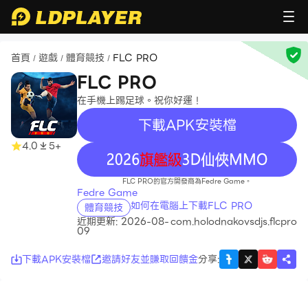
首頁
遊戲
體育競技
FLC PRO
/
/
/
FLC PRO
在手機上踢足球。祝你好運！
下載APK安裝檔
4.0
5+
recommend
FLC PRO的官方開發商為Fedre Game。
Fedre Game
如何在電腦上下載FLC PRO
體育競技
近期更新: 2026-08-
com.holodnakovsdjs.flcpro
09
下載APK安裝檔
邀請好友並賺取回饋金
分享
: