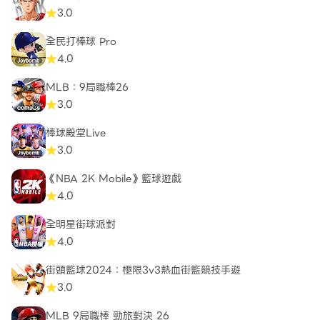
3.0
全民打棒球 Pro
4.0
MLB：9局職棒26
3.0
棒球殿堂Live
3.0
《NBA 2K Mobile》籃球遊戲
4.0
全明星街球派對
4.0
街頭籃球2024：極限3v3熱血街籃競技手遊
3.0
MLB 9局職棒 勁旅對決 26