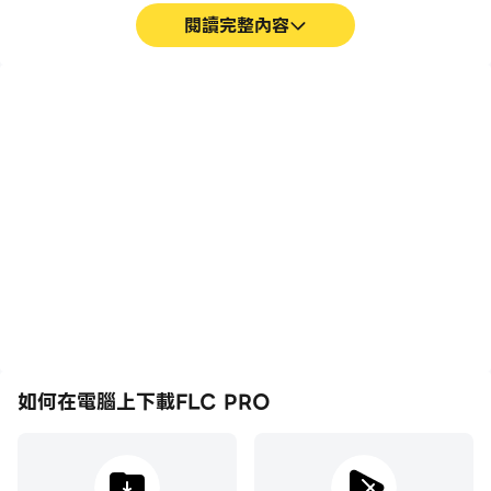
閱讀完整內容
影片錄製
免打擾
輕鬆記錄下在FLC PRO中
在玩FLC PRO時免受騷擾
的賽事表現和操作過程，有
電話打擾，確保在競賽過程
助於學習和改進駕駛技術，
中保持專注，並有更好的遊
或者與其他玩家分享自己的
戲體驗和比賽表現。
遊戲經歷和成就。
如何在電腦上下載FLC PRO