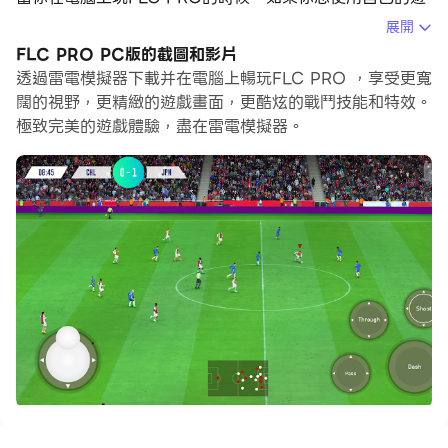
戲手把來操控遊戲，雷電模擬器自動啟用的gamepad檢測
展開
可以幫助你在幾個簡單的點擊中自訂操控，享受更加身臨其
FLC PRO PC版的截圖和影片
境的賽車場景和挑戰。
透過雷電模擬器下載并在電腦上暢玩FLC PRO ，享受更寬
闊的視野，更精緻的遊戲畫面，更酷炫的戰鬥技能和特效。
在高幀率的支援下，遊戲中多樣的賽道設計、豐富的地形和
極致完美的遊戲體驗，盡在雷電模擬器。
環境變化也會變得更加真實細膩。
同時，錄製影片功能能讓你輕鬆記錄下一切精彩有趣的比賽
和遊戲內容，用來與朋友分享或製作影片都非常方便。現在
就開始在電腦上下載和玩FLC PRO吧！
- 超過 100 個國家隊和 330 個俱樂部可供選擇
- 快速調整，改變策略
- 通過升級 11 名職業足球運動員來建立最好的球隊，以提
高他們的技能和能力，使他們成為聯盟的精英球員