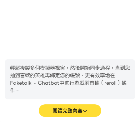
輕鬆複製多個模擬器視窗，然後開始同步過程，直到您
抽到喜歡的英雄再綁定您的帳號，更有效率地在
Faketalk - Chatbot中進行遊戲刷首抽（reroll）操
作。
閱讀完整內容
高幀率
影片錄製