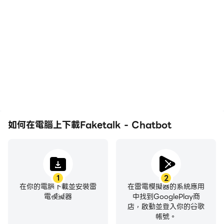
在高FPS的支援下，
輕鬆記錄下在Faketalk -
Faketalk - Chatbot遊戲
Chatbot中的賽事表現和
的畫面更加流暢，動作更加
操作過程，有助於學習和改
連貫，增強了玩Faketalk
進駕駛技術，或者與其他玩
- Chatbot的視覺體驗和
家分享自己的遊戲經歷和成
沉浸感。
就。
如何在電腦上下載Faketalk - Chatbot
1
2
在你的電腦下載並安裝雷
在雷電模擬器的系統應用
電模擬器
中找到GooglePlay商
店，啟動並登入你的谷歌
帳號。