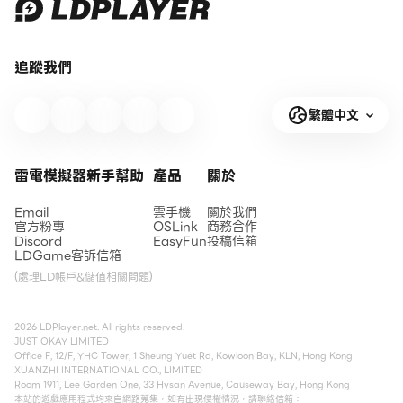
追蹤我們
繁體中文
雷電模擬器新手幫助
產品
關於
Email
雲手機
關於我們
官方粉專
OSLink
商務合作
Discord
EasyFun
投稿信箱
LDGame客訴信箱
(處理LD帳戶&儲值相關問題)
2026 LDPlayer.net. All rights reserved.
JUST OKAY LIMITED
Office F, 12/F, YHC Tower, 1 Sheung Yuet Rd, Kowloon Bay, KLN, Hong Kong
XUANZHI INTERNATIONAL CO., LIMITED
Room 1911, Lee Garden One, 33 Hysan Avenue, Causeway Bay, Hong Kong
本站的遊戲應用程式均來自網路蒐集，如有出現侵權情況，請聯絡信箱：