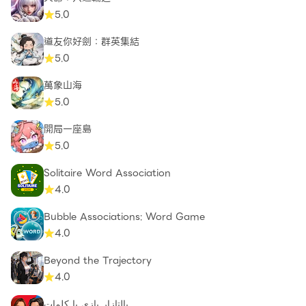
5.0
道友你好劍：群英集結
5.0
萬象山海
5.0
開局一座島
5.0
Solitaire Word Association
4.0
Bubble Associations: Word Game
4.0
Beyond the Trajectory
4.0
بالتازار بازی با کلمات