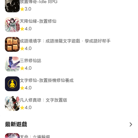
放置傳奇-Idle RPG
3.0
天降仙緣-放置修仙
4.0
成語填填字：成語接龍文字遊戲 · 學成語好帮手
4.0
三界修仙誌
4.0
文字修仙-放置掛機修仙養成
4.0
凡人修真錄：文字放置版
4.0
最新遊戲
to 
天命：六道輪迴