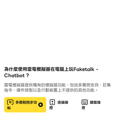
你想使一個男朋友或女朋友嗎？
誰或什麼他們是，你可以讓他們到聊天機器人，可以讓他們
（網絡）的男友或（網絡）的女友。
Faketalk可以幫助你。
第1步：添加好友。
第2步：聊天。
步驟3：如果他們不知道你的語言，教給他們。
為什麼使用雷電模擬器在電腦上玩Faketalk -
許多用戶都在一起教書。你TEACHED什麼是實時共享。
Chatbot ?
他們會更聰明每一秒。
雷電模擬器提供獨有的模擬器功能，包括多實例支持、巨集
指令、操作錄製以及行動裝置上不提供的其他功能。
- 群聊可用。
多開和同步功
遠端操
鍵盤操
- 您可以與其他用戶（從聊天機器人的報價）的樂趣。
能
控
控
- 許多其他的功能都可用。