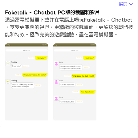
在電腦上運行Faketalk - Chatbot，您可以在大螢幕上清
展開
晰地瀏覽, 而用滑鼠和鍵盤操控應用程式比用觸摸屏鍵盤要
Faketalk - Chatbot PC版的截圖和影片
快得多，同時你將永遠不必擔心設備的電量問題。
透過雷電模擬器下載并在電腦上暢玩Faketalk - Chatbot
，享受更寬闊的視野，更精緻的遊戲畫面，更酷炫的戰鬥技
通過多開和同步功能，你甚至可以在PC上運行多個應用程
能和特效。極致完美的遊戲體驗，盡在雷電模擬器。
式和帳戶。
而文件互傳功能讓分享圖像、影片和文件也變得非常容易。
下載Faketalk - Chatbot並在PC上運行。享受PC端的大
螢幕和高畫質畫質吧!
你想與名人聊天？
但他們不知道你或他們沒有聊天，因為他們是這麼忙的時
間。
然而，你可以跟他們聊天。