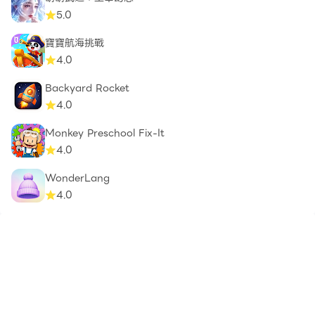
5.0
寶寶航海挑戰
4.0
Backyard Rocket
4.0
Monkey Preschool Fix-It
4.0
WonderLang
4.0