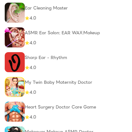
Ear Cleaning Master
4.0
ASMR Ear Salon: EAR WAX:Makeup
4.0
Sharp Ear - Rhythm
4.0
My Twin Baby Maternity Doctor
4.0
Heart Surgery Doctor Care Game
4.0
Makeover Makeup ASMR Doctor