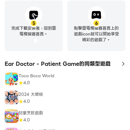
5
6
完成下載安裝後，回到雷
點擊雷電模擬器首頁上的
電模擬器首頁。
遊戲icon就可以開始享受
精彩的遊戲了。
Ear Doctor - Patient Game的同類型遊戲
to
Toca Boca World
4.0
2024 大總統
4.0
兒童烹飪遊戲
4.0