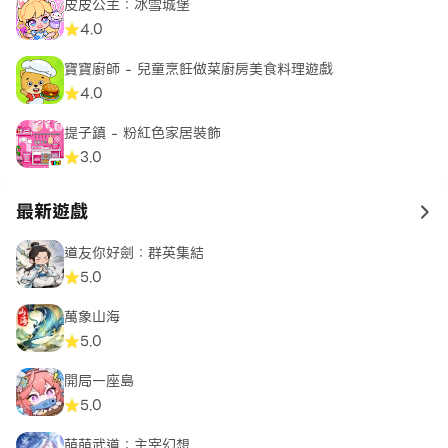
皮皮公主：冰雪城堡
4.0
寶寶廚師 - 兒童烹飪做菜廚房美食料理遊戲
4.0
提子鎮 - 粉紅色家居裝飾
3.0
最新遊戲
to 
道友你好劍：群英集結
5.0
萬象山海
5.0
開局一座島
5.0
萌萌武道：主宰幻想