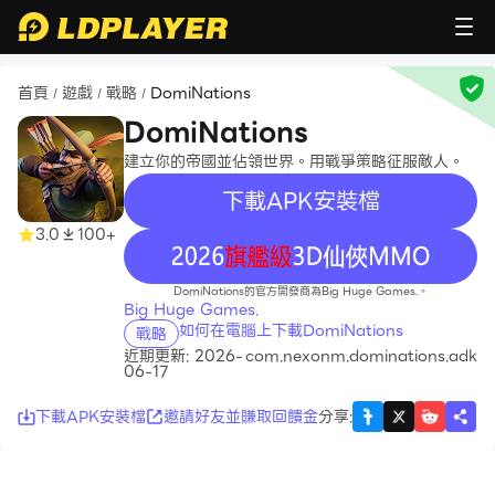
首頁
遊戲
戰略
DomiNations
/
/
/
DomiNations
建立你的帝國並佔領世界。用戰爭策略征服敵人。
下載APK安裝檔
3.0
100+
recommend
DomiNations的官方開發商為Big Huge Games.。
Big Huge Games.
如何在電腦上下載DomiNations
戰略
近期更新: 2026-
com.nexonm.dominations.adk
06-17
下載APK安裝檔
邀請好友並賺取回饋金
分享
: