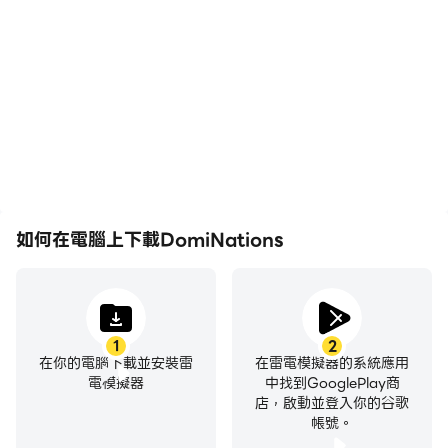
輕鬆記錄下在
在DomiNations中，玩家
upgrade your buildings and town center with
DomiNations中的賽事表
需要頻繁地進行操作，例如
modern materials.
現和操作過程，有助於學習
移動角色、選擇技能、進行
和改進駕駛技術，或者與其
戰鬥等，而鍵盤和滑鼠能夠
• Collect special cosmetic weaponry, armor and
他玩家分享自己的遊戲經歷
提供更方便、更快速的操作
color schemes to customize your own Commander
和成就。
響應。
units however you see fit!
PVP BATTLES IN STRATEGIC WAR GAMES
• PVP combat awaits. Take on foes one-on-one in
battles for greatness.
如何在電腦上下載DomiNations
• Multiplayer war allows you to team up with
other skilled rulers and forge an Alliance.
• Unleash your unique battle strategy to outwit
and outlast your opponents in 50-on-50 Alliance
1
2
warfare.
在你的電腦下載並安裝雷
在雷電模擬器的系統應用
• Resource management through the mechanics of
電模擬器
中找到GooglePlay商
店，啟動並登入你的谷歌
war. Battle for untold wealth and total world
帳號。
domination.