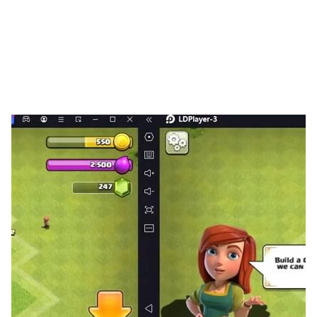
Build your base, grow your army, and test your
strategy against other players in PvP combat.
Conquer the globe in World War and take home
the spoils of war in DomiNations.
REAL TIME STRATEGY GAMES INTERTWINED
WITH WORLD HISTORY
• Strategy games with fun limited-time goals
based on actual events from history.
• Collect rare rewards to help your Nation
advance so they can conquer the world!
• Upgrade your base and your army with every
age.
• Work alongside leaders like Leonardo Da Vinci,
Cleopatra, King Sejong, and more.