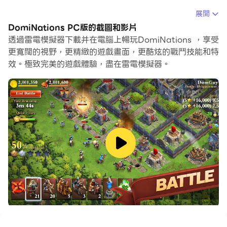
當你在電腦上玩DomiNations的時候，您可以享受長時間
展開
的遊戲。使用腳本錄製自動錄製重複的動作和任務。這將讓
DomiNations PC版的截圖和影片
您更快地升級，同時也使資源收集更有效。
透過雷電模擬器下載并在電腦上暢玩DomiNations ，享受
更寬闊的視野，更精緻的遊戲畫面，更酷炫的戰鬥技能和特
此外，如果你想要一鍵連擊或是遊戲要求重複技能移動，巨
效。極致完美的遊戲體驗，盡在雷電模擬器。
集指令功能非常有用。一鍵式操作執行可以讓你快速完成殺
戮！
如果你想培養多個帳戶，多開和同步也可以幫到你。你可以
玩主帳戶的同時執行替代帳戶進行成長和升級。現在就開始
在電腦上下載和玩DomiNations吧！
Wage war and battle for total world domination
in DomiNations. Build your base into a thriving
empire and command an army in epic battles.
Bring your army to life in real-time strategy
games that pit you against your foes across every
age of history.