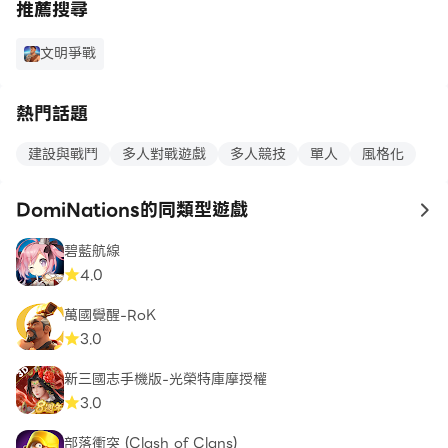
https://bighugegames.com/terms-of-use/
推薦搜尋
文明爭戰
熱門話題
建設與戰鬥
多人對戰遊戲
多人競技
單人
風格化
DomiNations的同類型遊戲
to
碧藍航線
4.0
萬國覺醒-RoK
3.0
新三國志手機版-光榮特庫摩授權
3.0
部落衝突 (Clash of Clans)