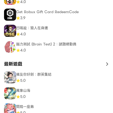
4.0
Get Robux Gift Card RedeemCode
3.9
凹嗚殺：狼人在身邊
4.0
腦力測試 (Brain Test) 2：謎題總動員
4.0
最新遊戲
to 
道友你好劍：群英集結
5.0
萬象山海
5.0
開局一座島
5.0