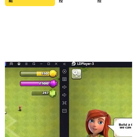
能
控
控
玩智力遊戲可以同時具有教育意義和樂趣。拼圖遊戲非常適
合集中註意力和記憶力訓練，只有拼圖遊戲被稱為最佳抗壓
愛好。學得更快，記住更多，提高你的記憶力，加速你的大
腦，專注和計算
你一定會喜歡這個惡魔殺手益智遊戲
免責聲明：
這個應用程序是由：惡魔殺手粉絲製作的，它是非官方的。
此應用程序中的內容不隸屬於、認可、贊助或經任何公司特
別批准。所有圖像、名稱、徽標均為其 Perspective 所有
者的版權。此應用程序中的圖像是從網絡上收集的，如果我
們侵犯了版權，請告知我們，我們將盡快將其刪除。