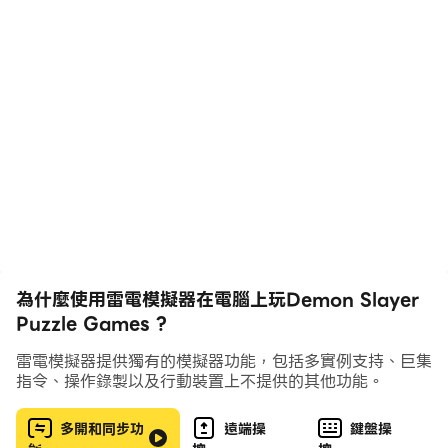
立即下載並玩惡魔殺手益智遊戲！快樂玩拼圖遊戲
🔷惡魔殺手益智遊戲特點：🔷
- 許多拼圖項目惡魔殺手圖像
- 小尺寸
- 使用相機或畫廊拼圖。
為什麼使用雷電模擬器在電腦上玩Demon Slayer
Puzzle Games ?
- 沒有任何應用內購買，完全免費的遊戲。
雷電模擬器提供獨有的模擬器功能，包括多實例支持、巨集
指令、操作錄製以及行動裝置上不提供的其他功能。
多開和同步功
遠端操
鍵盤操