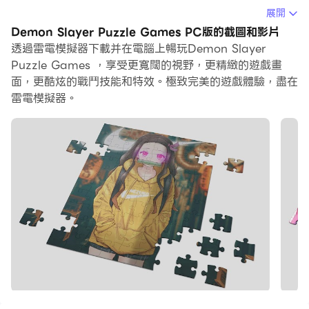
展開
在電腦上運行Demon Slayer Puzzle Games，您可以在
Demon Slayer Puzzle Games PC版的截圖和影片
大螢幕上清晰地瀏覽, 而用滑鼠和鍵盤操控應用程式比用觸
透過雷電模擬器下載并在電腦上暢玩Demon Slayer
摸屏鍵盤要快得多，同時你將永遠不必擔心設備的電量問
Puzzle Games ，享受更寬闊的視野，更精緻的遊戲畫
題。
面，更酷炫的戰鬥技能和特效。極致完美的遊戲體驗，盡在
雷電模擬器。
通過多開和同步功能，你甚至可以在PC上運行多個應用程
式和帳戶。
而文件互傳功能讓分享圖像、影片和文件也變得非常容易。
下載Demon Slayer Puzzle Games並在PC上運行。享
受PC端的大螢幕和高畫質畫質吧!
通過惡魔殺手益智遊戲放鬆、享受和訓練您的大腦，這是一
款現代拼圖益智遊戲，具有適合所有年齡段的各種不同系列
的高品質圖片拼圖。