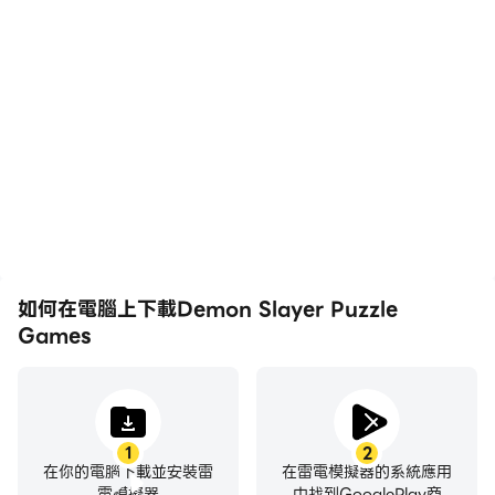
高幀率
影片錄製
在高FPS的支援下，
輕鬆記錄下在Demon
Demon Slayer Puzzle
Slayer Puzzle Games中
Games遊戲的畫面更加流
的賽事表現和操作過程，有
暢，動作更加連貫，增強了
助於學習和改進駕駛技術，
玩Demon Slayer Puzzle
或者與其他玩家分享自己的
Games的視覺體驗和沉浸
遊戲經歷和成就。
感。
如何在電腦上下載Demon Slayer Puzzle
Games
1
2
在你的電腦下載並安裝雷
在雷電模擬器的系統應用
電模擬器
中找到GooglePlay商