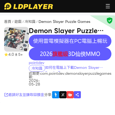
首頁
遊戲
冷知識
Demon Slayer Puzzle Games
/
/
/
Demon Slayer Puzzle
Games
使用雷電模擬器在PC電腦上暢玩
recommend
4.0
5+
pointdev
如何在電腦上下載Demon Slayer
冷知識
Puzzle Games
近期更
com.pointdev.demonslayerpuzzlegames
新:
2026-
05-28
邀請好友並賺取回饋金
分享
: