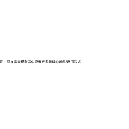
/行動版上使用，可在雷電模擬器中查看更多類似的遊戲/應用程式