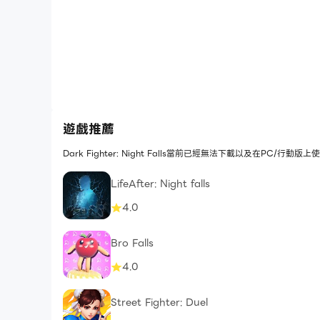
遊戲推薦
Dark Fighter: Night Falls當前已經無法下載以及在PC
LifeAfter: Night falls
4.0
Bro Falls
4.0
Street Fighter: Duel