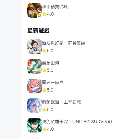
和平精英(CN)
4.0
最新遊戲
道友你好劍：群英集結
5.0
萬象山海
5.0
開局一座島
5.0
萌萌武道：主宰幻想
5.0
我的英雄學院：UNITED SURVIVAL
4.0