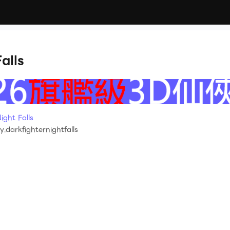
alls
ht Falls
darkfighternightfalls