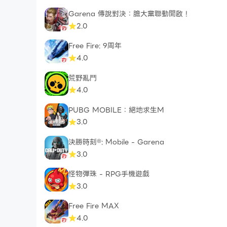
Garena 傳說對決：膽大黨聯動開啟！
2.0
Free Fire: 9周年
4.0
荒野亂鬥
4.0
PUBG MOBILE：絕地求生M
3.0
決勝時刻®: Mobile - Garena
3.0
怪物彈珠 - RPG手機遊戲
3.0
Free Fire MAX
4.0