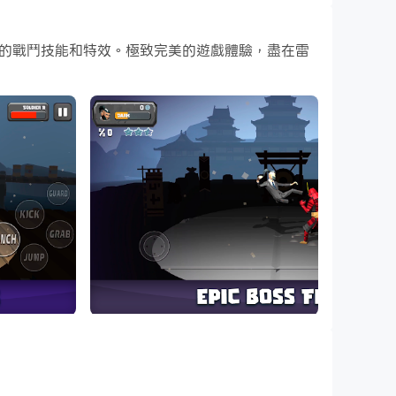
，更酷炫的戰鬥技能和特效。極致完美的遊戲體驗，盡在雷