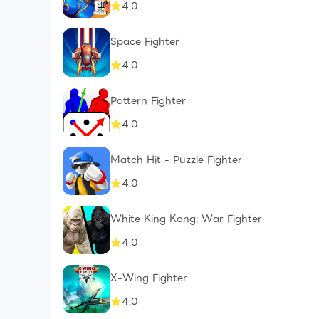
4.0
Space Fighter
4.0
Pattern Fighter
4.0
Match Hit - Puzzle Fighter
4.0
White King Kong: War Fighter
4.0
X-Wing Fighter
4.0