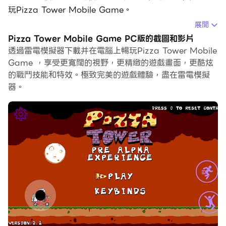
玩Pizza Tower Mobile Game。
展開
在電腦上運行Pizza Tower Mobile Game，您可以在大
Pizza Tower Mobile Game PC版的截圖和影片
螢幕上清晰地瀏覽, 而用滑鼠和鍵盤操控應用程式比用觸摸
透過雷電模擬器下載并在電腦上暢玩Pizza Tower Mobile
屏鍵盤要快得多，同時你將永遠不必擔心設備的電量問題。
Game ，享受更寬闊的視野，更精緻的遊戲畫面，更酷炫
的戰鬥技能和特效。極致完美的遊戲體驗，盡在雷電模擬
通過多開和同步功能，你甚至可以在PC上運行多個應用程
器。
式和帳戶。
而文件互傳功能讓分享圖像、影片和文件也變得非常容易。
下載Pizza Tower Mobile Game並在PC上運行。享受
PC端的大螢幕和高畫質畫質吧!
您是否正在尋找令人驚嘆的老派 2D 手機遊戲？比薩塔就
是您的不二之選！