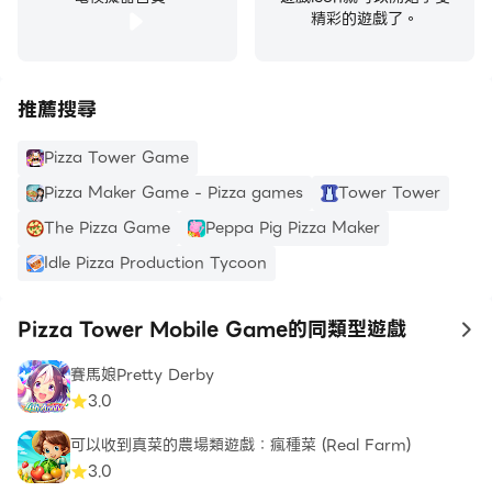
精彩的遊戲了。
推薦搜尋
Pizza Tower Game
Pizza Maker Game - Pizza games
Tower Tower
The Pizza Game
Peppa Pig Pizza Maker
Idle Pizza Production Tycoon
Pizza Tower Mobile Game的同類型遊戲
to
賽馬娘Pretty Derby
3.0
可以收到真菜的農場類遊戲：瘋種菜 (Real Farm)
3.0