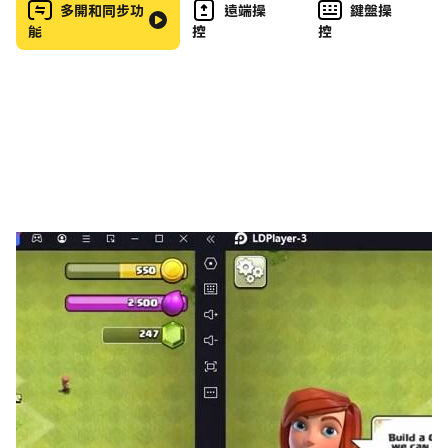
有的嗡嗡聲是怎麼回事！
多開和同步功
遠端操
鍵盤操
能
控
控