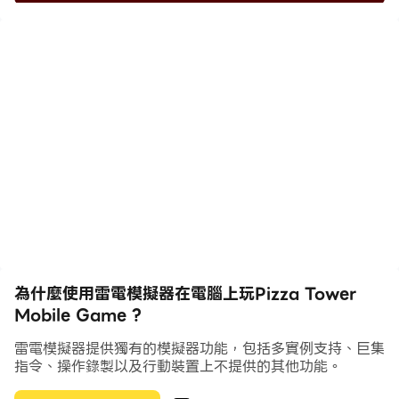
披薩塔手機遊戲有望在達到每個新級別後帶來興奮。
你將控制意大利廚師 Peppino Spaghetti，他的任務是從
邪惡的番茄先生手中拯救他的餐廳。
當您瀏覽各個塔樓級別時​​，您將收集澆頭並打敗怪物，同時
享受遊戲中高度程式化的像素藝術，這些藝術賦予了 90
年代的卡通風格。憑藉與遊戲玩法一樣經典的配樂，Pizza
Tower 保證讓您流連忘返。
為什麼使用雷電模擬器在電腦上玩Pizza Tower
Mobile Game ?
雷電模擬器提供獨有的模擬器功能，包括多實例支持、巨集
指令、操作錄製以及行動裝置上不提供的其他功能。
所以不要再等了，潛入 Pizza Tower 的世界，親眼看看所