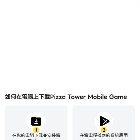
高幀率
影片錄製
在高FPS的支援下，Pizza
輕鬆記錄下在Pizza Tower
Tower Mobile Game遊
Mobile Game中的賽事表
戲的畫面更加流暢，動作更
現和操作過程，有助於學習
加連貫，增強了玩Pizza
和改進駕駛技術，或者與其
Tower Mobile Game的
他玩家分享自己的遊戲經歷
視覺體驗和沉浸感。
和成就。
如何在電腦上下載Pizza Tower Mobile Game
1
2
在你的電腦下載並安裝雷
在雷電模擬器的系統應用