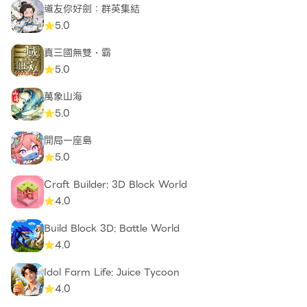
道友你好劍：群英集結
5.0
真三國無雙・霸
5.0
萬象山海
5.0
開局一座島
5.0
Craft Builder: 3D Block World
4.0
Build Block 3D: Battle World
4.0
Idol Farm Life: Juice Tycoon
4.0