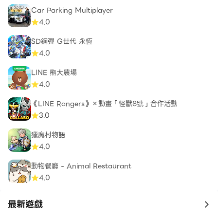
Car Parking Multiplayer
4.0
SD鋼彈 G世代 永恆
4.0
LINE 熊大農場
4.0
《LINE Rangers》×動畫「怪獸8號」合作活動
3.0
獵魔村物語
4.0
動物餐廳 - Animal Restaurant
4.0
最新遊戲
to 