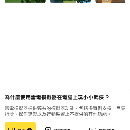
入勝的玩法。
無論是追求策略深度的高手，或只是想放鬆解壓的輕度玩
家，都能在此找到屬於自己的江湖樂趣。
遊戲特色
自由佈陣 × 戰局掌控
拖曳角色即時調整站位，戰術變化立即生效，掌握每一波關
鍵時刻
多元角色 × 最強組合
不同定位武俠各有專長，搭配出專屬戰術體系，打造最強陣
容
為什麼使用雷電模擬器在電腦上玩小小武俠 ?
分秒必爭 × 爽快清場
雷電模擬器提供獨有的模擬器功能，包括多實例支持、巨集
敵人接連來襲、節奏明快，技能連發輸出，戰鬥爽感不間斷
指令、操作錄製以及行動裝置上不提供的其他功能。
拒絕爆肝 × 歐氣神抽