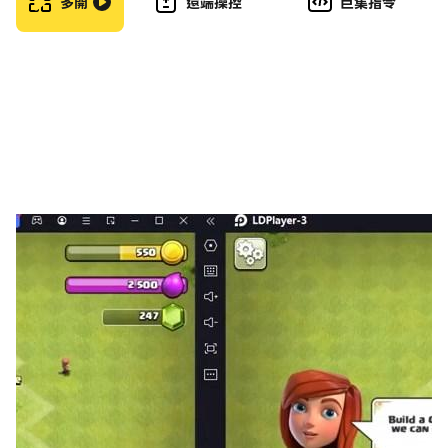
多開
遠端操控
巨集指令
肝是自己的，歐氣是老天的，只要手氣夠旺，路人甲也能秒
殺武聖