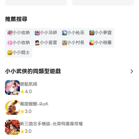
推薦搜尋
小小收納
小小法師
小小枪巫
小小夢靈
小小收納
小小首富
小小村長
小小砲臺
小小騎士
小小武俠的同類型遊戲
to
碧藍航線
4.0
萬國覺醒-RoK
3.0
新三國志手機版-光榮特庫摩授權
3.0