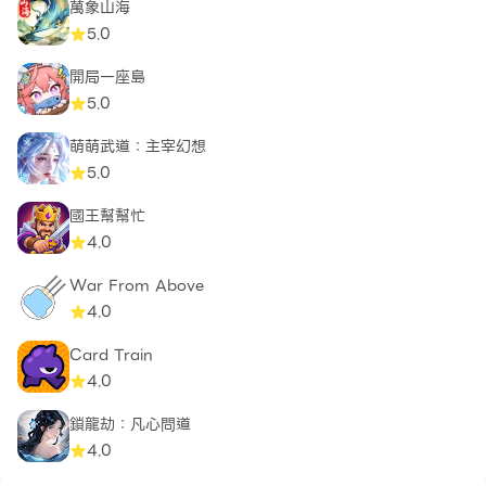
萬象山海
5.0
開局一座島
5.0
萌萌武道：主宰幻想
5.0
國王幫幫忙
4.0
War From Above
4.0
Card Train
4.0
鎖龍劫：凡心問道
4.0