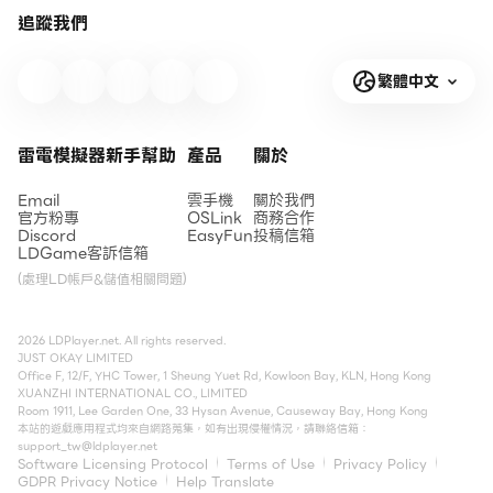
追蹤我們
繁體中文
雷電模擬器新手幫助
產品
關於
Email
雲手機
關於我們
官方粉專
OSLink
商務合作
Discord
EasyFun
投稿信箱
LDGame客訴信箱
(處理LD帳戶&儲值相關問題)
2026 LDPlayer.net. All rights reserved.
JUST OKAY LIMITED
Office F, 12/F, YHC Tower, 1 Sheung Yuet Rd, Kowloon Bay, KLN, Hong Kong
XUANZHI INTERNATIONAL CO., LIMITED
Room 1911, Lee Garden One, 33 Hysan Avenue, Causeway Bay, Hong Kong
本站的遊戲應用程式均來自網路蒐集，如有出現侵權情況，請聯絡信箱：
support_tw@ldplayer.net
Software Licensing Protocol
Terms of Use
Privacy Policy
GDPR Privacy Notice
Help Translate