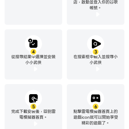
店，啟動並登入你的谷歌
帳號。
4
3
從搜尋結果中選擇並安裝
在搜索框中輸入並搜尋小
小小武俠
小武俠
5
6
完成下載安裝後，回到雷
點擊雷電模擬器首頁上的
電模擬器首頁。
遊戲icon就可以開始享受
精彩的遊戲了。