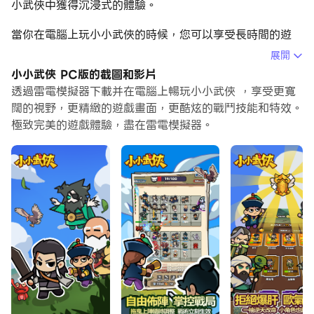
小武俠中獲得沉浸式的體驗。
當你在電腦上玩小小武俠的時候，您可以享受長時間的遊
戲。使用腳本錄製自動錄製重複的動作和任務。這將讓您更
展開
快地升級，同時也使資源收集更有效。
小小武俠 PC版的截圖和影片
透過雷電模擬器下載并在電腦上暢玩小小武俠 ，享受更寬
此外，如果你想要一鍵連擊或是遊戲要求重複技能移動，巨
闊的視野，更精緻的遊戲畫面，更酷炫的戰鬥技能和特效。
集指令功能非常有用。一鍵式操作執行可以讓你快速完成殺
極致完美的遊戲體驗，盡在雷電模擬器。
戮！
如果你想培養多個帳戶，多開和同步也可以幫到你。你可以
玩主帳戶的同時執行替代帳戶進行成長和升級。現在就開始
在電腦上下載和玩小小武俠吧！
《小小武俠》結合塔防佈陣與俠客養成，不必爆肝練功，只
要動動手指排好陣，就能守住你的江湖地盤。
玩家需與戰友密切合作，將俠客部署至最關鍵的位置，以應
對愈發強大的魔物攻勢。
遊戲操作簡單明快、極易上手，結合豐富的視覺特效與引人