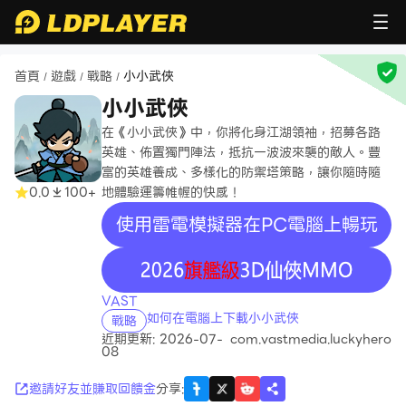
首頁
遊戲
戰略
小小武俠
/
/
/
小小武俠
在《小小武俠》中，你將化身江湖領袖，招募各路
英雄、佈置獨門陣法，抵抗一波波來襲的敵人。豐
富的英雄養成、多樣化的防禦塔策略，讓你隨時隨
0.0
100+
地體驗運籌帷幄的快感！
使用雷電模擬器在PC電腦上暢玩
recommend
VAST
如何在電腦上下載小小武俠
戰略
近期更新: 2026-07-
com.vastmedia.luckyhero
08
邀請好友並賺取回饋金
分享
: