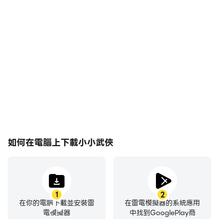
影片錄製
鍵盤和滑鼠
輕鬆記錄下在小小武俠中的
在小小武俠中，玩家需要頻
賽事表現和操作過程，有助
繁地進行操作，例如移動角
於學習和改進駕駛技術，或
色、選擇技能、進行戰鬥
者與其他玩家分享自己的遊
等，而鍵盤和滑鼠能夠提供
戲經歷和成就。
更方便、更快速的操作響
應。
如何在電腦上下載小小武俠
1
2
在你的電腦下載並安裝雷
在雷電模擬器的系統應用
電模擬器
中找到GooglePlay商