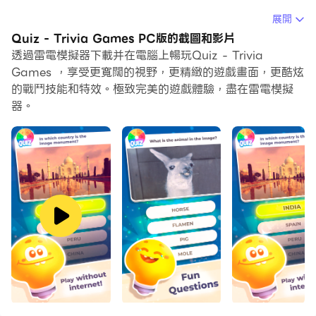
在電腦上運行Quiz - Trivia Games，您可以在大螢幕上
展開
清晰地瀏覽, 而用滑鼠和鍵盤操控應用程式比用觸摸屏鍵盤
Quiz - Trivia Games PC版的截圖和影片
要快得多，同時你將永遠不必擔心設備的電量問題。
透過雷電模擬器下載并在電腦上暢玩Quiz - Trivia
Games ，享受更寬闊的視野，更精緻的遊戲畫面，更酷炫
通過多開和同步功能，你甚至可以在PC上運行多個應用程
的戰鬥技能和特效。極致完美的遊戲體驗，盡在雷電模擬
式和帳戶。
器。
而文件互傳功能讓分享圖像、影片和文件也變得非常容易。
下載Quiz - Trivia Games並在PC上運行。享受PC端的
大螢幕和高畫質畫質吧!
Games Offline is your best choice for games that
you can play anywhere and anytime.
With Quiz, you will enjoy the best triva game, with
lots of questions and answers, one of the best
quiz games for Android.