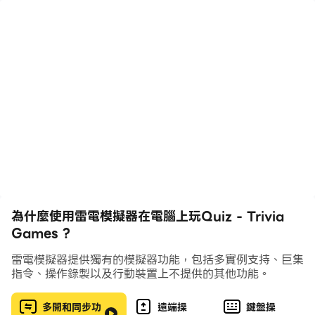
In Quiz, you will find many categories like science,
history, capitals, logos, sports, cars and more. Also
if you like 2 player games you can play with your
friends on your own phone.
This new game 2021 can be considered a mind
game and an educational game, and it will help
you learn funny facts and interesting data.
Off course is an offline game, so you can play the
game Offline.
為什麼使用雷電模擬器在電腦上玩Quiz - Trivia
Games ?
It's 100% free, Play Now!
雷電模擬器提供獨有的模擬器功能，包括多實例支持、巨集
指令、操作錄製以及行動裝置上不提供的其他功能。
多開和同步功
遠端操
鍵盤操