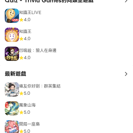
Quiz - Trivia Games的同類型遊戲
to
知識王LIVE
4.0
知識王
4.0
凹嗚殺：狼人在身邊
4.0
最新遊戲
to 
道友你好劍：群英集結
5.0
萬象山海
5.0
開局一座島
5.0