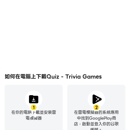
在高FPS的支援下，Quiz -
輕鬆記錄下在Quiz -
Trivia Games遊戲的畫面
Trivia Games中的賽事表
更加流暢，動作更加連貫，
現和操作過程，有助於學習
增強了玩Quiz - Trivia
和改進駕駛技術，或者與其
Games的視覺體驗和沉浸
他玩家分享自己的遊戲經歷
感。
和成就。
如何在電腦上下載Quiz - Trivia Games
1
2
在你的電腦下載並安裝雷
在雷電模擬器的系統應用
電模擬器
中找到GooglePlay商
店，啟動並登入你的谷歌
帳號。