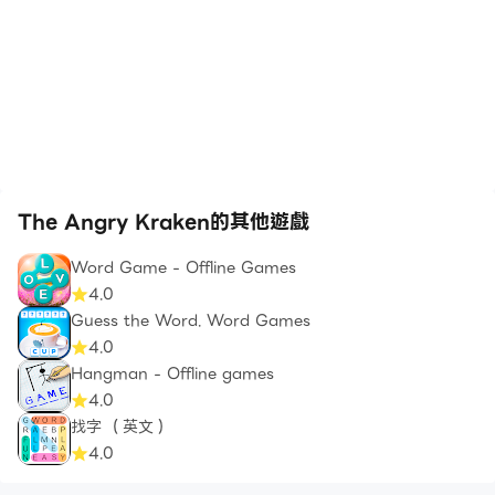
The Angry Kraken的其他遊戲
Word Game - Offline Games
4.0
Guess the Word. Word Games
4.0
Hangman - Offline games
4.0
找字 （英文）
4.0