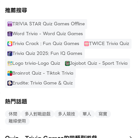
推薦搜尋
TRIVIA STAR Quiz Games Offline
Word Trivia - Word Quiz Games
Trivia Crack : Fun Quiz Games
TWICE Trivia Quiz
Trivia Quiz 2025: Fun IQ Games
Logo trivia-Logo Quiz
Jojobot Quiz - Sport Trivia
Brainrot Quiz - Tiktok Trivia
Erudite: Trivia Game & Quiz
熱門話題
休閒
多人對戰遊戲
多人競技
單人
寫實
離線使用